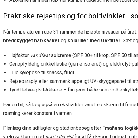
Praktiske rejsetips og fodboldvinkler 
Når temperaturen i uge 31 rammer de højeste niveauer på året,
bredskygget hat/kasket
og
solbriller med UV-filter
. Sæt o
Højfaktor
vandfast
solcreme (SPF 30+ til krop, SPF 50 til a
Genopfyldelig drikkeflaske (gerne isoleret) og elektrolyt-pul
Lille kølepose til snacks/frugt
Rejseparaply eller sammenklappeligt UV-skyggepanel til st
Tyndt letvægts tørklæde – fungerer både som solbeskytt
Har du bil, så læg også en ekstra liter vand, solskærm til for
roaming kører konstant i varmen.
Planlæg dine udflugter og stadionbesøg efter
“mañana-logik
vælg sektorer mod
nord eller øst
for at få skygge hurtigst muli