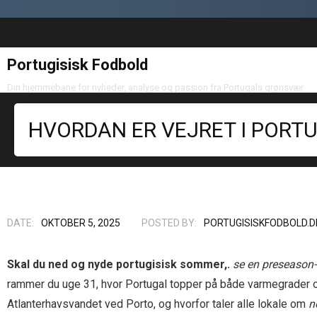
Portugisisk Fodbold
Din hjemmebane for nyheder, analyse og passion fra Portugals grønsvær
HVORDAN ER VEJRET I PORTU
DATE:
OKTOBER 5, 2025
POSTED BY:
PORTUGISISKFODBOLD.D
Skal du ned og nyde portugisisk sommer,.
se en preseaso
rammer du uge 31, hvor Portugal topper på både varmegrader og 
Atlanterhavsvandet ved Porto, og hvorfor taler alle lokale om
n