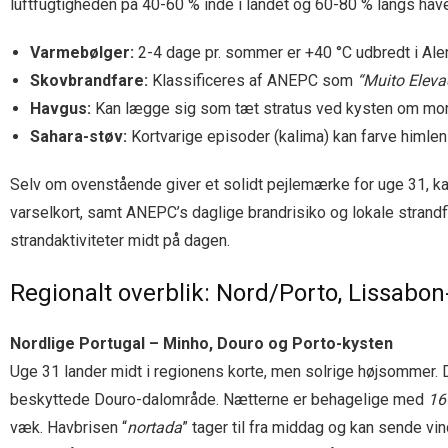
luftfugtigheden på 40-60 % inde i landet og 60-80 % langs have
Varmebølger:
2-4 dage pr. sommer er +40 °C udbredt i Ale
Skovbrandfare:
Klassificeres af ANEPC som
“Muito Eleva
Havgus:
Kan lægge sig som tæt stratus ved kysten om morg
Sahara-støv:
Kortvarige episoder (kalima) kan farve himle
Selv om ovenstående giver et solidt pejlemærke for uge 31, kan v
varselkort, samt ANEPC’s daglige brandrisiko og lokale strandfl
strandaktiviteter midt på dagen.
Regionalt overblik: Nord/Porto, Lissabo
Nordlige Portugal – Minho, Douro og Porto-kysten
Uge 31 lander midt i regionens korte, men solrige højsommer.
beskyttede Douro-dalområde. Nætterne er behagelige med
16
væk. Havbrisen “
nortada
” tager til fra middag og kan sende v