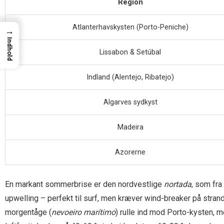
Region
Atlanterhavskysten (Porto-Peniche)
→
Indhold
Lissabon & Setúbal
Indland (Alentejo, Ribatejo)
Algarves sydkyst
Madeira
Azorerne
En markant sommerbrise er den nordvestlige
nortada
, som fr
upwelling – perfekt til surf, men kræver wind-breaker på strande
morgentåge (
nevoeiro marítimo
) rulle ind mod Porto-kysten, 