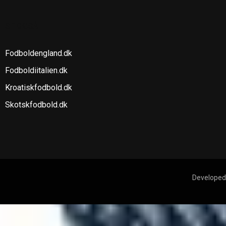
SE OGSÅ
Fodboldengland.dk
Fodboldiitalien.dk
Kroatiskfodbold.dk
Skotskfodbold.dk
Developed