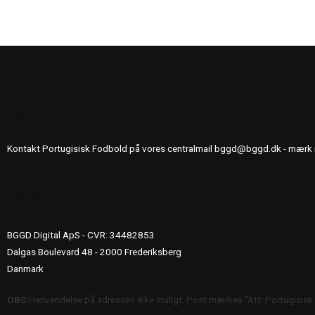
KONTAKT OS
Kontakt Portugisisk Fodbold på vores centralmail
bggd@bggd.dk
- mærk 
UDGIVERINFO
BGGD Digital ApS - CVR: 34482853
Dalgas Boulevard 48 - 2000 Frederiksberg
Danmark
OBS:
Henvendelse på adressen ikke muligt. Post mærkes "Att: Portugisisk