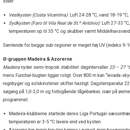
sider:
Vestkysten (Costa Vicentina)
: Luft 24-28 °C, vand 18-19 °C
Sydkysten (Faro til Vila Real de St.º António)
: Luft 27-33 °C
temperaturen op til 35 °C og skubber varmt Middelhavsva
Samlende for begge sub-regioner er meget høj UV (indeks 9-10
Ø-gruppen Madeira & Azorerne
Madeira
nyder semi-tropisk stabilitet: dagintervaller
23 – 27 °
mens Funchal-bugten ligger roligt. Over 800 m kan “levada-skye
regnbyger og solskinstimer skifter hastigt. Dagstemperatur 22-2
søgang på 1,0-2,0 m og forbigående tågebanker, især på øerne P
programmet.
Madeira-klubberne startede deres Liga Portugal-sæsontræni
temperaturen er 3-5 °C lavere end ved kysten.
Azorerne har ingen top-tier kampe i august, men besøgende k