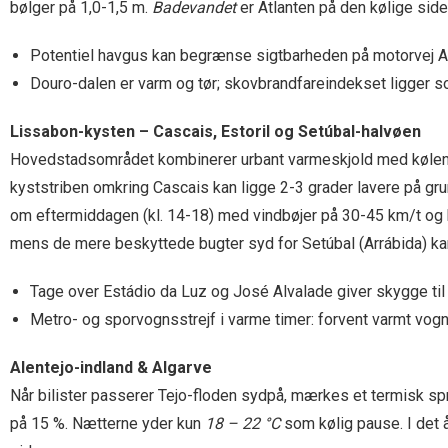
bølger på 1,0-1,5 m.
Badevandet
er Atlanten på den kølige side
Potentiel havgus kan begrænse sigtbarheden på motorvej A2
Douro-dalen er varm og tør; skovbrandfareindekset ligger so
Lissabon-kysten – Cascais, Estoril og Setúbal-halvøen
Hovedstadsområdet kombinerer urbant varmeskjold med kølende 
kyststriben omkring Cascais kan ligge 2-3 grader lavere på gr
om eftermiddagen (kl. 14-18) med vindbøjer på 30-45 km/t og b
mens de mere beskyttede bugter syd for Setúbal (Arrábida) kan 
Tage over Estádio da Luz og José Alvalade giver skygge til 
Metro- og sporvognsstrejf i varme timer: forvent varmt vog
Alentejo-indland & Algarve
Når bilister passerer Tejo-floden sydpå, mærkes et termisk sp
på 15 %. Nætterne yder kun
18 – 22 °C
som kølig pause. I det 