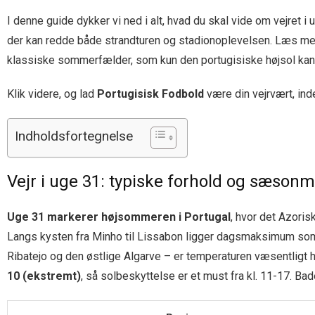
I denne guide dykker vi ned i alt, hvad du skal vide om vejret i
der kan redde både strandturen og stadionoplevelsen. Læs med,
klassiske sommerfælder, som kun den portugisiske højsol kan
Klik videre, og lad
Portugisisk Fodbold
være din vejrvært, in
Indholdsfortegnelse
Vejr i uge 31: typiske forhold og sæson
Uge 31 markerer højsommeren i Portugal
, hvor det Azorisk
Langs kysten fra Minho til Lissabon ligger dagsmaksimum so
Ribatejo og den østlige Algarve – er temperaturen væsentligt
10 (ekstremt)
, så solbeskyttelse er et must fra kl. 11-17. B