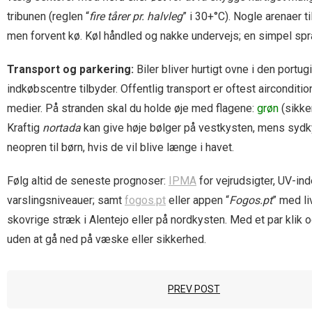
tribunen (reglen “
fire tårer pr. halvleg
” i 30+°C). Nogle arenaer 
men forvent kø. Køl håndled og nakke undervejs; en simpel sp
Transport og parkering:
Biler bliver hurtigt ovne i den port
indkøbscentre tilbyder. Offentlig transport er oftest aircondit
medier. På stranden skal du holde øje med flagene:
grøn
(sikke
Kraftig
nortada
kan give høje bølger på vestkysten, mens syd­ky
neopren til børn, hvis de vil blive længe i havet.
Følg altid de seneste prognoser:
IPMA
for vejrudsigter, UV-in
varslings­niveauer; samt
fogos.pt
eller appen “
Fogos.pt
” med li
skovrige stræk i Alentejo eller på nordkysten. Med et par klik o
uden at gå ned på væske eller sikkerhed.
PREV POST