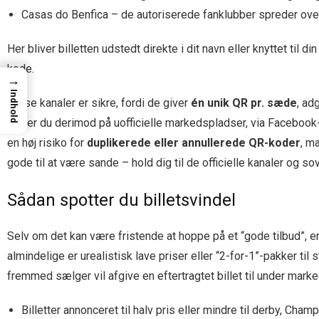
Casas do Benfica – de autoriserede fanklubber spreder over
Her bliver billetten udstedt direkte i dit navn eller knyttet til di
kode.
→
Indhold
Disse kanaler er sikre, fordi de giver
én unik QR pr. sæde
, ad
Køber du derimod på uofficielle markedspladser, via Facebook
en høj risiko for
duplikerede eller annullerede QR-koder
, m
gode til at være sande – hold dig til de officielle kanaler og so
Sådan spotter du billetsvindel
Selv om det kan være fristende at hoppe på et “gode tilbud”, er
almindelige er urealistisk lave priser eller “2-for-1”-pakker til 
fremmed sælger vil afgive en eftertragtet billet til under mark
Billetter annonceret til halv pris eller mindre til derby, Cha