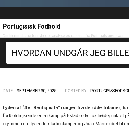
Portugisisk Fodbold
Din hjemmebane for nyheder, analyse og passion fra Portugals grønsvær
HVORDAN UNDGÅR JEG BILLE
DATE:
SEPTEMBER 30, 2025
POSTED BY:
PORTUGISISKFODBO
Lyden af “Ser Benfiquista” runger fra de røde tribuner, 
fodboldrejsende er en kamp på Estádio da Luz højdepunktet på
drømmen om lysende stadionlamper og João Mário-jubel til en 