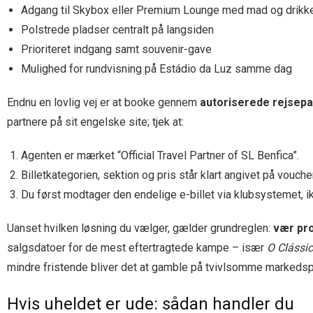
Adgang til Skybox eller Premium Lounge med mad og drikk
Polstrede pladser centralt på langsiden
Prioriteret indgang samt souvenir-gave
Mulighed for rundvisning på Estádio da Luz samme dag
Endnu en lovlig vej er at booke gennem
autoriserede rejsep
partnere på sit engelske site; tjek at:
Agenten er mærket “Official Travel Partner of SL Benfica”.
Billetkategorien, sektion og pris står klart angivet på voucher
Du først modtager den endelige e-billet via klubsystemet,
Uanset hvilken løsning du vælger, gælder grundreglen:
vær pro
salgsdatoer for de mest eftertragtede kampe – især
O Clássi
mindre fristende bliver det at gamble på tvivlsomme markedspl
Hvis uheldet er ude: sådan handler du