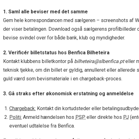
1. Saml alle beviser med det samme
Gem hele korrespondancen med sælgeren – screenshots af What
der viser betalingen. Download også sælgerens profilbilleder o
bevise svindel over for både bank, klub og myndigheder.
2. Verificér billetstatus hos Benfica Bilheteira
Kontakt klubbens billetkontor på
bilheteira@slbenfica.pt
eller 
teknisk tjekke, om din billet er gyldig, annulleret eller allered
guld værd som bevismateriale i en chargeback-proces.
3. Gå straks efter økonomisk erstatning og anmeldelse
Chargeback:
Kontakt din kortudsteder eller betalingsudbyde
Politi:
Anmeld hændelsen hos
PSP
eller direkte hos
PJ
(ent
eventuel udtalelse fra Benfica.