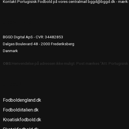
Kontakt Portugisisk Fodbold på vores centralmail
bggd@bggd.dk
- mærk 
UDGIVERINFO
BGGD Digital ApS - CVR: 34482853
Dalgas Boulevard 48 - 2000 Frederiksberg
Danmark
OBS:
Henvendelse på adressen ikke muligt. Post mærkes "Att: Portugisisk
SE OGSÅ
Fodboldengland.dk
Fodboldiitalien.dk
Kroatiskfodbold.dk