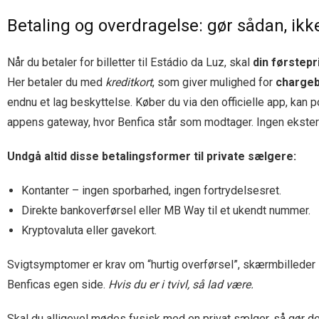
Betaling og overdragelse: gør sådan, ik
Når du betaler for billetter til Estádio da Luz, skal
din førstepr
Her betaler du med
kreditkort
, som giver mulighed for
charge
endnu et lag beskyttelse. Køber du via den officielle app, ka
appens gateway, hvor Benfica står som modtager. Ingen ekstern
Undgå altid disse betalingsformer til private sælgere:
Kontanter – ingen sporbarhed, ingen fortrydelsesret.
Direkte bankoverførsel eller MB Way til et ukendt nummer.
Kryptovaluta eller gavekort.
Svigtsymptomer er krav om “hurtig overførsel”, skærmbilleder so
Benficas egen side.
Hvis du er i tvivl, så lad være.
Skal du alligevel mødes fysisk med en privat sælger, så gør d