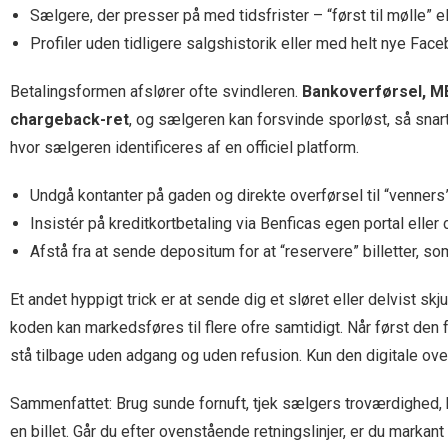
Sælgere, der presser på med tidsfrister – “først til mølle” el
Profiler uden tidligere salgshistorik eller med helt nye Fac
Betalingsformen afslører ofte svindleren.
Bankoverførsel, MB 
chargeback-ret
, og sælgeren kan forsvinde sporløst, så snar
hvor sælgeren identificeres af en officiel platform.
Undgå kontanter på gaden og direkte overførsel til “venner
Insistér på kreditkortbetaling via Benficas egen portal eller 
Afstå fra at sende depositum for at “reservere” billetter, 
Et andet hyppigt trick er at sende dig et sløret eller delvist skj
koden kan markedsføres til flere ofre samtidigt. Når først den f
stå tilbage uden adgang og uden refusion. Kun den digitale overf
Sammenfattet: Brug sunde fornuft, tjek sælgers troværdighed, 
en billet. Går du efter ovenstående retningslinjer, er du markant