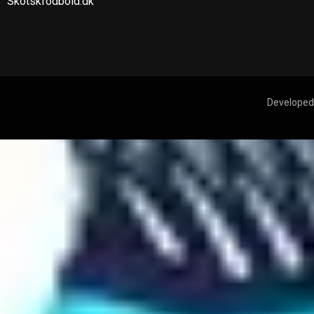
Skotskfodbold.dk
Developed