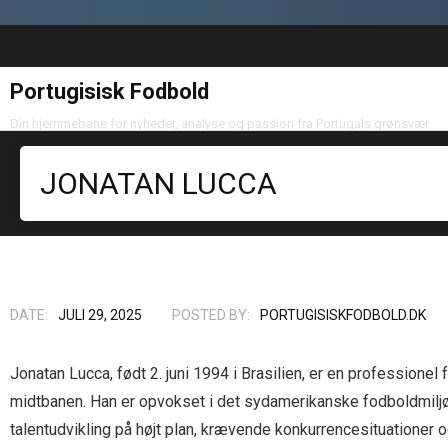
Portugisisk Fodbold
Din hjemmebane for nyheder, analyse og passion fra Portugals grønsvær
JONATAN LUCCA
DATE:
JULI 29, 2025
POSTED BY:
PORTUGISISKFODBOLD.DK
Jonatan Lucca, født 2. juni 1994 i Brasilien, er en professionel
midtbanen. Han er opvokset i det sydamerikanske fodboldmiljø,
talentudvikling på højt plan, krævende konkurrencesituationer 