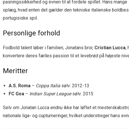
pasningssikkerhed og evnen til at fordele spillet. Hans mange s
oplæg, hvad enten det gælder den tekniske italienske boldbesidd
portugisiske spil.
Personlige forhold
Fodbold talent løber i familien; Jonatans bror,
Cristian Lucca
,
konvertere deres fælles passion til et levebrød på højeste niv
Meritter
A.S. Roma
–
Coppa Italia
sølv: 2012-13
FC Goa
–
Indian Super League
sølv: 2015
Selv om Jonatan Lucca endnu ikke har løftet et mesterskabstrof
nationale liga- og cupturneringer, hvilket understreger hans evne