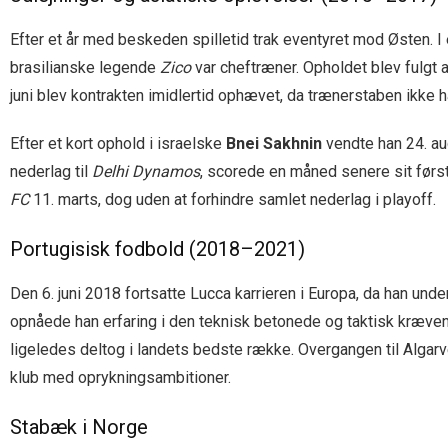
Efter et år med beskeden spilletid trak eventyret mod Østen. I
brasilianske legende
Zico
var cheftræner. Opholdet blev fulgt a
juni blev kontrakten imidlertid ophævet, da trænerstaben ikke
Efter et kort ophold i israelske
Bnei Sakhnin
vendte han 24. au
nederlag til
Delhi Dynamos
, scorede en måned senere sit først
FC
11. marts, dog uden at forhindre samlet nederlag i playoff.
Portugisisk fodbold (2018–2021)
Den 6. juni 2018 fortsatte Lucca karrieren i Europa, da han und
opnåede han erfaring i den teknisk betonede og taktisk krævend
ligeledes deltog i landets bedste række. Overgangen til Algarv
klub med oprykningsambitioner.
Stabæk i Norge