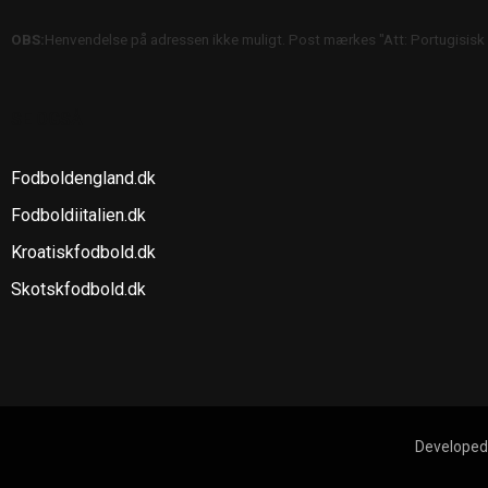
OBS:
Henvendelse på adressen ikke muligt. Post mærkes "Att: Portugisisk
SE OGSÅ
Fodboldengland.dk
Fodboldiitalien.dk
Kroatiskfodbold.dk
Skotskfodbold.dk
Developed