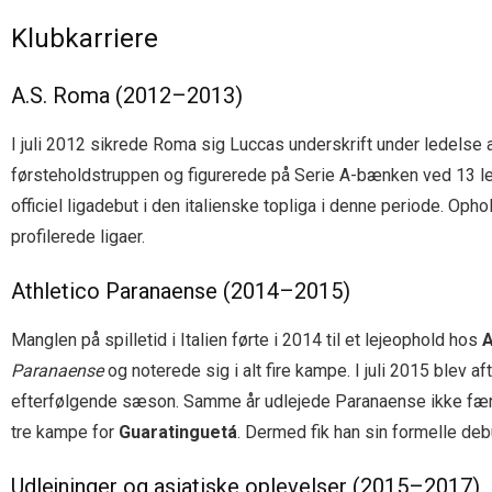
Klubkarriere
A.S. Roma (2012–2013)
I juli 2012 sikrede Roma sig Luccas underskrift under ledelse 
førsteholdstruppen og figurerede på Serie A-bænken ved 13 le
officiel ligadebut i den italienske topliga i denne periode. Op
profilerede ligaer.
Athletico Paranaense (2014–2015)
Manglen på spilletid i Italien førte i 2014 til et lejeophold hos
A
Paranaense
og noterede sig i alt fire kampe. I juli 2015 blev 
efterfølgende sæson. Samme år udlejede Paranaense ikke færre e
tre kampe for
Guaratinguetá
. Dermed fik han sin formelle debu
Udlejninger og asiatiske oplevelser (2015–2017)