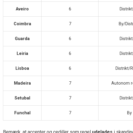
Aveiro
6
Distrik
Coimbra
7
By/Dist
Guarda
6
Distrik
Leiria
6
Distrik
Lisboa
6
Distrikt/
Madeira
7
Autonom r
Setubal
7
Distrik
Funchal
7
By
Bemærk, at accenter og cediller som regel
udelades
i skandin