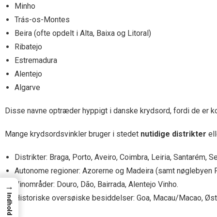
Minho
Trás-os-Montes
Beira (ofte opdelt i Alta, Baixa og Litoral)
Ribatejo
Estremadura
Alentejo
Algarve
Disse navne optræder hyppigt i danske krydsord, fordi de er kor
Mange krydsordsvinkler bruger i stedet
nutidige distrikter
ell
Distrikter: Braga, Porto, Aveiro, Coimbra, Leiria, Santarém, Set
Autonome regioner: Azorerne og Madeira (samt nøglebyen F
Vinområder: Douro, Dão, Bairrada, Alentejo Vinho.
→
Indhold
Historiske oversøiske besiddelser: Goa, Macau/Macao, Østt