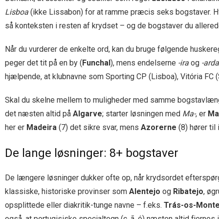
Lisboa
(ikke Lissabon) for at ramme præcis seks bogstaver. H
så konteksten i resten af krydset – og de bogstaver du allerede
Når du vurderer de enkelte ord, kan du bruge følgende huskere
peger det tit på en by (
Funchal
), mens endelserne
-ira
og
-arda
hjælpende, at klubnavne som Sporting CP (Lisboa), Vitória FC (
Skal du skelne mellem to muligheder med samme bogstavlængd
det næsten altid på
Algarve
; starter løsningen med
Ma-
, er
Ma
her er
Madeira
(7) det sikre svar, mens
Azorerne
(8) hører til
De lange løsninger: 8+ bogstaver
De længere løsninger dukker ofte op, når krydsordet efterspø
klassiske, historiske provinser som
Alentejo
og
Ribatejo
, øg
opsplittede eller diakritik-tunge navne – f.eks.
Trás-os-Mont
også, at portugisiske specialtegn (
ç, ã, ó
) næsten altid fjernes