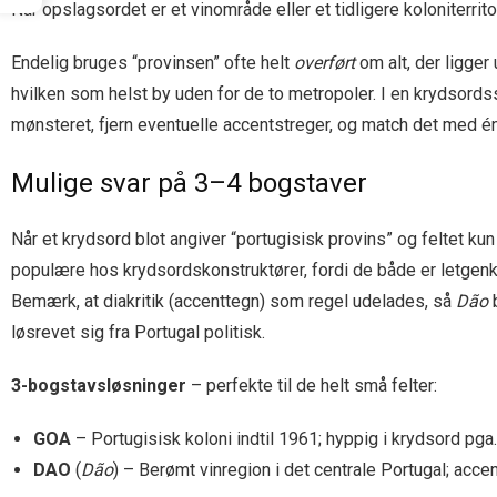
Når opslagsordet er et vinområde eller et tidligere koloniterrit
Endelig bruges “provinsen” ofte helt
overført
om alt, der ligger
hvilken som helst by uden for de to metropoler. I en krydsord
mønsteret, fjern eventuelle accent­streger, og match det med én
Mulige svar på 3–4 bogstaver
Når et krydsord blot angiver “portugisisk provins” og feltet ku
populære hos krydsordskonstruktører, fordi de både er letgenke
Bemærk, at diakritik (accenttegn) som regel udelades, så
Dão
b
løsrevet sig fra Portugal politisk.
3-bogstavsløsninger
– perfekte til de helt små felter:
GOA
– Portugisisk koloni indtil 1961; hyppig i krydsord pga
DAO
(
Dão
) – Berømt vinregion i det centrale Portugal; acce