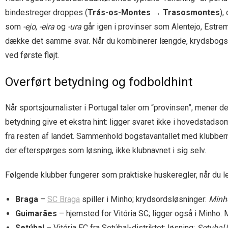
bindestreger droppes (
Trás-os-Montes → Trasosmontes
),
som
-ejo
,
-eira
og
-ura
går igen i provinser som Alentejo, Estremad
dække det samme svar. Når du kombinerer længde, krydsbogstave
ved første fløjt.
Overført betydning og fodboldhint
Når sportsjournalister i Portugal taler om “provinsen”, mener d
betydning give et ekstra hint: ligger svaret ikke i hovedstads
fra resten af landet. Sammenhold bogstavantallet med klubbern
der efterspørges som løsning, ikke klubnavnet i sig selv.
Følgende klubber fungerer som praktiske huskeregler, når du le
Braga
–
SC Braga
spiller i Minho; krydsordsløsninger:
Minh
Guimarães
– hjemsted for Vitória SC; ligger også i Minho. 
Setúbal
– Vitória FC fra Setúbal-distriktet; løsning:
Setubal
(