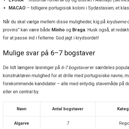
MACAO
– tidligere portugisisk koloni i Sydøstasien; et kl
Når du skal vælge mellem disse muligheder, kig på
krydserne
o
provins” kan være både
Minho
og
Braga
. Husk også, at redak
for at passe ind i felterne. God jagt i krydsordet!
Mulige svar på 6–7 bogstaver
De lidt længere løsninger på
6-7 bogstaver
er særdeles populær
konstruktøren mulighed for at drille med portugisiske navne, m
forekommende kandidater – alle med entydig stavemåde på dansk 
eller en central by.
Navn
Antal bogstaver
Kateg
Algarve
7
Regi