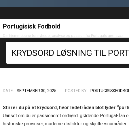
Portugisisk Fodbold
Din hjemmebane for nyheder, analyse og passion fra Portugals grønsvær
KRYDSORD LØSNING TIL PORT
DATE:
SEPTEMBER 30, 2025
POSTED BY:
PORTUGISISKFODBO
Stirrer du på et krydsord, hvor ledetråden blot lyder “por
Uanset om du er passioneret ordnørd, glødende Portugal-fan ell
historiske provinser, moderne distrikter og skjulte vinområder.