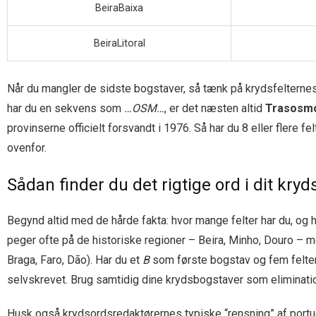
BeiraBaixa
BeiraLitoral
Når du mangler de sidste bogstaver, så tænk på krydsfelternes
har du en sekvens som
…OSM…
, er det næsten altid
Trasosm
provinserne officielt forsvandt i 1976. Så har du 8 eller flere fe
ovenfor.
Sådan finder du det rigtige ord i dit kryd
Begynd altid med de hårde fakta: hvor mange felter har du, og 
peger ofte på de historiske regioner – Beira, Minho, Douro – me
Braga, Faro, Dão). Har du et
B
som første bogstav og fem felter,
selvskrevet. Brug samtidig dine krydsbogstaver som elimination
Husk også krydsordsredaktørernes typiske “rensning” af portugi