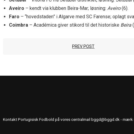
Aveiro
– kendt via klubben Beira-Mar; løsning:
Aveiro
(6).
Faro
– “hovedstaden” i Algarve med SC Farense; oplagt sva
Coimbra
– Académica giver stikord til det historiske
Beira
(
PREV POST
KONTAKT OS
Kontakt Portugisisk Fodbold på vores centralmail
bggd@bggd.dk
- mærk 