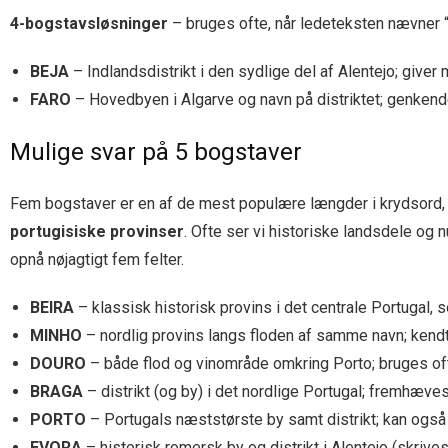
4-bogstavsløsninger
– bruges ofte, når ledeteksten nævner “di
BEJA
– Indlandsdistrikt i den sydlige del af Alentejo; giver
FARO
– Hovedbyen i Algarve og navn på distriktet; genkendel
Mulige svar på 5 bogstaver
Fem bogstaver er en af de mest populære længder i krydsord, f
portugisiske provinser
. Ofte ser vi historiske landsdele og 
opnå nøjagtigt fem felter.
BEIRA
– klassisk historisk provins i det centrale Portugal, s
MINHO
– nordlig provins langs floden af samme navn; kendt
DOURO
– både flod og vinområde omkring Porto; bruges oft
BRAGA
– distrikt (og by) i det nordlige Portugal; fremhæves t
PORTO
– Portugals næststørste by samt distrikt; kan også 
EVORA
– historisk romersk by og distrikt i Alentejo (skrive