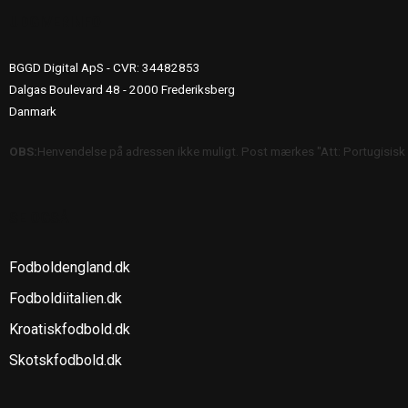
UDGIVERINFO
BGGD Digital ApS - CVR: 34482853
Dalgas Boulevard 48 - 2000 Frederiksberg
Danmark
OBS:
Henvendelse på adressen ikke muligt. Post mærkes "Att: Portugisisk
SE OGSÅ
Fodboldengland.dk
Fodboldiitalien.dk
Kroatiskfodbold.dk
Skotskfodbold.dk