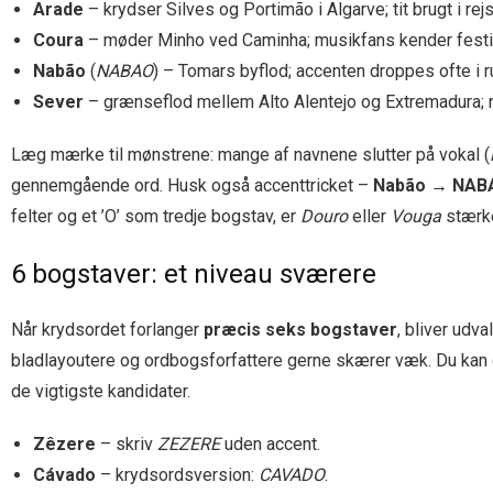
Arade
– krydser Silves og Portimão i Algarve; tit brugt i rej
Coura
– møder Minho ved Caminha; musikfans kender festi
Nabão
(
NABAO
) – Tomars byflod; accenten droppes ofte i 
Sever
– grænseflod mellem Alto Alentejo og Extremadura; n
Læg mærke til mønstrene: mange af navnene slutter på vokal (
gennemgående ord. Husk også accenttricket –
Nabão → NAB
felter og et ’O’ som tredje bogstav, er
Douro
eller
Vouga
stærke
6 bogstaver: et niveau sværere
Når krydsordet forlanger
præcis seks bogstaver
, bliver udv
bladlayoutere og ordbogsforfattere gerne skærer væk. Du kan d
de vigtigste kandidater.
Zêzere
– skriv
ZEZERE
uden accent.
Cávado
– krydsordsversion:
CAVADO
.