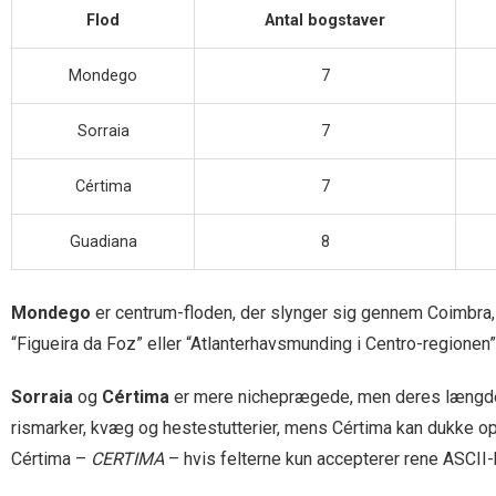
Flod
Antal bogstaver
Mondego
7
Sorraia
7
Cértima
7
Guadiana
8
Mondego
er centrum-floden, der slynger sig gennem Coimbra, h
“Figueira da Foz” eller “Atlanterhavsmunding i Centro-regionen”
Sorraia
og
Cértima
er mere nicheprægede, men deres længde p
rismarker, kvæg og hestestutterier, mens Cértima kan dukke op,
Cértima –
CERTIMA
– hvis felterne kun accepterer rene ASCII-