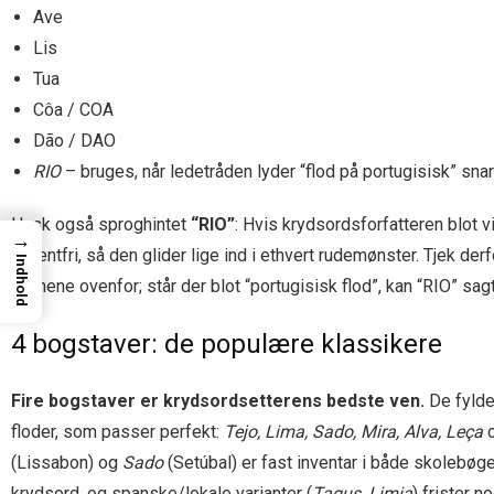
Ave
Lis
Tua
Côa / COA
Dão / DAO
RIO
– bruges, når ledetråden lyder “flod på portugisisk” snar
Husk også sproghintet
“RIO”
: Hvis krydsordsforfatteren blot v
→
accentfri, så den glider lige ind i ethvert rudemønster. Tjek d
Indhold
navnene ovenfor; står der blot “portugisisk flod”, kan “RIO” sa
4 bogstaver: de populære klassikere
Fire bogstaver er krydsordsetterens bedste ven.
De fylder
floder, som passer perfekt:
Tejo, Lima, Sado, Mira, Alva, Leça
(Lissabon) og
Sado
(Setúbal) er fast inventar i både skoleb
krydsord, og spanske/lokale varianter (
Tagus, Limia
) frister 