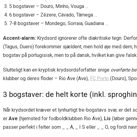
5 bogstaver – Douro, Minho, Vouga …
6 bogstaver – Zêzere, Cávado, Tâmega …
7-8 bogstaver – Mondego, Sorraia, Guadiana …
Accent-alarm:
Krydsord ignorerer ofte diakritiske tegn. Derfo
(Tagus, Duero) forekommer sjældent, men hold øje med dem, hvis
bogstav på portugisisk, men to på dansk, hvilket kan give falsk
Slutteligt kan en kryptisk krydsordsforfatter snige
overførte be
klubber og deres floder – Rio Ave (Ave),
FC Porto
(Douro), Spor
3 bogstaver: de helt korte (inkl. sproghint
Når krydsordet kræver et lynhurtigt tre-bogstavs svar, er det s
er
Ave
(hjemsted for fodboldklubben Rio Ave),
Lis
(løber genn
passer perfekt i felter som _ _ A, _ I S eller _ _ O, og fordi