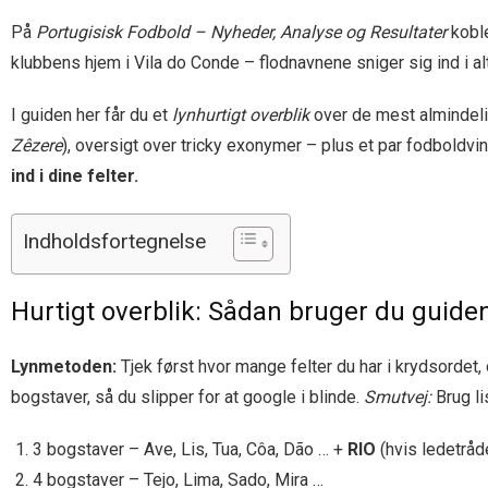
På
Portugisisk Fodbold – Nyheder, Analyse og Resultater
koble
klubbens hjem i Vila do Conde – flodnavnene sniger sig ind i al
I guiden her får du et
lynhurtigt overblik
over de mest almindelige
Zêzere
), oversigt over tricky exonymer – plus et par fodboldvink
ind i dine felter.
Indholdsfortegnelse
Hurtigt overblik: Sådan bruger du guiden t
Lynmetoden:
Tjek først hvor mange felter du har i krydsordet, o
bogstaver, så du slipper for at google i blinde.
Smutvej:
Brug li
3 bogstaver – Ave, Lis, Tua, Côa, Dão … +
RIO
(hvis ledetråd
4 bogstaver – Tejo, Lima, Sado, Mira …