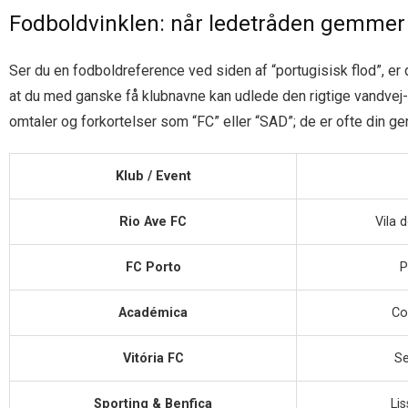
Fodboldvinklen: når ledetråden gemmer
Ser du en fodboldreference ved siden af “portugisisk flod”, er
at du med ganske få klubnavne kan udlede den rigtige vandvej-
omtaler og forkortelser som “FC” eller “SAD”; de er ofte din gen
Klub / Event
Rio Ave FC
Vila 
FC Porto
P
Académica
Co
Vitória FC
Se
Sporting & Benfica
Li