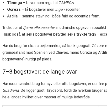
Tâmega
– bliver som regel til
TAMEGA
.
Ocreza
– få bogstaver men
ingen
accenter.
Ardila
– samme stavning i både fuld og accentløs form.
Tricket er at
fjerne alle accenter
, medmindre opgaven specifikt
Husk også, at seks bogstaver betyder seks
trykte
tegn – acce
Har du brug for ekstra pejlemærker, så tænk geografi: Zêzere er
grænseafsnit mod Spanien ved Chaves, mens Ocreza og Ardila hit
bogstaverne) hurtigt på plads.
7–8 bogstaver: de lange svar
Har rudemønstret brug for syv eller otte bogstaver, er der fire
Guadiana
. De ligger godt i krydsord, fordi de hverken bruger
hele landet, hvilket giver masser af mulige ledetråde.