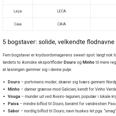
Leça
LECA
Caia
CAIA
5 bogstaver: solide, velkendte flodnavne
Fem bogstaver er krydsordsmagerens sweet-spot: langt nok til at 
landets to ikoniske eksportfloder
Douro
og
Minho
til mere re
at løsningen gemmer sig i denne pulje.
Douro
– portvinens moder; skærer sig tværs gennem Nordpor
Minho
– danner grænse mod Galicien; kendt for Vinho Verd
Vouga
– munder ud ved Aveiro-lagunen; populær i lokale kr
Paiva
– mindre biflod til Douro; berømt for vandrestien Pas
Sabor
– nordlig biflod til Douro; navn huskes let pga. “smag