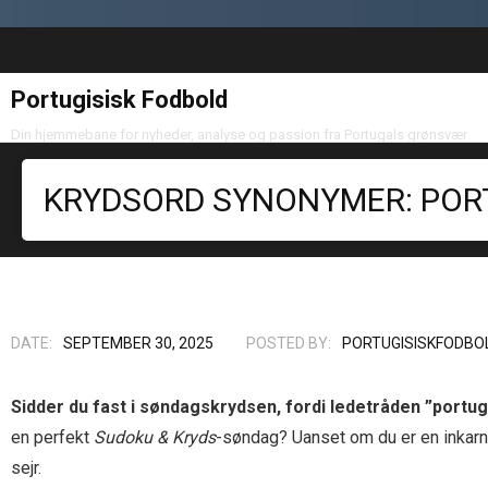
Portugisisk Fodbold
Din hjemmebane for nyheder, analyse og passion fra Portugals grønsvær
KRYDSORD SYNONYMER: PORT
DATE:
SEPTEMBER 30, 2025
POSTED BY:
PORTUGISISKFODBO
Sidder du fast i søndagskrydsen, fordi ledetråden ”portug
en perfekt
Sudoku & Kryds
-søndag? Uanset om du er en inkarne
sejr.