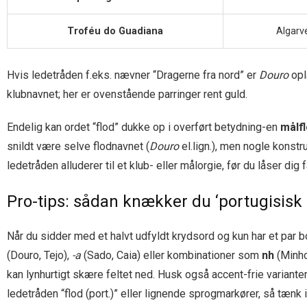
Troféu do Guadiana
Algarv
Hvis ledetråden f.eks. nævner “Dragerne fra nord” er
Douro
opl
klubnavnet; her er ovenstående parringer rent guld.
Endelig kan ordet “flod” dukke op i overført betydning-en
målf
snildt være selve flodnavnet (
Douro
el.lign.), men nogle konstr
ledetråden alluderer til et klub- eller målorgie, før du låser dig 
Pro-tips: sådan knækker du ‘portugisisk 
Når du sidder med et halvt udfyldt krydsord og kun har et par 
(Douro, Tejo),
-a
(Sado, Caia) eller kombinationer som
nh
(Minh
kan lynhurtigt skære feltet ned. Husk også accent-frie variante
ledetråden “flod (port.)” eller lignende sprogmarkører, så tænk