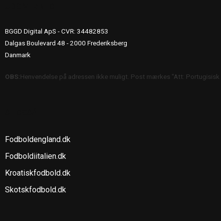
UDGIVERINFO
BGGD Digital ApS - CVR: 34482853
Dalgas Boulevard 48 - 2000 Frederiksberg
Danmark
OBS:
Henvendelse på adressen ikke muligt. Post mærkes "Att: Portugisisk
SE OGSÅ
Fodboldengland.dk
Fodboldiitalien.dk
Kroatiskfodbold.dk
Skotskfodbold.dk