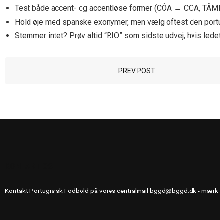
Test både accent- og accentløse former (CÔA → COA, TÂ
Hold øje med spanske exonymer, men vælg oftest den port
Stemmer intet? Prøv altid “RIO” som sidste udvej, hvis led
PREV POST
KONTAKT OS
Kontakt Portugisisk Fodbold på vores centralmail
bggd@bggd.dk
- mærk 