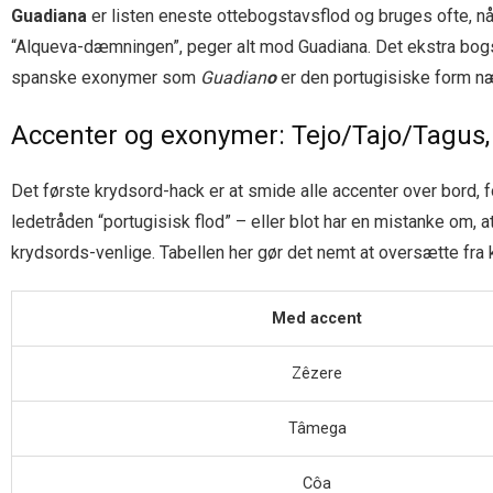
Guadiana
er listen eneste ottebogstavsflod og bruges ofte, når
“Alqueva-dæmningen”, peger alt mod Guadiana. Det ekstra bog
spanske exonymer som
Guadian
o
er den portugisiske form næs
Accenter og exonymer: Tejo/Tajo/Tagus,
Det første krydsord-hack er at smide alle accenter over bord, f
ledetråden “portugisisk flod” – eller blot har en mistanke om, a
krydsords-venlige. Tabellen her gør det nemt at oversætte fra k
Med accent
Zêzere
Tâmega
Côa