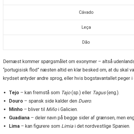
Cávado
Leça
Dão
Dernæst kommer spørgsmålet om exonymer – altså udenlan
“portugisisk flod” næsten altid en klar besked om, at du skal v
krydset antyder andre sprog, eller hvis bogstavantallet peger i
Tejo
– kan fremstå som
Tajo
(sp.) eller
Tagus
(eng.).
Douro
– spansk side kalder den
Duero
.
Minho
– bliver til
Miño
i Galicien.
Guadiana
– deler navn på begge sider af grænsen, men en
Lima
– kan figurere som
Limia
i det nordvestlige Spanien.