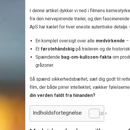
I denne artikel dykker vi ned i filmens kernestyrk
fra den nervepirrende trailer, og den fascineren
ApS har kælet for hver eneste autentiske detalje. Gø
En komplet oversigt over alle
medvirkende
– 
Et
førstehåndskig
på traileren og de historis
Spændende
bag-om-kulissen-fakta
om produ
gråzoner.
Så spænd sikkerhedsbæltet, sæt dig godt til ret
film, der både pirrer intellektet, vækker følelsern
din verden faldt fra hinanden?
Indholdsfortegnelse