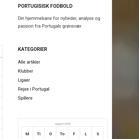
PORTUGISISK FODBOLD
Din hjemmebane for nyheder, analyse og
passion fra Portugals grønsvær
KATEGORIER
Alle artikler
Klubber
Ligaer
Rejse i Portugal
Spillere
august 2026
M
Ti
O
To
F
L
S