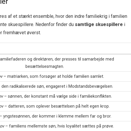
ler
 af et stærkt ensemble, hvor den indre familiekrig i familien
nte skuespillere. Nedenfor finder du
samtlige skuespillere
i
er fremhævet øverst.
amiliefaderen og direktøren, der presses til samarbejde med
besættelsesmagten.
ov
– matriarken, som forsøger at holde familien samlet.
 den radikaliserede søn, engageret i Modstandsbevægelsen.
ov
– sønnen, der konstant må vælge side i familiekonflikten.
ov
– datteren, som oplever besættelsen på helt egen krop.
– yngstesønnen, der kommer i klemme mellem far og bror.
ov
– familiens mellemste søn, hvis loyalitet sættes på prøve.