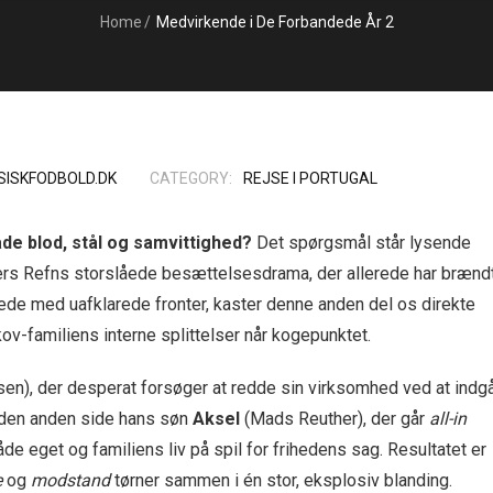
Home
/
Medvirkende i De Forbandede År 2
SISKFODBOLD.DK
CATEGORY:
REJSE I PORTUGAL
de blod, stål og samvittighed?
Det spørgsmål står lysende
ers Refns storslåede besættelsesdrama, der allerede har brænd
uttede med uafklarede fronter, kaster denne anden del os direkte
ov-familiens interne splittelser når kogepunktet.
en), der desperat forsøger at redde sin virksomhed ved at indg
den anden side hans søn
Aksel
(Mads Reuther), der går
all-in
e eget og familiens liv på spil for frihedens sag. Resultatet er
e
og
modstand
tørner sammen i én stor, eksplosiv blanding.