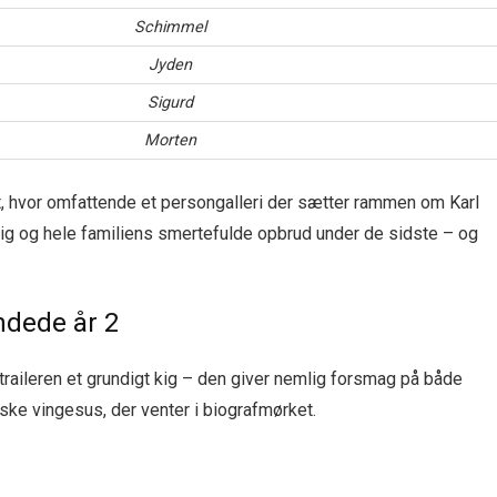
Schimmel
Jyden
Sigurd
Morten
gt, hvor omfattende et persongalleri der sætter rammen om Karl
 og hele familiens smertefulde opbrud under de sidste – og
andede år 2
v traileren et grundigt kig – den giver nemlig forsmag på både
ke vingesus, der venter i biografmørket.