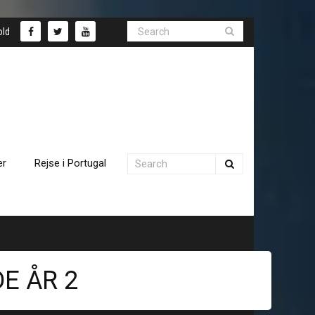
old
er
Rejse i Portugal
E ÅR 2