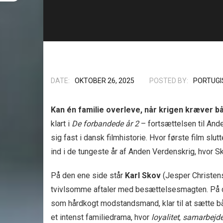
DATE:
OKTOBER 26, 2025
POSTED BY:
PORTUGI
Kan én familie overleve, når krigen kræver bå
klart i
De forbandede år 2
– fortsættelsen til And
sig fast i dansk filmhistorie. Hvor første film sl
ind i de tungeste år af Anden Verdenskrig, hvor Sk
På den ene side står
Karl Skov
(Jesper Christens
tvivlsomme aftaler med besættelsesmagten. På 
som hårdkogt modstandsmand, klar til at sætte båd
et intenst familiedrama, hvor
loyalitet
,
samarbejd