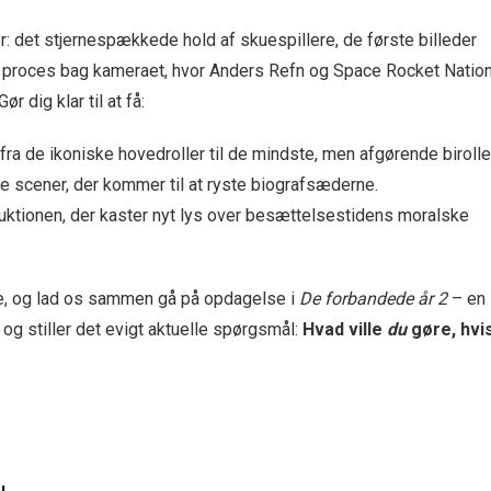
er: det stjernespækkede hold af skuespillere, de første billeder
de proces bag kameraet, hvor Anders Refn og Space Rocket Natio
r dig klar til at få:
fra de ikoniske hovedroller til de mindste, men afgørende birolle
ke scener, der kommer til at ryste biografsæderne.
ktionen, der kaster nyt lys over besættelsestidens moralske
te, og lad os sammen gå på opdagelse i
De forbandede år 2
– en
e og stiller det evigt aktuelle spørgsmål:
Hvad ville
du
gøre, hvi