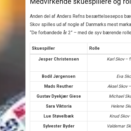
Medvirkende skuespillere og rol
Anden del af Anders Refns besættelsesepos bæres
Skov spilles ud af nogle af Danmarks mest marka
“De forbandede år 2” – med de syv bærende roll
Skuespiller
Rolle
Jesper Christensen
Karl Skov
– f
Bodil Jørgensen
Eva Sk
Mads Reuther
Aksel Skov
–
Gustav Dyekjær Giese
Michael Sk
Sara Viktoria
Helene Sk
Lue Støvelbæk
Knud Skov
Sylvester Byder
Valdemar Sk