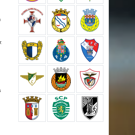
n
r.
s