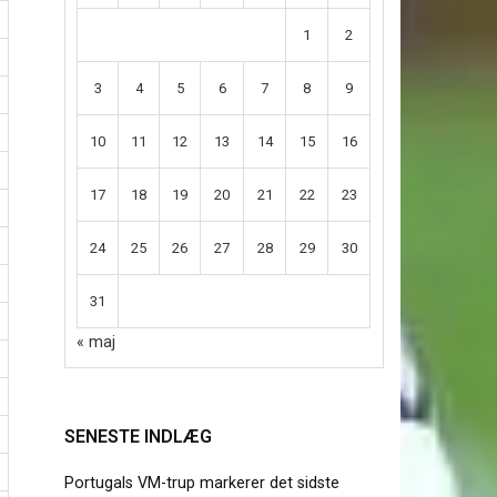
1
2
3
4
5
6
7
8
9
10
11
12
13
14
15
16
17
18
19
20
21
22
23
24
25
26
27
28
29
30
31
« maj
SENESTE INDLÆG
Portugals VM-trup markerer det sidste