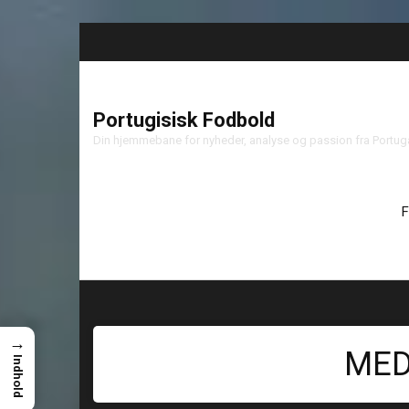
Portugisisk Fodbold
Din hjemmebane for nyheder, analyse og passion fra Portu
F
→
MED
Indhold