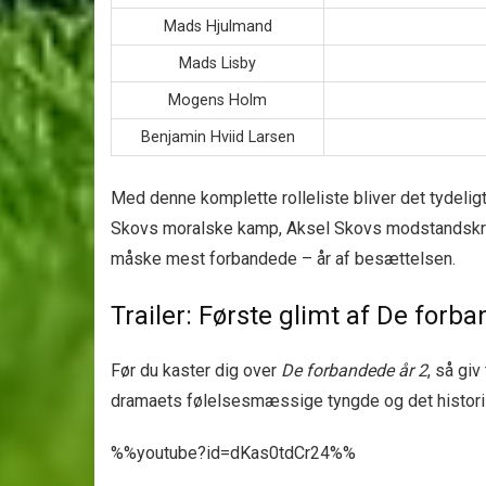
Mads Hjulmand
Mads Lisby
Mogens Holm
Benjamin Hviid Larsen
Med denne komplette rolleliste bliver det tydeli
Skovs moralske kamp, Aksel Skovs modstandskrig
måske mest forbandede – år af besættelsen.
Trailer: Første glimt af De forb
Før du kaster dig over
De forbandede år 2
, så gi
dramaets følelsesmæssige tyngde og det historis
%%youtube?id=dKas0tdCr24%%