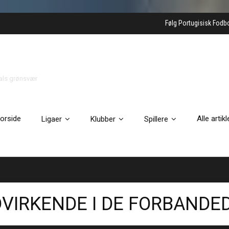
Følg Portugisisk Fodb
gals grønsvær
orside
Alle artikl
Ligaer
Klubber
Spillere
VIRKENDE I DE FORBANDED