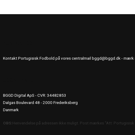
KONTAKT OS
Kontakt Portugisisk Fodbold på vores centralmail
bggd@bggd.dk
- mærk 
UDGIVERINFO
BGGD Digital ApS - CVR: 34482853
Dalgas Boulevard 48 - 2000 Frederiksberg
Danmark
OBS:
Henvendelse på adressen ikke muligt. Post mærkes "Att: Portugisisk