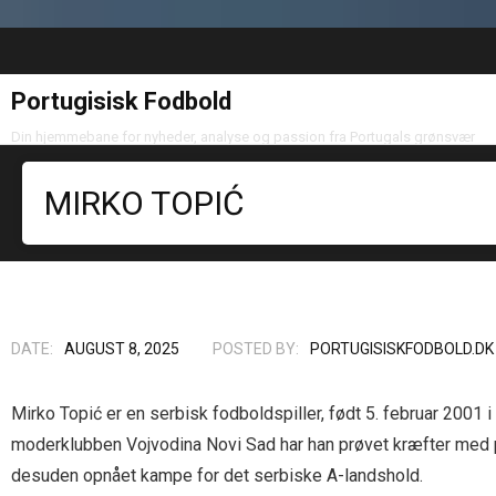
Portugisisk Fodbold
Din hjemmebane for nyheder, analyse og passion fra Portugals grønsvær
MIRKO TOPIĆ
DATE:
AUGUST 8, 2025
POSTED BY:
PORTUGISISKFODBOLD.DK
Mirko Topić er en serbisk fodboldspiller, født 5. februar 2001
moderklubben Vojvodina Novi Sad har han prøvet kræfter med po
desuden opnået kampe for det serbiske A-landshold.