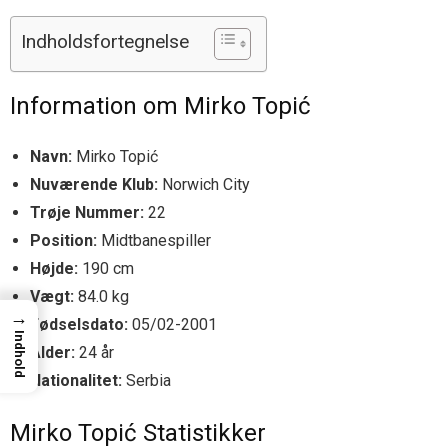
Indholdsfortegnelse
Information om Mirko Topić
Navn:
Mirko Topić
Nuværende Klub:
Norwich City
Trøje Nummer:
22
Position:
Midtbanespiller
Højde:
190 cm
Vægt:
84.0 kg
→
Fødselsdato:
05/02-2001
Indhold
Alder:
24 år
Nationalitet:
Serbia
Mirko Topić Statistikker