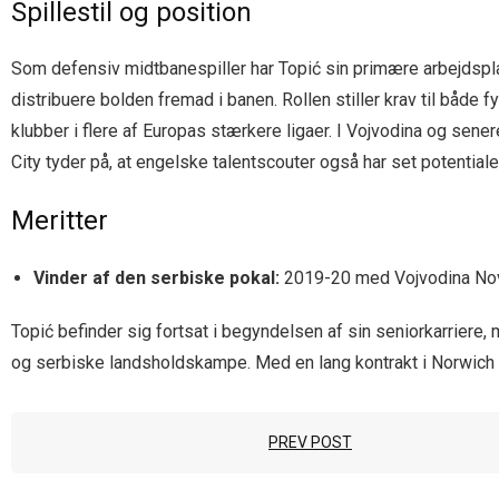
Spillestil og position
Som defensiv midtbanespiller har Topić sin primære arbejdspla
distribuere bolden fremad i banen. Rollen stiller krav til både f
klubber i flere af Europas stærkere ligaer. I Vojvodina og sen
City tyder på, at engelske talent­scouter også har set potential
Meritter
Vinder af den serbiske pokal:
2019-20 med Vojvodina Nov
Topić befinder sig fortsat i begyndelsen af sin seniorkarriere,
og serbiske landsholdskampe. Med en lang kontrakt i Norwich og
PREV POST