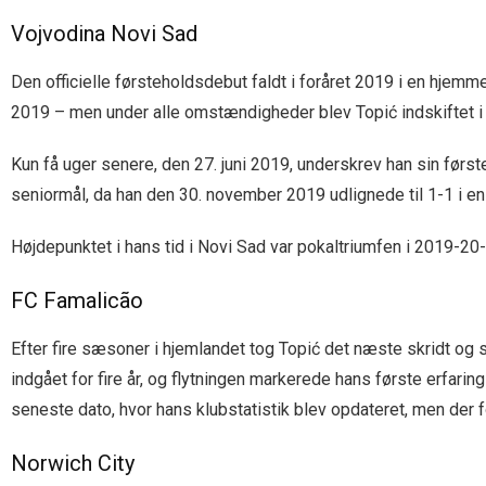
Vojvodina Novi Sad
Den officielle førsteholdsdebut faldt i foråret 2019 i en hjem
2019 – men under alle omstændigheder blev Topić indskiftet i
Kun få uger senere, den 27. juni 2019, underskrev han sin førs
seniormål, da han den 30. november 2019 udlignede til 1-1 i en
Højdepunktet i hans tid i Novi Sad var pokaltriumfen i 2019-2
FC Famalicão
Efter fire sæsoner i hjemlandet tog Topić det næste skridt og s
indgået for fire år, og flytningen markerede hans første erfari
seneste dato, hvor hans klubstatistik blev opdateret, men der f
Norwich City