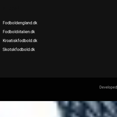
SE OGSÅ
Fodboldengland.dk
Fodboldiitalien.dk
Kroatiskfodbold.dk
Skotskfodbold.dk
Developed