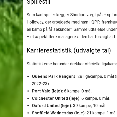
Spillestil
Som kantspiller lægger Shodipo vægt på eksplosiv
Holloway, der arbejdede med ham i QPR, fremhæve
en kamp på få sekunder”. Samme udtalelse underst
– et aspekt flere managere siden har forsøgt at 
Karrierestatistik (udvalgte tal)
Statistikkerne herunder dækker officielle ligakamp
Queens Park Rangers:
28 ligakampe, 0 mål (
2022-23).
Port Vale (leje):
6 kampe, 0 mål.
Colchester United (leje):
6 kampe, 0 mål.
Oxford United (leje):
39 kampe, 10 mål.
Sheffield Wednesday (leje):
21 kampe, 1 mål