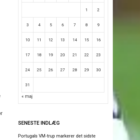
1
2
3
4
5
6
7
8
9
10
11
12
13
14
15
16
17
18
19
20
21
22
23
24
25
26
27
28
29
30
31
e
« maj
er
SENESTE INDLÆG
Portugals VM-trup markerer det sidste