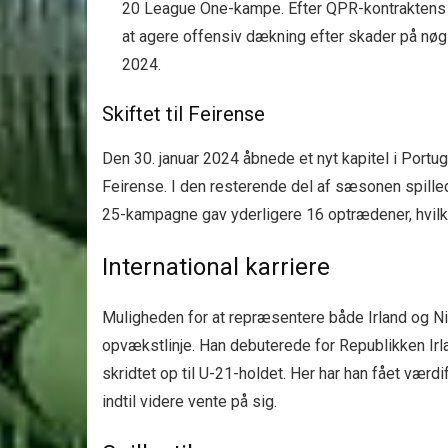
20 League One-kampe. Efter QPR-kontraktens ud
at agere offensiv dækning efter skader på nøgl
2024.
Skiftet til Feirense
Den 30. januar 2024 åbnede et nyt kapitel i Portu
Feirense. I den resterende del af sæsonen spill
25-kampagne gav yderligere 16 optrædener, hvilket
International karriere
Muligheden for at repræsentere både Irland og Nig
opvækstlinje. Han debuterede for Republikken Ir
skridtet op til U-21-holdet. Her har han fået værd
indtil videre vente på sig.