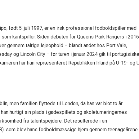
, født 5. juli 1997, er en irsk professionel fodboldspiller med
e som kantspiller. Siden debuten for Queens Park Rangers i 2016
kker gennem talrige lejeophold – blandt andet hos Port Vale,
day og Lincoln City – før turen i januar 2024 gik til portugisisk
bkarrieren har han repræsenteret Republikken Irland på U-19- og 
lin, men familien flyttede til London, da han var blot to år
an hurtigt sin plads i gadespillets og skoleturneringernes
ærksomhed fra talentspejdere. Det resulterede i en
R), som blev hans fodboldmæssige hjem gennem teenageårene