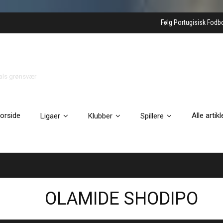
Følg Portugisisk Fodb
gals grønsvær
orside
Alle artikl
Ligaer
Klubber
Spillere
OLAMIDE SHODIPO