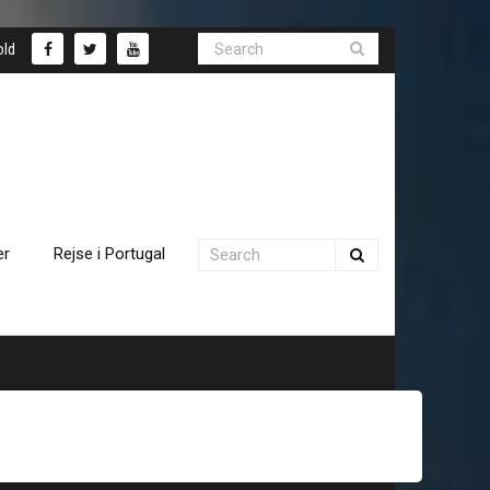
old
er
Rejse i Portugal