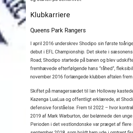
Klubkarriere
Queens Park Rangers
I april 2016 underskrev Shodipo sin første toåri
debut i EFL Championship. Det skete i sæsonens
Road; Shodipo startede på banen og blev udskift
fremhævede efterfølgende hans ”råhed”, fleksibili
november 2016 forlængede klubben aftalen frem t
Skiftet på managersædet til Ian Holloway kastede 
Kazenga LuaLua og offentligt erklærede, at Shodip
defensive forståelse. Frem til 2022 – hvor kontr
2019 af Mark Warburton, der belønnede den unge 
Perioden i det vestlondonske var præget af flere
september 2018, som holdt ham ude i omtrent fir