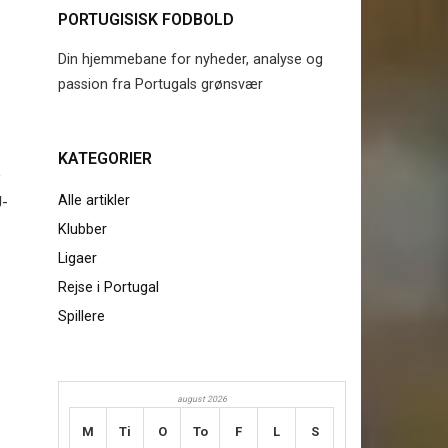
PORTUGISISK FODBOLD
Din hjemmebane for nyheder, analyse og
passion fra Portugals grønsvær
KATEGORIER
e
Alle artikler
U-
Klubber
Ligaer
Rejse i Portugal
Spillere
august 2026
M
Ti
O
To
F
L
S