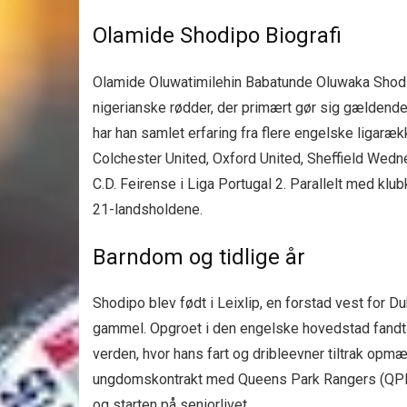
Olamide Shodipo Biografi
Olamide Oluwatimilehin Babatunde Oluwaka Shodipo
nigerianske rødder, der primært gør sig gældend
har han samlet erfaring fra flere engelske ligaræ
Colchester United, Oxford United, Sheffield Wednes
C.D. Feirense i Liga Portugal 2. Parallelt med klu
21-landsholdene.
Barndom og tidlige år
Shodipo blev født i Leixlip, en forstad vest for Dub
gammel. Opgroet i den engelske hovedstad fandt h
verden, hvor hans fart og dribleevner tiltrak opm
ungdomskontrakt med Queens Park Rangers (QP
og starten på seniorlivet.