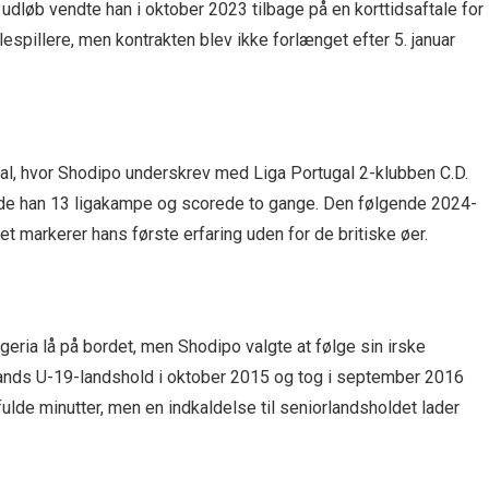
løb vendte han i oktober 2023 tilbage på en korttidsaftale for
espillere, men kontrakten blev ikke forlænget efter 5. januar
gal, hvor Shodipo underskrev med Liga Portugal 2-klubben C.D.
ede han 13 ligakampe og scorede to gange. Den følgende 2024-
 markerer hans første erfaring uden for de britiske øer.
eria lå på bordet, men Shodipo valgte at følge sin irske
lands U-19-landshold i oktober 2015 og tog i september 2016
ifulde minutter, men en indkaldelse til seniorlandsholdet lader