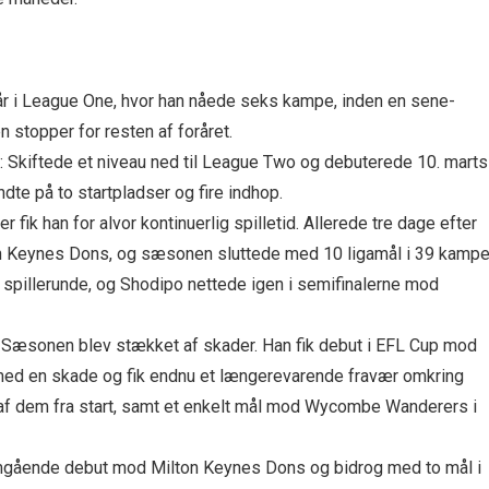
t år i League One, hvor han nåede seks kampe, inden en sene-
n stopper for resten af foråret.
: Skiftede et niveau ned til League Two og debuterede 10. marts 
e på to startpladser og fire indhop.
Her fik han for alvor kontinuerlig spilletid. Allerede tre dage efter
 Keynes Dons, og sæsonen sluttede med 10 ligamål i 39 kampe
 spillerunde, og Shodipo nettede igen i semifinalerne mod
: Sæsonen blev stækket af skader. Han fik debut i EFL Cup mod
med en skade og fik endnu et længerevarende fravær omkring
syv af dem fra start, samt et enkelt mål mod Wycombe Wanderers i
omgående debut mod Milton Keynes Dons og bidrog med to mål i