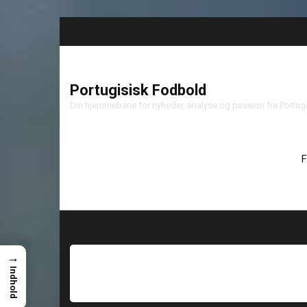
Portugisisk Fodbold
Din hjemmebane for nyheder, analyse og passion fra Portu
F
→
Indhold