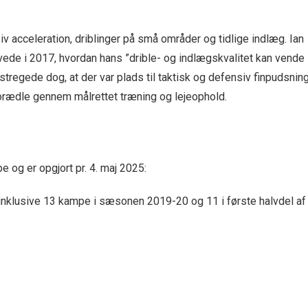
 acceleration, driblinger på små områder og tidlige indlæg. Ian
de i 2017, hvordan hans ”drible- og indlægskvalitet kan vende
regede dog, at der var plads til taktisk og defensiv finpudsnin
forædle gennem målrettet træning og lejeophold.
e og er opgjort pr. 4. maj 2025:
inklusive 13 kampe i sæsonen 2019-20 og 11 i første halvdel af
.