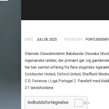
DATE:
JULI 28, 2025
POSTED BY:
PORTUGISISKF
Olamide Oluwatimilehin Babatunde Oluwaka Shodipo
nigerianske rødder, der primært gør sig gældend
har han samlet erfaring fra flere engelske ligaræ
Colchester United, Oxford United, Sheffield Wednes
C.D. Feirense i Liga Portugal 2. Parallelt med klu
21-landsholdene.
Indholdsfortegnelse