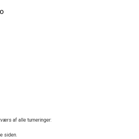
po
ærs af alle turneringer:
e siden.