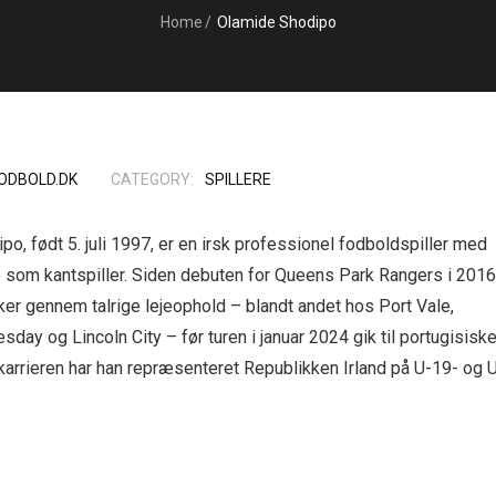
Home
/
Olamide Shodipo
ODBOLD.DK
CATEGORY:
SPILLERE
, født 5. juli 1997, er en irsk professionel fodboldspiller med
e som kantspiller. Siden debuten for Queens Park Rangers i 2016
kker gennem talrige lejeophold – blandt andet hos Port Vale,
day og Lincoln City – før turen i januar 2024 gik til portugisisk
bkarrieren har han repræsenteret Republikken Irland på U-19- og 