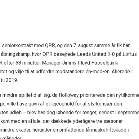
ge seniorkontrakt med QPR, og den 7. august samme år fik han
 åbningskamp, hvor QPR besejrede Leeds United 3-0 på Loftus
et efter 68 minutter. Manager Jimmy Floyd Hasselbaink
tet og vilje til at udfordre modstandere én-mod-én. Allerede i
il 2019.
mindre spilletid af sig, da Holloway prioriterede den nytilkomn
o ville have gavn af et lejeophold for at styrke især den
akten udløb – blev han dog løbende forlænget, senest i septemb
kant med en aftale, der dækkede yderligere tre sæsoner.
 mindre skader, herunder en omfattende lårmuskelriftskade i
e måneder.