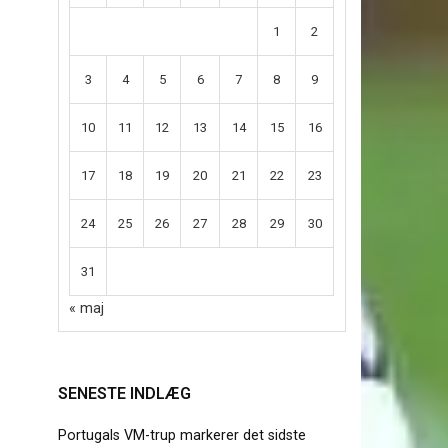
1
2
3
4
5
6
7
8
9
10
11
12
13
14
15
16
17
18
19
20
21
22
23
24
25
26
27
28
29
30
31
« maj
SENESTE INDLÆG
Portugals VM-trup markerer det sidste