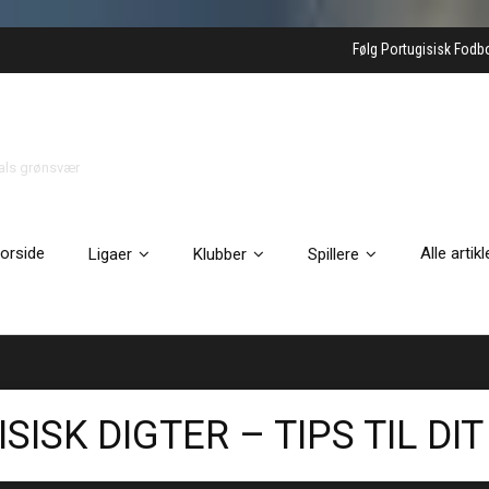
Følg Portugisisk Fodb
gals grønsvær
orside
Alle artikl
Ligaer
Klubber
Spillere
SISK DIGTER – TIPS TIL DI