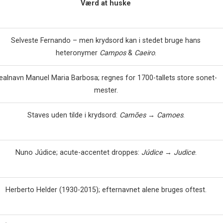
Værd at huske
Selveste Fernando – men kryds­ord kan i stedet bruge hans
heteronymer
Campos
&
Caeiro
.
ealnavn Manuel Maria Barbosa; regnes for 1700-tallets store sonet­
mester.
Staves uden tilde i kryds­ord:
Camões → Camoes
.
Nuno Júdice; acute-accentet droppes:
Júdice → Judice
.
Herberto Helder (1930-2015); efternavnet alene bruges oftest.