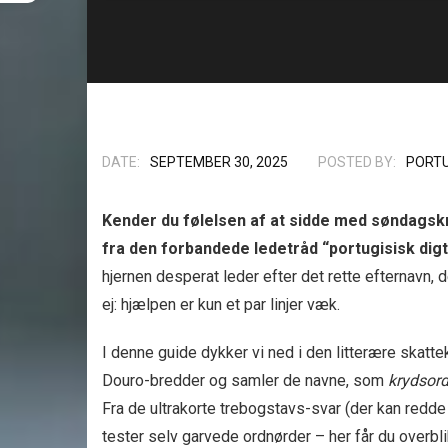
DATE:
SEPTEMBER 30, 2025
POSTED BY:
PORTU
Kender du følelsen af at sidde med søndagskry
fra den forbandede ledetråd “portugisisk dig
hjernen desperat leder efter det rette efternavn, 
ej: hjælpen er kun et par linjer væk.
I denne guide dykker vi ned i den litterære skat
Douro-bredder og samler de navne, som
krydsord
Fra de ultrakorte trebogstavs-svar (der kan redde
tester selv garvede ord­nørder – her får du overbl