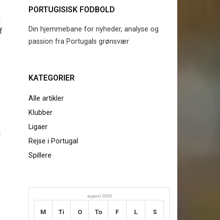
PORTUGISISK FODBOLD
m
Din hjemmebane for nyheder, analyse og
f
passion fra Portugals grønsvær
KATEGORIER
Alle artikler
Klubber
Ligaer
u
Rejse i Portugal
Spillere
august 2026
M
Ti
O
To
F
L
S