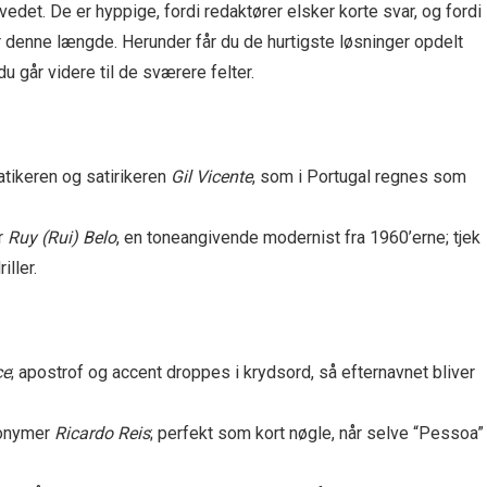
edet. De er hyppige, fordi redaktører elsker korte svar, og fordi
r denne længde. Herunder får du de hurtigste løsninger opdelt
du går videre til de sværere felter.
tikeren og satirikeren
Gil Vicente
, som i Portugal regnes som
r
Ruy (Rui) Belo
, en toneangivende modernist fra 1960’erne; tjek
ller.
ce
; apostrof og accent droppes i krydsord, så efternavnet bliver
ronymer
Ricardo Reis
; perfekt som kort nøgle, når selve “Pessoa”