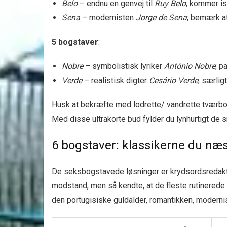
Belo
– endnu en genvej til
Ruy Belo
; kommer is
Sena
– modernisten
Jorge de Sena
; bemærk at
5 bogstaver
:
Nobre
– symbolistisk lyriker
António Nobre
; p
Verde
– realistisk digter
Cesário Verde
; særlig
Husk at bekræfte med lodrette/ vandrette tværbog
Med disse ultrakorte bud fylder du lynhurtigt de 
6 bogstaver: klassikerne du næ
De seksbogstavede løsninger er krydsordsredaktøre
modstand, men så kendte, at de fleste rutinerede 
den portugisiske guldalder, romantikken, modern