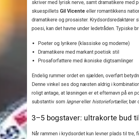
skriver med lyrisk nerve, samt dramatikere med 
skuespillets
Gil Vicente
eller romantikkens natio
dramatikere og prosaister. Krydsordsredaktører s
poesi, kan det havne under ledetråden. Typiske br
Poeter og lyrikere (klassiske og moderne)
Dramatikere med markant poetisk stil
Prosaforfattere med ikoniske digtsamlinger
Endelig rummer ordet en sjælden, overført betydnin
Denne vinkel ses dog næsten aldrig i kombination 
roligt antage, at løsningen er et efternavn på en po
substantiv som
løgner
eller
historiefortæller
, bør
3–5 bogstaver: ultrakorte bud ti
Når rammen i krydsordet kun levner plads til tre,