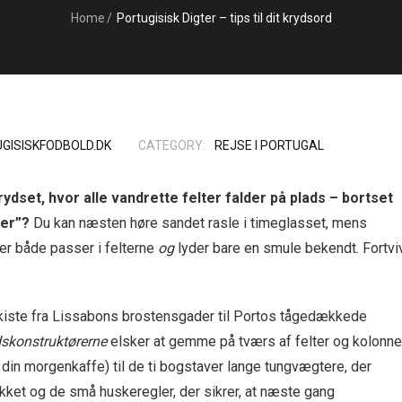
Home
/
Portugisisk Digter – tips til dit krydsord
GISISKFODBOLD.DK
CATEGORY:
REJSE I PORTUGAL
dset, hvor alle vandrette felter falder på plads – bortset
ter”?
Du kan næsten høre sandet rasle i timeglasset, mens
der både passer i felterne
og
lyder bare en smule bekendt. Fortvi
tekiste fra Lissabons brostensgader til Portos tågedækkede
s­konstruktørerne
elsker at gemme på tværs af felter og kolonner
 din morgenkaffe) til de ti bogstaver lange tungvægtere, der
ikket og de små huskeregler, der sikrer, at næste gang