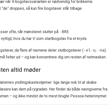
ær når 4-bogstavsvarianten er nødvendig for brikkerne.
 “de” droppes, så kun fire bogstaver står tilbage.
asser ofte, når mønsteret slutter på
-BRE
.
t nyttigt, hvis du har V som startbogstav fra et kryds.
staver, da flere af navnene deler slutbogstaver (
-el-o
,
-na
).
små felter ud – og kan koncentrere dig om resten af netmasken.
sten altid møder
rnes yndlings­kaste­stjerner: lige lange nok til at skabe
løsere kan dem på rygraden. Her finder du både navngiv­erne fra
ismen – og ikke mindst de to mest brugte Pessoa-heteronymer.