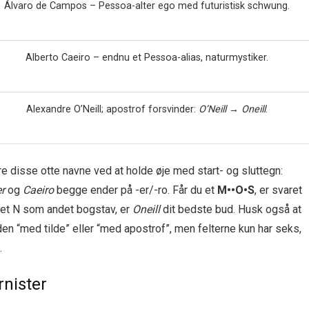
Álvaro de Campos – Pessoa-alter ego med futuristisk schwung.
Alberto Caeiro – endnu et Pessoa-alias, natur­mystiker.
Alexandre O’Neill; apostrof forsvinder:
O’Neill → Oneill
.
re disse otte navne ved at holde øje med start- og slut­tegn:
r
og
Caeiro
begge ender på ­-er/-ro. Får du et
M••O•S
, er svaret
t N som andet bogstav, er
Oneill
dit bedste bud. Husk også at
den “med tilde” eller “med apostrof”, men felterne kun har seks,
.
rnister