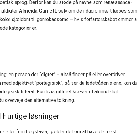
poetisk sprog. Derfor kan du støde på navne som renæssance-
naldigter
Almeida Garrett
, selv om de i dag primært læses so
keler sjældent til genrekasserne – hvis forfatterskabet emmer a
ede kategorier er:
g: en person der “digter” – altså finder på eller overdriver.
med adjektivet “portugisisk”, så ser du ledetråden alene, kan d
rtugisisk litterat. Kun hvis gitteret kræver et almindeligt
 du overveje den alternative tolkning.
l hurtige løsninger
 fire eller fem bogstaver, gælder det om at have de mest