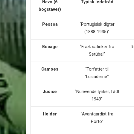
Navn (6
Typisk ledetråd
bogstaver)
Pessoa
“Portugisisk digter
(1888-1935)”
Bocage
“Fræk satiriker fra
R
Setúbal”
Camoes
“Forfatter til
’Lusiaderne’”
Judice
“Nulevende lyriker, født
1949”
Helder
“Avantgardist fra
Porto”