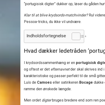
“portugisisk digter” dukker op, løser du gåden hur
Klar til at blive krydsords-matchvinder?
Rul videre
Pessoa-tricks, du ikke vil undvære.
Indholdsfortegnelse
Hvad dækker ledetråden ‘portugi
I krydsordssammenhæng er en
portugisisk digt
og oftest er det
efternavnet
der skal skrives ind i
karakteristiske og passer perfekt til de små gitt
Luís de
Camoes
eller satirikeren
Bocage
dukke o
ramme den ønskede længde.
Men ordet
digter
bruges bredere end som ren poet