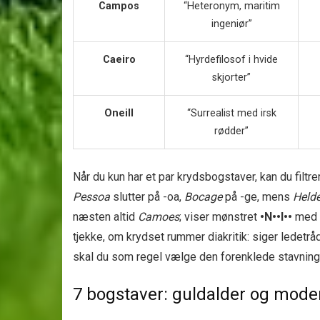
Campos
“Heteronym, maritim
ingeniør”
Caeiro
“Hyrdefilosof i hvide
skjorter”
Oneill
“Surrealist med irsk
rødder”
Når du kun har et par krydsbogstaver, kan du filtre
Pessoa
slutter på ­-oa,
Bocage
på ­-ge, mens
Helde
næsten altid
Camoes
; viser mønstret
•N••I••
med e
tjekke, om krydset rummer diakritik: siger ledetrå
skal du som regel vælge den forenklede stavning
7 bogstaver: guldalder og mode