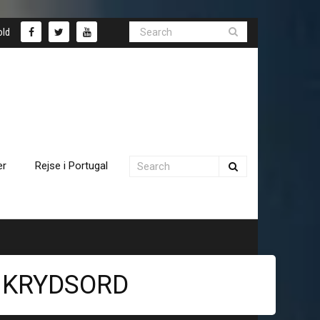
old
er
Rejse i Portugal
T KRYDSORD