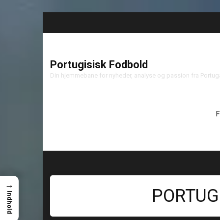
Portugisisk Fodbold
Din hjemmebane for nyheder, analyse og passion fra Portu
F
→
PORTUGI
Indhold