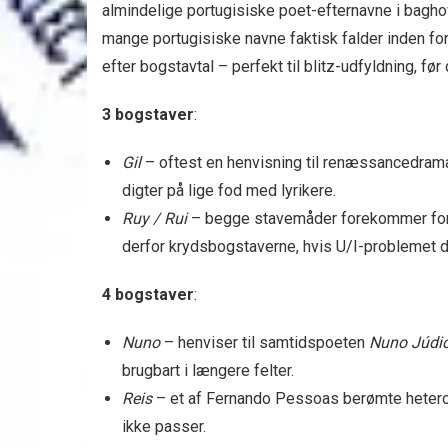
almindelige portugisiske poet-efternavne i baghov
mange portugisiske navne faktisk falder inden fo
efter bogstavtal – perfekt til blitz-udfyldning, før 
3 bogstaver
:
Gil
– oftest en henvisning til renæssancedrama
digter på lige fod med lyrikere.
Ruy / Rui
– begge stavemåder forekommer fo
derfor krydsbogstaverne, hvis U/I-problemet dri
4 bogstaver
:
Nuno
– henviser til samtidspoeten
Nuno Júdi
brugbart i længere felter.
Reis
– et af Fernando Pessoas berømte hete
ikke passer.