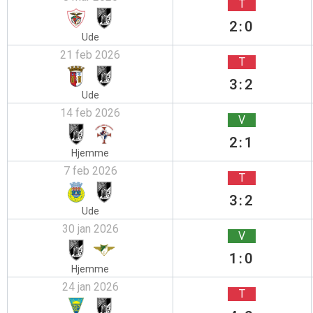
T
2:0
Ude
21 feb 2026
T
3:2
Ude
14 feb 2026
V
2:1
Hjemme
7 feb 2026
T
3:2
Ude
30 jan 2026
V
1:0
Hjemme
24 jan 2026
T