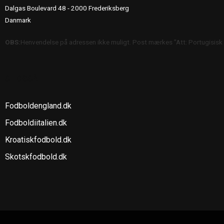
Dalgas Boulevard 48 - 2000 Frederiksberg
Danmark
OBS:
Henvendelse på adressen ikke muligt. Post mærkes "Att: Portugisisk
SE OGSÅ
Fodboldengland.dk
Fodboldiitalien.dk
Kroatiskfodbold.dk
Skotskfodbold.dk