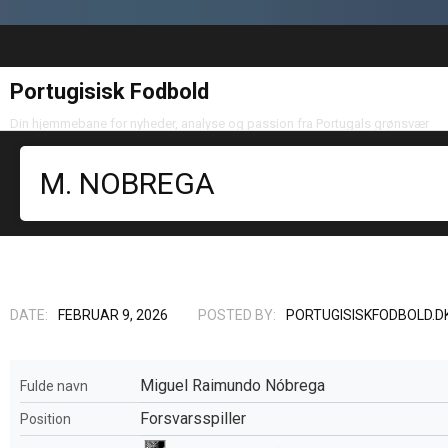
Portugisisk Fodbold
Din hjemmebane for nyheder, analyse og passion fra Portugals grønsvær
M. NOBREGA
DATE:
FEBRUAR 9, 2026
POSTED BY:
PORTUGISISKFODBOLD.D
Miguel Raimundo Nóbrega
Fulde navn
Forsvarsspiller
Position