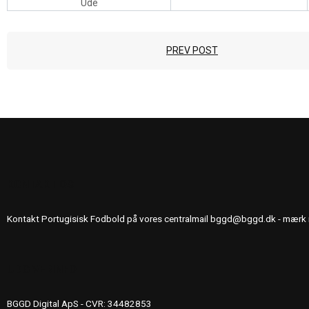
Ude
PREV POST
KONTAKT OS
Kontakt Portugisisk Fodbold på vores centralmail
bggd@bggd.dk
- mærk 
UDGIVERINFO
BGGD Digital ApS - CVR: 34482853