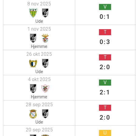
8 nov 2025
V
0:1
Ude
1 nov 2025
T
0:3
Hjemme
26 okt 2025
T
2:0
Ude
4 okt 2025
V
2:1
Hjemme
28 sep 2025
T
2:0
Ude
20 sep 2025
U