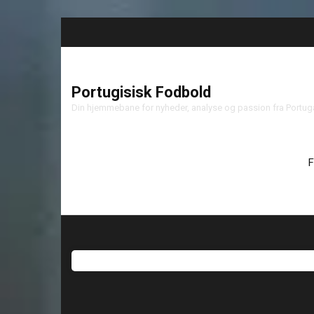
Portugisisk Fodbold
Din hjemmebane for nyheder, analyse og passion fra Portu
F