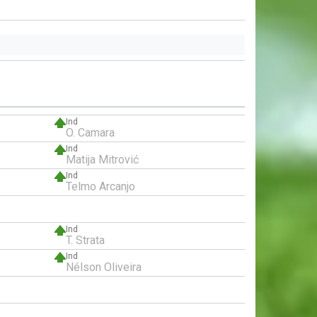
Ind
O. Camara
Ind
Matija Mitrović
Ind
Telmo Arcanjo
Ind
T. Strata
Ind
Nélson Oliveira