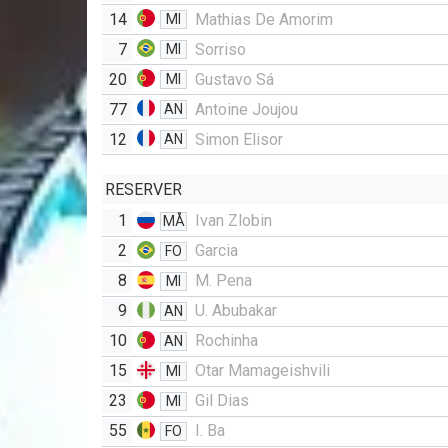
14
Mathias De Amorim
MI
7
Sorriso
MI
20
Gustavo Sá
MI
77
Antoine Joujou
AN
12
Simon Elisor
AN
RESERVER
1
Ivan Zlobin
MÅ
2
Garcia
FO
8
M. Pena
MI
9
U. Abubakar
AN
10
Rochinha
AN
15
Otar Mamageishvili
MI
23
Gil Dias
MI
55
I. Ba
FO