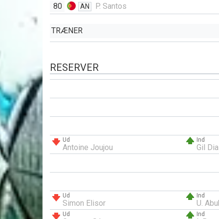
80
P. Santos
AN
TRÆNER
RESERVER
Ud
Ind
Antoine Joujou
Gil Di
Ud
Ind
Simon Elisor
U. Abu
Ud
Ind