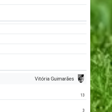
Vitória Guimarães
13
3