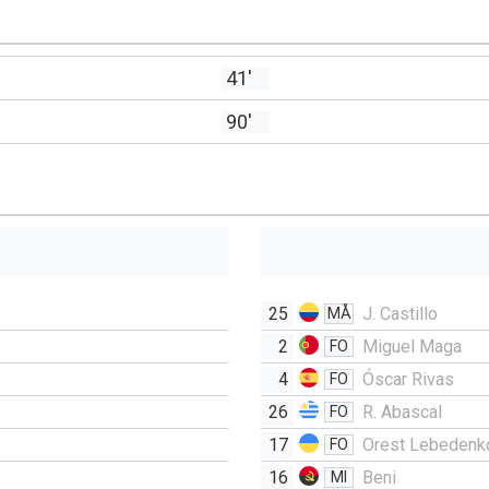
41'
90'
25
J. Castillo
MÅ
2
Miguel Maga
FO
4
Óscar Rivas
FO
26
R. Abascal
FO
17
Orest Lebedenk
FO
16
Beni
MI