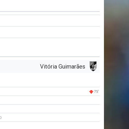
Vitória Guimarães
75'
o