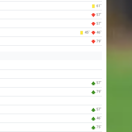
61'
57'
57'
45'
46'
79'
57'
79'
57'
46'
75'