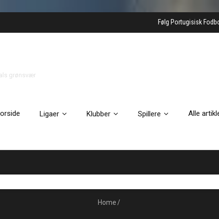
Følg Portugisisk Fodb
gals grønsvær
orside
Alle artikl
Ligaer
Klubber
Spillere
Home
/