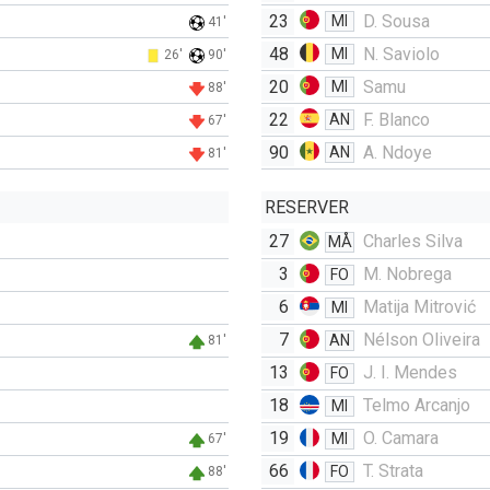
23
D. Sousa
MI
41'
48
N. Saviolo
MI
26'
90'
20
Samu
MI
88'
22
F. Blanco
AN
67'
90
A. Ndoye
AN
81'
RESERVER
27
Charles Silva
MÅ
3
M. Nobrega
FO
6
Matija Mitrović
MI
7
Nélson Oliveira
AN
81'
13
J. I. Mendes
FO
18
Telmo Arcanjo
MI
19
O. Camara
MI
67'
66
T. Strata
FO
88'