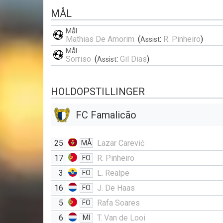
MÅL
Mål
Mathias De Amorim
(
:
R. Pinheiro
)
Assist
Mål
Sorriso
(
:
Gil Dias
)
Assist
HOLDOPSTILLINGER
FC Famalicão
25
Lazar Carević
MÅ
17
R. Pinheiro
FO
3
L. Realpe
FO
16
J. De Haas
FO
5
Rafa Soares
FO
6
T. Van de Looi
MI