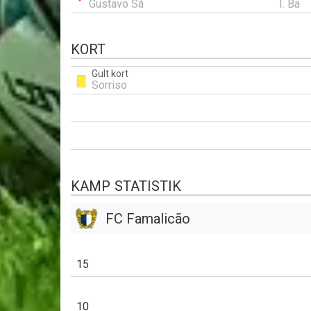
Gustavo Sá
I. Ba
KORT
Gult kort
Sorriso
KAMP STATISTIK
FC Famalicão
15
10