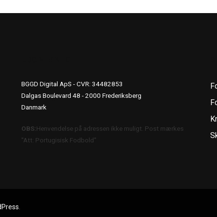
UDGIVERINFO
S
BGGD Digital ApS - CVR: 34482853
F
Dalgas Boulevard 48 - 2000 Frederiksberg
Fo
Danmark
K
OBS:
Henvendelse på adressen ikke muligt. Post mærkes
S
"Att: Portugisisk Fodbold"
dPress
.