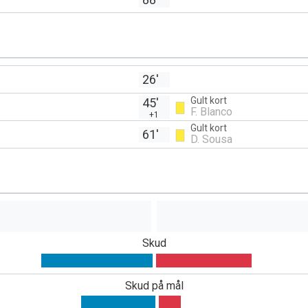
26'
Gult kort
45'
F. Blanco
+1
Gult kort
61'
D. Sousa
Skud
Skud på mål