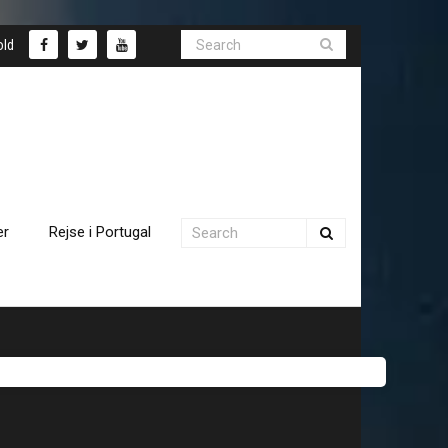
old
er
Rejse i Portugal