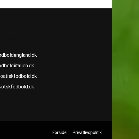
E OGSÅ
odboldengland.dk
dboldiitalien.dk
roatiskfodbold.dk
kotskfodbold.dk
Forside
Privatlivspolitik