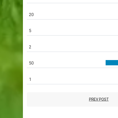
20
5
2
50
1
PREV POST