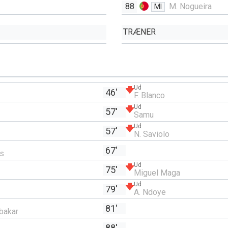
88
M. Nogueira
MI
TRÆNER
Ud
46'
F. Blanco
Ud
57'
Samu
Ud
57'
N. Saviolo
67'
as
Ud
75'
Miguel Maga
Ud
79'
A. Ndoye
81'
bakar
88'