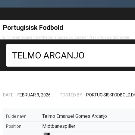
Portugisisk Fodbold
Din hjemmebane for nyheder, analyse og passion fra Portugals grønsvær
TELMO ARCANJO
DATE:
FEBRUAR 9, 2026
POSTED BY:
PORTUGISISKFODBOLD.D
Telmo Emanuel Gomes Arcanjo
Fulde navn
Midtbanespiller
Position