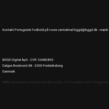
KONTAKT OS
Kontakt Portugisisk Fodbold på vores centralmail
bggd@bggd.dk
- mærk 
UDGIVERINFO
BGGD Digital ApS - CVR: 34482853
Dalgas Boulevard 48 - 2000 Frederiksberg
Danmark
OBS:
Henvendelse på adressen ikke muligt. Post mærkes "Att: Portugisisk
SE OGSÅ