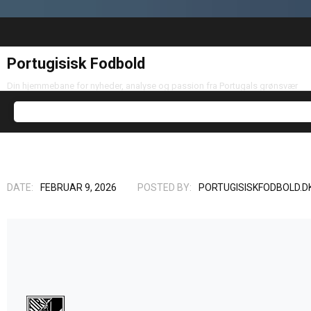
Portugisisk Fodbold
Din hjemmebane for nyheder, analyse og passion fra Portugals grønsvær
DATE:
FEBRUAR 9, 2026
POSTED BY:
PORTUGISISKFODBOLD.D