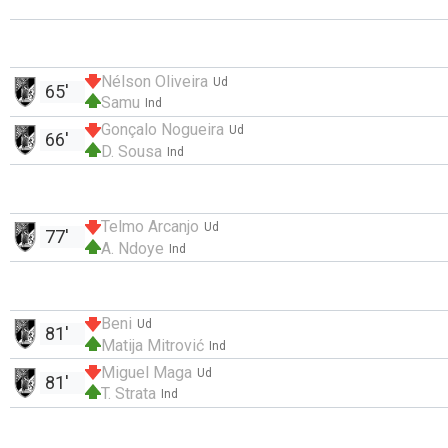
Nélson Oliveira
Ud
65'
Samu
Ind
Gonçalo Nogueira
Ud
66'
D. Sousa
Ind
Telmo Arcanjo
Ud
77'
A. Ndoye
Ind
Beni
Ud
81'
Matija Mitrović
Ind
Miguel Maga
Ud
81'
T. Strata
Ind