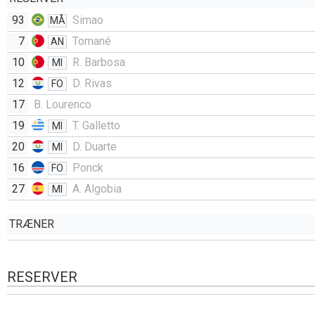
93
Simao
MÅ
7
Tomané
AN
10
R. Barbosa
MI
12
D. Rivas
FO
17
B. Lourenco
19
T. Galletto
MI
20
D. Duarte
MI
16
Ponck
FO
27
A. Algobia
MI
TRÆNER
RESERVER