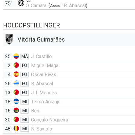
Mål
75'
O. Camara
(
:
R. Abascal
)
Assist
HOLDOPSTILLINGER
Vitória Guimarães
25
J. Castillo
MÅ
2
Miguel Maga
FO
4
Óscar Rivas
FO
26
R. Abascal
FO
13
J. I. Mendes
FO
18
Telmo Arcanjo
MI
16
Beni
MI
30
Gonçalo Nogueira
MI
48
N. Saviolo
MI