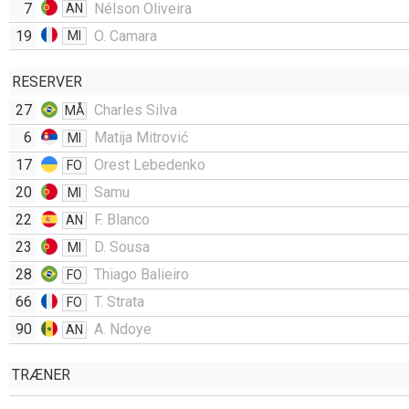
7
Nélson Oliveira
AN
19
O. Camara
MI
RESERVER
27
Charles Silva
MÅ
6
Matija Mitrović
MI
17
Orest Lebedenko
FO
20
Samu
MI
22
F. Blanco
AN
23
D. Sousa
MI
28
Thiago Balieiro
FO
66
T. Strata
FO
90
A. Ndoye
AN
TRÆNER