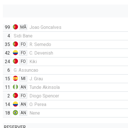
99
Joao Goncalves
MÅ
4
Sidi Bane
35
R. Semedo
FO
42
C. Devenish
FO
24
Kiki
FO
6
G. Assuncao
15
J. Grau
MI
11
Tunde Akinsola
AN
2
Diogo Spencer
FO
14
O. Perea
AN
18
Nene
AN
RESERVER