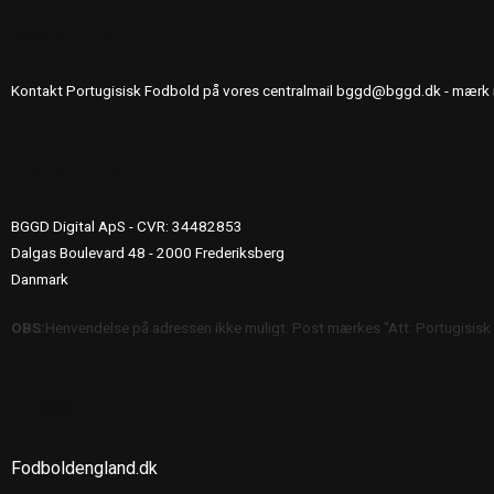
KONTAKT OS
Kontakt Portugisisk Fodbold på vores centralmail
bggd@bggd.dk
- mærk 
UDGIVERINFO
BGGD Digital ApS - CVR: 34482853
Dalgas Boulevard 48 - 2000 Frederiksberg
Danmark
OBS:
Henvendelse på adressen ikke muligt. Post mærkes "Att: Portugisisk
SE OGSÅ
Fodboldengland.dk