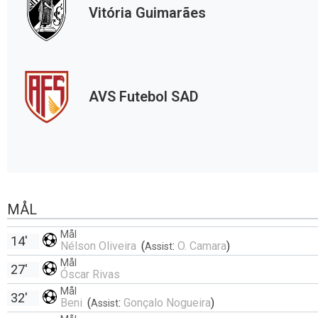
Vitória Guimarães
AVS Futebol SAD
MÅL
Mål
14'
Nélson Oliveira
(
:
O. Camara
)
Assist
Mål
27'
Óscar Rivas
Mål
32'
Beni
(
:
Gonçalo Nogueira
)
Assist