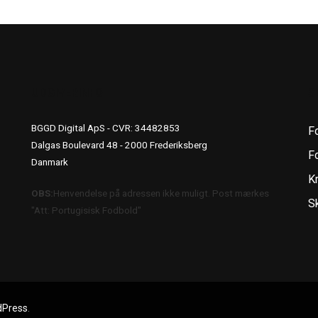
UDGIVERINFO
S
BGGD Digital ApS - CVR: 34482853
F
Dalgas Boulevard 48 - 2000 Frederiksberg
Fo
Danmark
K
OBS:
Henvendelse på adressen ikke muligt. Post mærkes
S
"Att: Portugisisk Fodbold"
dPress
.