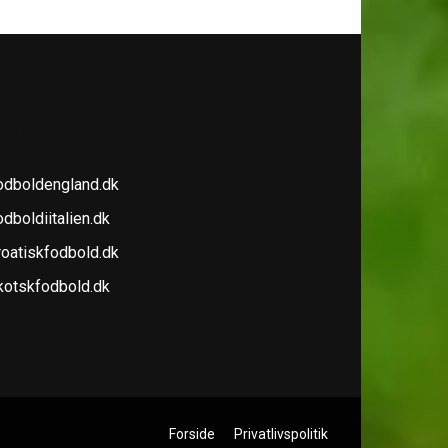
E OGSÅ
odboldengland.dk
dboldiitalien.dk
roatiskfodbold.dk
kotskfodbold.dk
Forside
Privatlivspolitik