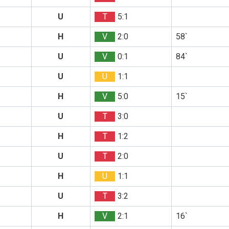
U
T
5:1
H
V
2:0
58`
U
V
0:1
84`
U
U
1:1
H
V
5:0
15`
U
T
3:0
H
T
1:2
U
T
2:0
H
U
1:1
U
T
3:2
H
V
2:1
16`