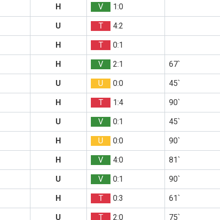
H
V
1:0
U
T
4:2
H
T
0:1
H
V
2:1
67`
U
U
0:0
45`
H
T
1:4
90`
U
V
0:1
45`
H
U
0:0
90`
H
V
4:0
81`
U
V
0:1
90`
H
T
0:3
61`
U
T
2:0
75`