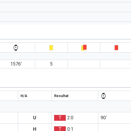
1576′
5
H/A
Resultat
U
T
2:0
90`
H
T
0:1