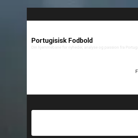
Portugisisk Fodbold
Din hjemmebane for nyheder, analyse og passion fra Portu
F