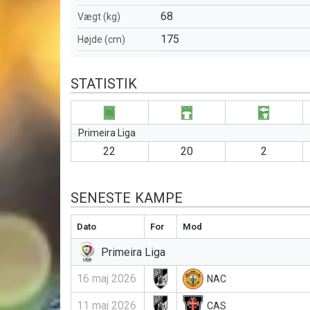
68
Vægt (kg)
175
Højde (cm)
STATISTIK
Primeira Liga
22
20
2
SENESTE KAMPE
Dato
For
Mod
Primeira Liga
16 maj 2026
NAC
11 maj 2026
CAS