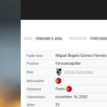
DATE:
FEBRUAR 9, 2026
POSTED BY:
PORTUGIS
Miguel Ângelo Gomes Ferreir
Fulde navn
Forsvarsspiller
Position
Vitória Guimarães
Klub
Nationalitet
Porto
Fødested
november 16, 2002
Fødselsdato
23
Alder