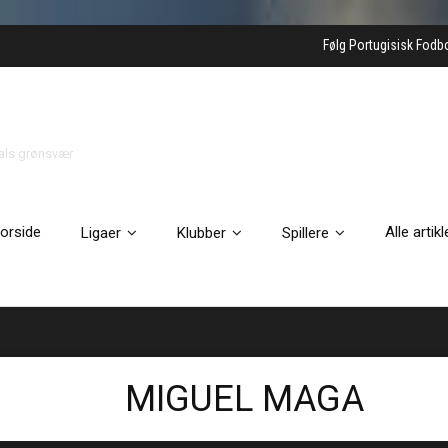
Følg Portugisisk Fodb
gals grønsvær
orside
Alle artikl
Ligaer
Klubber
Spillere
MIGUEL MAGA