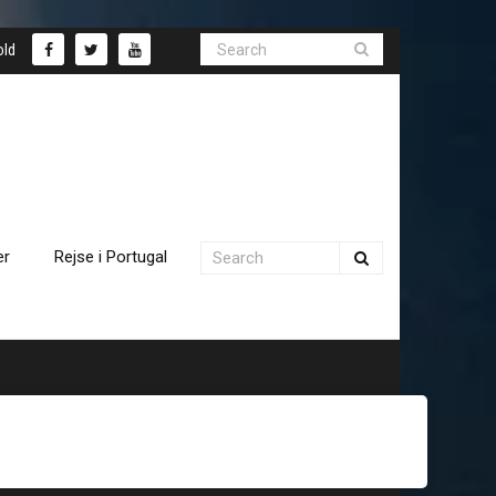
old
er
Rejse i Portugal