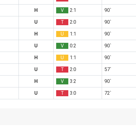
H
V
2:1
90`
U
T
2:0
90`
H
U
1:1
90`
U
V
0:2
90`
H
U
1:1
90`
U
T
2:0
57`
H
V
3:2
90`
U
T
3:0
72`