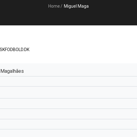
Home
/
Miguel Maga
ISKFODBOLD.DK
a Magalhães