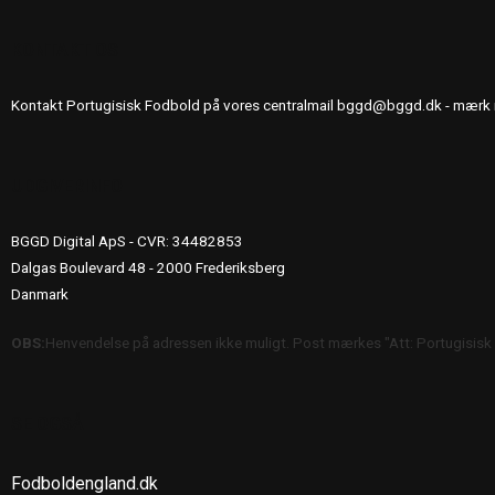
KONTAKT OS
Kontakt Portugisisk Fodbold på vores centralmail
bggd@bggd.dk
- mærk 
UDGIVERINFO
BGGD Digital ApS - CVR: 34482853
Dalgas Boulevard 48 - 2000 Frederiksberg
Danmark
OBS:
Henvendelse på adressen ikke muligt. Post mærkes "Att: Portugisisk
SE OGSÅ
Fodboldengland.dk