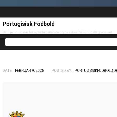
Portugisisk Fodbold
Din hjemmebane for nyheder, analyse og passion fra Portugals grønsvær
DATE:
FEBRUAR 9, 2026
POSTED BY:
PORTUGISISKFODBOLD.D