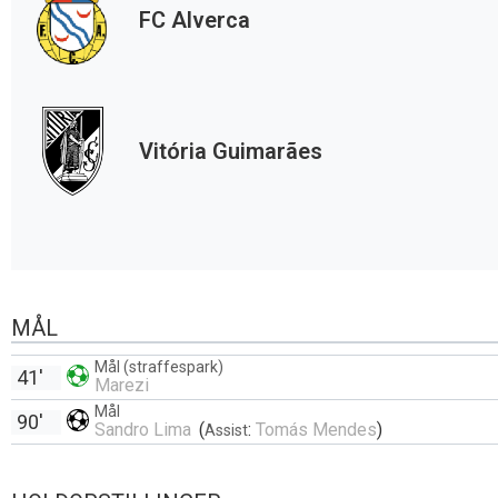
FC Alverca
Vitória Guimarães
MÅL
Mål (straffespark)
41'
Marezi
Mål
90'
Sandro Lima
(
:
Tomás Mendes
)
Assist