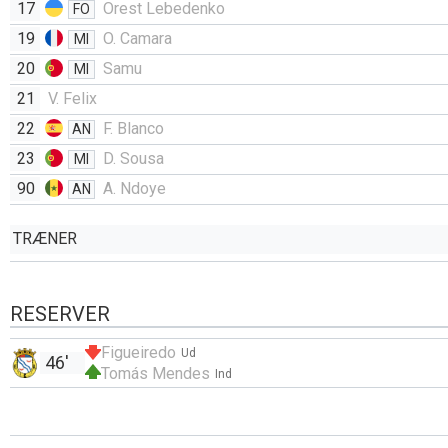
17
Orest Lebedenko
FO
19
O. Camara
MI
20
Samu
MI
21
V. Felix
22
F. Blanco
AN
23
D. Sousa
MI
90
A. Ndoye
AN
TRÆNER
RESERVER
Figueiredo
Ud
46'
Tomás Mendes
Ind