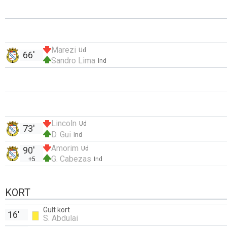
Marezi
Ud
66'
Sandro Lima
Ind
Lincoln
Ud
73'
D. Gui
Ind
Amorim
90'
Ud
G. Cabezas
+5
Ind
KORT
Gult kort
16'
S. Abdulai