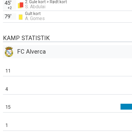
2. Gule kort > Rødt kort
45'
S. Abdulai
+2
Gult kort
79'
A. Gomes
KAMP STATISTIK
FC Alverca
11
4
15
1