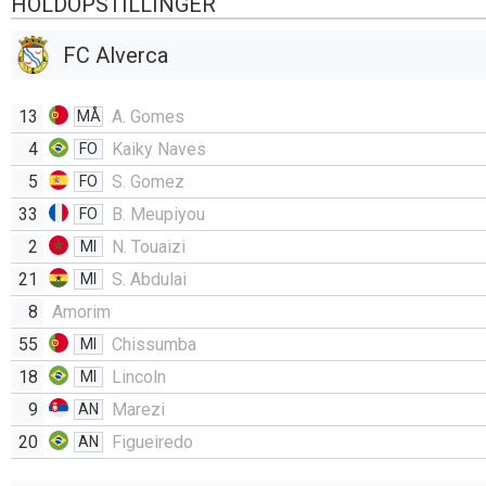
HOLDOPSTILLINGER
FC Alverca
13
A. Gomes
MÅ
4
Kaiky Naves
FO
5
S. Gomez
FO
33
B. Meupiyou
FO
2
N. Touaizi
MI
21
S. Abdulai
MI
8
Amorim
55
Chissumba
MI
18
Lincoln
MI
9
Marezi
AN
20
Figueiredo
AN