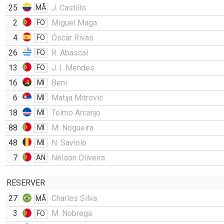
25
J. Castillo
MÅ
2
Miguel Maga
FO
4
Óscar Rivas
FO
26
R. Abascal
FO
13
J. I. Mendes
FO
16
Beni
MI
6
Matija Mitrović
MI
18
Telmo Arcanjo
MI
88
M. Nogueira
MI
48
N. Saviolo
MI
7
Nélson Oliveira
AN
RESERVER
27
Charles Silva
MÅ
3
M. Nobrega
FO