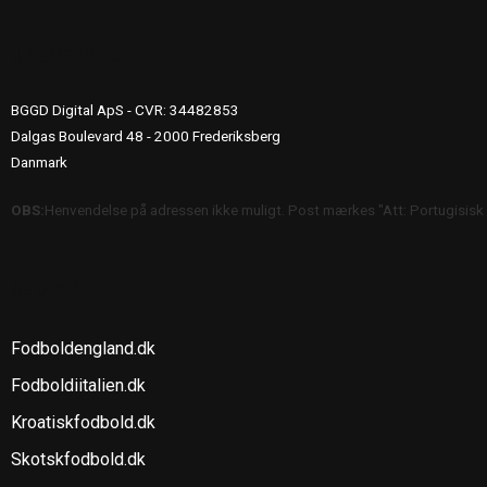
UDGIVERINFO
BGGD Digital ApS - CVR: 34482853
Dalgas Boulevard 48 - 2000 Frederiksberg
Danmark
OBS:
Henvendelse på adressen ikke muligt. Post mærkes "Att: Portugisisk
SE OGSÅ
Fodboldengland.dk
Fodboldiitalien.dk
Kroatiskfodbold.dk
Skotskfodbold.dk