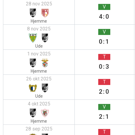
28 nov 2025
V
4:0
Hjemme
8 nov 2025
V
0:1
Ude
1 nov 2025
T
0:3
Hjemme
26 okt 2025
T
2:0
Ude
4 okt 2025
V
2:1
Hjemme
28 sep 2025
T