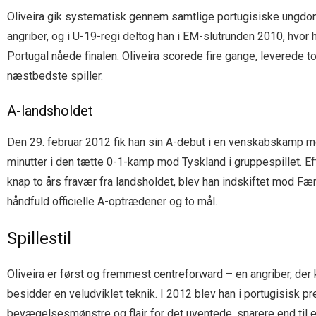
Oliveira gik systematisk gennem samtlige portugisiske ungdo
angriber, og i U-19-regi deltog han i EM-slutrunden 2010, hv
Portugal nåede finalen. Oliveira scorede fire gange, leverede t
næstbedste spiller.
A-landsholdet
Den 29. februar 2012 fik han sin A-debut i en venskabskamp mo
minutter i den tætte 0-1-kamp mod Tyskland i gruppespillet. Ef
knap to års fravær fra landsholdet, blev han indskiftet mod Fær
håndfuld officielle A-optrædener og to mål.
Spillestil
Oliveira er først og fremmest centreforward – en angriber, der
besidder en veludviklet teknik. I 2012 blev han i portugisisk 
bevægelsesmønstre og flair for det uventede, snarere end til e