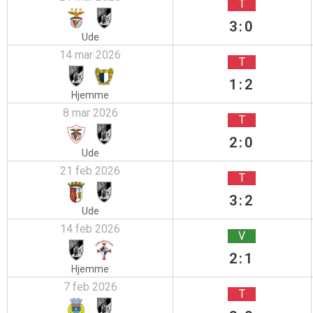
T
3:0
Ude
14 mar 2026
T
1:2
Hjemme
8 mar 2026
T
2:0
Ude
21 feb 2026
T
3:2
Ude
14 feb 2026
V
2:1
Hjemme
7 feb 2026
T