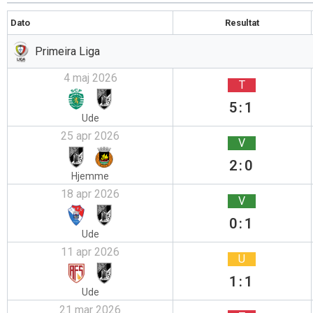
Dato
Resultat
Primeira Liga
4 maj 2026
T
5:1
Ude
25 apr 2026
V
2:0
Hjemme
18 apr 2026
V
0:1
Ude
11 apr 2026
U
1:1
Ude
21 mar 2026