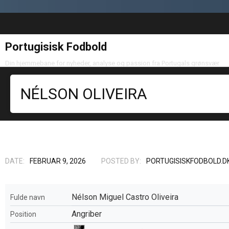
Portugisisk Fodbold
Din hjemmebane for nyheder, analyse og passion fra Portugals grønsvær
NÉLSON OLIVEIRA
DATE:
FEBRUAR 9, 2026
POSTED BY:
PORTUGISISKFODBOLD.D
Nélson Miguel Castro Oliveira
Fulde navn
Angriber
Position