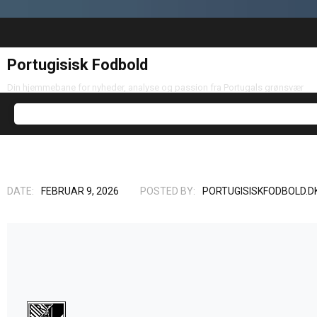
Portugisisk Fodbold
Din hjemmebane for nyheder, analyse og passion fra Portugals grønsvær
DATE:
FEBRUAR 9, 2026
POSTED BY:
PORTUGISISKFODBOLD.D