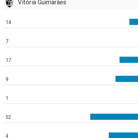
Vitória Guimarães
14
7
17
9
1
52
4