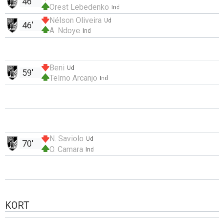
46'
Orest Lebedenko
Ind
Nélson Oliveira
Ud
46'
A. Ndoye
Ind
Beni
Ud
59'
Telmo Arcanjo
Ind
N. Saviolo
Ud
70'
O. Camara
Ind
KORT