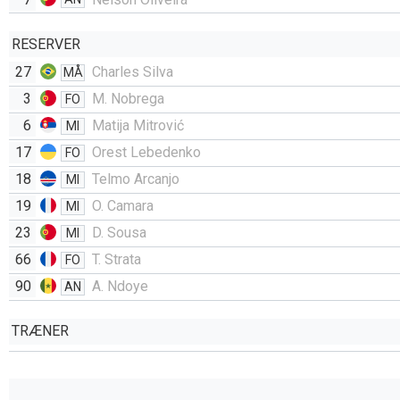
RESERVER
27
Charles Silva
MÅ
3
M. Nobrega
FO
6
Matija Mitrović
MI
17
Orest Lebedenko
FO
18
Telmo Arcanjo
MI
19
O. Camara
MI
23
D. Sousa
MI
66
T. Strata
FO
90
A. Ndoye
AN
TRÆNER