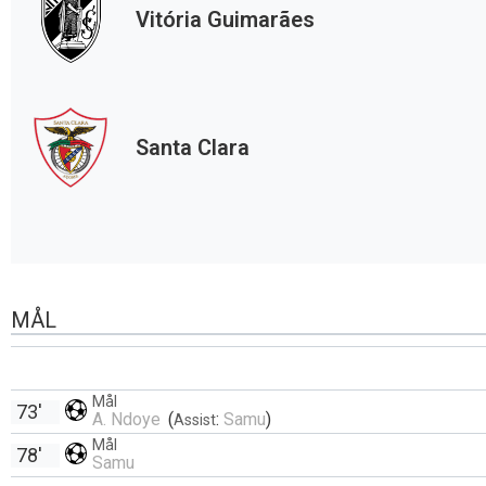
Vitória Guimarães
Santa Clara
MÅL
Mål
73'
A. Ndoye
(
:
Samu
)
Assist
Mål
78'
Samu