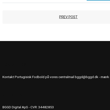
PREV POST
KONTAKT OS
Kontakt Portugisisk Fodbold på vores centralmail
bggd@bggd.dk
- mærk 
UDGIVERINFO
BGGD Digital ApS - CVR: 34482853