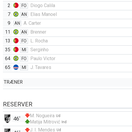
2
Diogo Calila
FO
7
Elias Manoel
AN
9
A. Carter
AN
11
Brenner
AN
13
L. Rocha
FO
35
Serginho
MI
64
Paulo Victor
FO
65
J. Tavares
MI
TRÆNER
RESERVER
M. Nogueira
Ud
46'
Matija Mitrović
Ind
J. I. Mendes
Ud