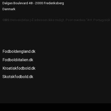
Dalgas Boulevard 48 - 2000 Frederiksberg
Danmark
OBS:
Henvendelse på adressen ikke muligt. Post mærkes "Att: Portugisisk
SE OGSÅ
Fodboldengland.dk
Fodboldiitalien.dk
Kroatiskfodbold.dk
Skotskfodbold.dk