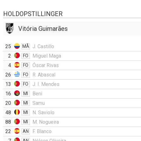
HOLDOPSTILLINGER
Vitória Guimarães
25
J. Castillo
MÅ
2
Miguel Maga
FO
4
Óscar Rivas
FO
26
R. Abascal
FO
13
J. I. Mendes
FO
16
Beni
MI
20
Samu
MI
48
N. Saviolo
MI
88
M. Nogueira
MI
22
F. Blanco
AN
7
Nélson Oliveira
AN