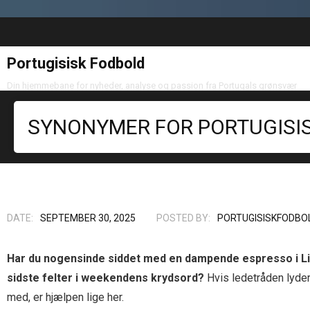
Portugisisk Fodbold
Din hjemmebane for nyheder, analyse og passion fra Portugals grønsvær
SYNONYMER FOR PORTUGISI
DATE:
SEPTEMBER 30, 2025
POSTED BY:
PORTUGISISKFODBO
Har du nogensinde siddet med en dampende espresso i Lis
sidste felter i weekendens krydsord?
Hvis ledetråden lyder
med, er hjælpen lige her.