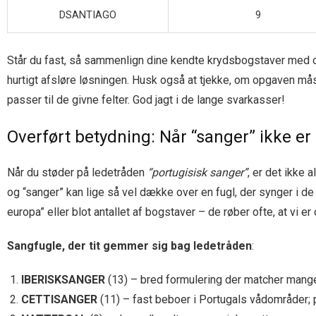
DSANTIAGO
9
Står du fast, så sammenlign dine kendte krydsbogstaver med 
hurtigt afsløre løsningen. Husk også at tjekke, om opgaven må
passer til de givne felter. God jagt i de lange svarkasser!
Overført betydning: Når “sanger” ikke er
Når du støder på ledetråden
“portugisisk sanger”
, er det ikke 
og “sanger” kan lige så vel dække over en fugl, der synger i de 
europa” eller blot antallet af bogstaver – de røber ofte, at vi er
Sangfugle, der tit gemmer sig bag ledetråden
:
IBERISKSANGER
(13) – bred formulering der matcher mange
CETTISANGER
(11) – fast beboer i Portugals vådområder; 