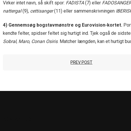
Virker intet navn, så skift spor:
FADISTA
(7) eller
FADOSANGE
nattergal
(9),
cettisanger
(11) eller sammenskrivningen
IBERI
4) Gennemsøg bogstav­mønstre og Eurovision-kortet.
Por
kendte felter, spidser feltet sig hurtigt ind. Tjek også de sid
Sobral
,
Maro
,
Conan Osiris
. Matcher længden, kan et hurtigt b
PREV POST
KONTAKT OS