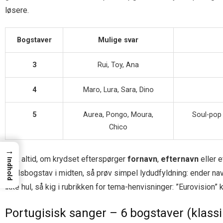
lø­sere.
Bogstaver
Mulige svar
3
Rui, Toy, Ana
4
Maro, Lura, Sara, Dino
5
Aurea, Pongo, Moura,
Soul-pop 
Chico
→
Tjek altid, om krydset efterspørger
fornavn
,
efternavn
eller 
Indhold
krydsbogstav i midten, så prøv simpel lydudfyldning: ender navne
ikke hul, så kig i rubrikken for tema-henvisninger: ”Eurovision”
Portugisisk sanger – 6 bogstaver (klass