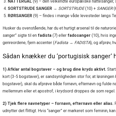
NATTERGAL
(9) – den velkendte europæiske natte­sanger, 
SORTSTRUDE SANGER
→
SORTSTRUDE
(10) +
SANGER
(
RØRSANGER
(9) – findes i mange våde leve­steder langs Te
Husker du ovenstående, har du et hurtigt arsenal til de naturor
sanger” sigte til en
fadista
(7) eller
fadosanger
(10), hvis in
genreordene, fjern accenter (
Fadísta → FADISTA
), og afprøv, h
Sådan knækker du ‘portugisisk sanger’ h
1) Afklar antal bogstaver – og brug dine kryds aktivt.
Start
kort (3-5 bogstaver), er sandsynligheden stor for, at løsningen
bogstaver), skal du afprøve både fornavn, efternavn og fulde n
mellemrum eller et apostrof; i krydsord droppes de som regel.
2) Tjek flere navne­typer – fornavn, efternavn eller alias.
P
udnytter det flittigt. Hvis “sanger” er markeret som feminin, k