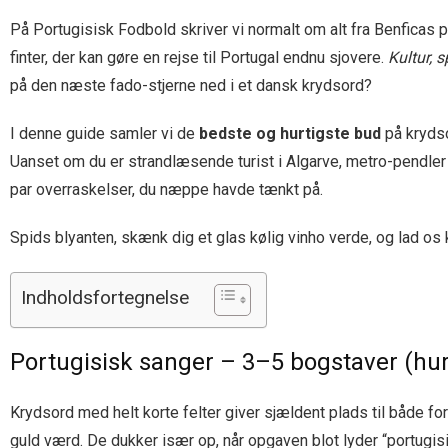
På Portugisisk Fodbold skriver vi normalt om alt fra Benfica
finter, der kan gøre en rejse til Portugal endnu sjovere.
Kultur, 
på den næste fado-stjerne ned i et dansk krydsord?
I denne guide samler vi de
bedste og hurtigste bud
på krydso
Uanset om du er strandlæsende turist i Algarve, metro-pendler i
par overraskelser, du næppe havde tænkt på.
Spids blyanten, skænk dig et glas kølig vinho verde, og lad o
Indholdsfortegnelse
Portugisisk sanger – 3–5 bogstaver (hurti
Krydsord med helt korte felter giver sjældent plads til både fo
guld værd. De dukker især op, når opgaven blot lyder “portugisi