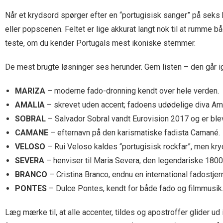
Når et krydsord spørger efter en “portugisisk sanger” på seks b
eller popscenen. Feltet er lige akkurat langt nok til at rumme
teste, om du kender Portugals mest ikoniske stemmer.
De mest brugte løsninger ses herunder. Gem listen – den går i
MARIZA
– moderne fado-dronning kendt over hele verden.
AMALIA
– skrevet uden accent; fadoens udødelige diva Am
SOBRAL
– Salvador Sobral vandt Eurovision 2017 og er ble
CAMANE
– efternavn på den karismatiske fadista Camané.
VELOSO
– Rui Veloso kaldes “portugisisk rockfar”, men kr
SEVERA
– henviser til Maria Severa, den legendariske 1800-
BRANCO
– Cristina Branco, endnu en international fadostjer
PONTES
– Dulce Pontes, kendt for både fado og filmmusik
Læg mærke til, at alle accenter, tildes og apostroffer glider u