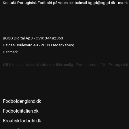
Kontakt Portugisisk Fodbold på vores centralmail
bggd@bggd.dk
- mærk 
UDGIVERINFO
BGGD Digital ApS - CVR: 34482853
Dalgas Boulevard 48 - 2000 Frederiksberg
Danmark
OBS:
Henvendelse på adressen ikke muligt. Post mærkes "Att: Portugisisk
SE OGSÅ
Fodboldengland.dk
Fodboldiitalien.dk
Kroatiskfodbold.dk