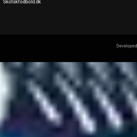
Skotskfodbold.dk
Developed