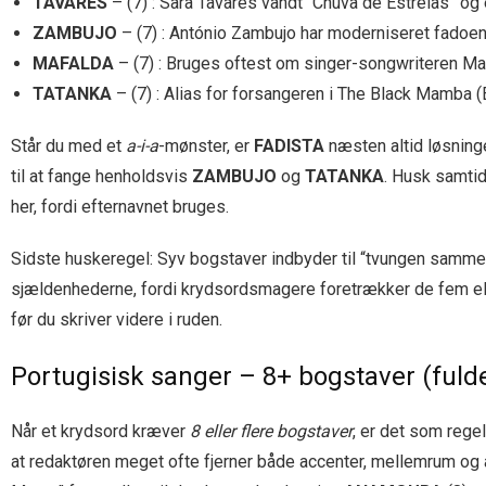
TAVARES
– (7) : Sara Tavares vandt “Chuva de Estrelas” og
ZAMBUJO
– (7) : António Zambujo har moderniseret fadoen
MAFALDA
– (7) : Bruges oftest om singer-songwriteren M
TATANKA
– (7) : Alias for forsangeren i The Black Mamba (
Står du med et
a-i-a
-mønster, er
FADISTA
næsten altid løsnin
til at fange henholdsvis
ZAMBUJO
og
TATANKA
. Husk samtid
her, fordi efternavnet bruges.
Sidste huskeregel: Syv bogstaver indbyder til “tvungen sammen
sjældenhederne, fordi krydsordsmagere foretrækker de fem elle
før du skriver videre i ruden.
Portugisisk sanger – 8+ bogstaver (ful
Når et krydsord kræver
8 eller flere bogstaver
, er det som regel
at redaktøren meget ofte fjerner både accenter, mellemrum og 