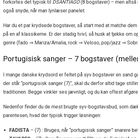
forkortes det typisk til
DSANTIAGO
(8 bogstaver) – men altså a
også snyde, når man lynlæser panelet.
Har du et par krydsede bogstaver, så start med at matche de
på en af klassikerne. Er der stadig tvivl, så husk at tjekke om
genre (fado ⇒ Mariza/Amalia, rock ⇒ Veloso, pop/jazz ⇒ Sobra
Portugisisk sanger – 7 bogstaver (mel
I mange danske krydsord er feltet på syv bogstaver en sand gav
der står “portugisisk sanger (7)”, skal du derfor altid tage still
traditionen. Begge vinkler ses jævnligt, og du kan oftest afgør
Nedenfor finder du de mest brugte syv-bogstavsbud, som dækk
parentesen, hvad der typisk trigger løsningen:
FADISTA
– (7) : Bruges, når “portugisisk sanger” snarere be