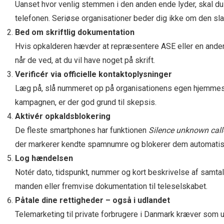
Uanset hvor venlig stemmen i den anden ende lyder, skal d
telefonen. Seriøse organisationer beder dig ikke om den slag
Bed om skriftlig dokumentation
Hvis opkalderen hævder at repræsentere ASE eller en anden a
når de ved, at du vil have noget på skrift.
Verificér via officielle kontakt­oplysninger
Læg på, slå nummeret op på organisationens egen hjemmeside
kampagnen, er der god grund til skepsis.
Aktivér opkalds­blokering
De fleste smartphones har funktionen
Silence unknown call
der markerer kendte spam­numre og blokerer dem automatis
Log hændelsen
Notér dato, tidspunkt, nummer og kort beskrivelse af samtal
manden eller fremvise dokumentation til teleselskabet.
Påtale dine rettigheder – også i udlandet
Telemarketing til private forbrugere i Danmark kræver som