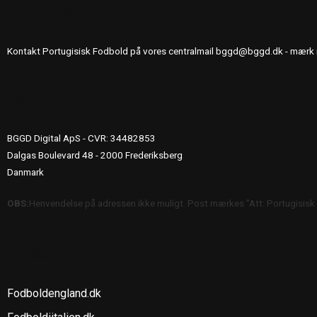
KONTAKT OS
Kontakt Portugisisk Fodbold på vores centralmail
bggd@bggd.dk
- mærk 
UDGIVERINFO
BGGD Digital ApS - CVR: 34482853
Dalgas Boulevard 48 - 2000 Frederiksberg
Danmark
OBS:
Henvendelse på adressen ikke muligt. Post mærkes "Att: Portugisisk
SE OGSÅ
Fodboldengland.dk