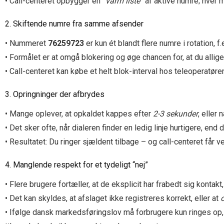
• Call-centeret opbygger en
“varm liste”
af aktive numre; hver 
2. Skiftende numre fra samme afsender
• Nummeret
76259723
er kun ét blandt flere numre i rotation, 
• Formålet er at omgå blokering og øge chancen for, at du allige
• Call-centeret kan købe et helt blok-interval hos teleoperatøren
3. Opringninger der afbrydes
• Mange oplever, at opkaldet kappes efter
2-3 sekunder
, eller 
• Det sker ofte, når dialeren finder en ledig linje hurtigere, en
• Resultatet: Du ringer sjældent tilbage – og call-centeret får ve
4. Manglende respekt for et tydeligt “nej”
• Flere brugere fortæller, at de eksplicit har frabedt sig konta
• Det kan skyldes, at afslaget ikke registreres korrekt, eller at
• Ifølge dansk markedsføringslov må forbrugere kun ringes op