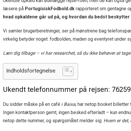
Ukendte opkald kan ødelægge rejse-roen, men de kan også gemme
læsere på
PortugisiskFodbold.dk
rapporteret om gentagne o
hvad opkaldene går ud på, og hvordan du bedst beskytter 
Vi samler brugerberetninger, ser på mønstrene bag telefonspam,
virkelig betyder noget: fodbolden, maden og eventyret under s
Læn dig tilbage – vi har researchet, så du ikke behøver at ta
Indholdsfortegnelse
Ukendt telefonnummer på rejsen: 762597
Du sidder måske på en café i
Baixa
, har netop booket billett
Ingen kontaktperson gemt, ingen besked efterladt – kun endnu 
netop dette nummer, og spørgsmålet melder sig:
Hvem er det, 