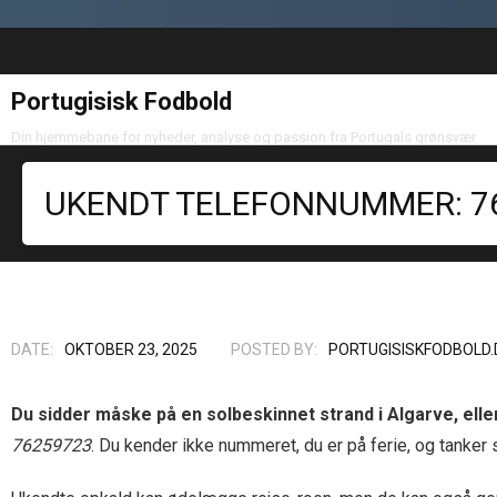
Portugisisk Fodbold
Din hjemmebane for nyheder, analyse og passion fra Portugals grønsvær
UKENDT TELEFONNUMMER: 76
DATE:
OKTOBER 23, 2025
POSTED BY:
PORTUGISISKFODBOLD.
Du sidder måske på en solbeskinnet strand i Algarve, eller
76259723
. Du kender ikke nummeret, du er på ferie, og tanke