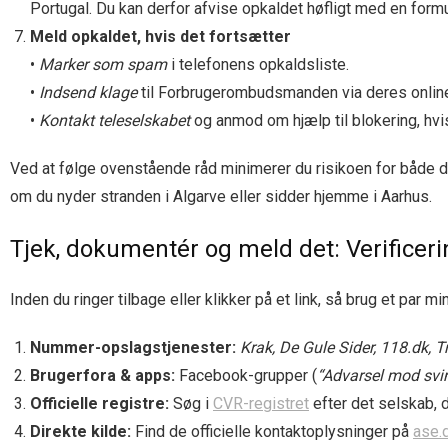
Portugal. Du kan derfor afvise opkaldet høfligt med en formul
Meld opkaldet, hvis det fortsætter
•
Marker som spam
i telefonens opkaldsliste.
•
Indsend klage
til Forbruger­ombuds­manden via deres online
•
Kontakt teleselskabet
og anmod om hjælp til blokering, hvis
Ved at følge ovenstående råd minimerer du risikoen for både 
om du nyder stranden i Algarve eller sidder hjemme i Aarhus.
Tjek, dokumentér og meld det: Verificer
Inden du ringer tilbage eller klikker på et link, så brug et par 
Nummer-opslagstjenester:
Krak, De Gule Sider, 118.dk, 
Brugerfora & apps:
Facebook-grupper (
“Advarsel mod svi
Officielle registre:
Søg i
CVR-registret
efter det selskab, 
Direkte kilde:
Find de officielle kontaktoplysninger på
ase.