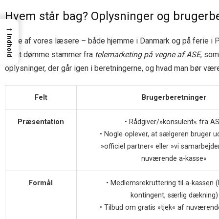
Hvem står bag? Oplysninger og brugerb
→
Indhold
Flere af vores læsere – både hjemme i Danmark og på ferie i 
alt at dømme stammer fra
telemarketing på vegne af ASE
, som
oplysninger, der går igen i beretningerne, og hvad man bør v
Felt
Brugerberetninger
Præsentation
• Rådgiver/»konsulent« fra A
• Nogle oplever, at sælgeren bruger 
»officiel partner« eller »vi samarbejd
nuværende a-kasse«
Formål
• Medlemsrekruttering til a-kassen (b
kontingent, særlig dækning)
• Tilbud om gratis »tjek« af nuværen