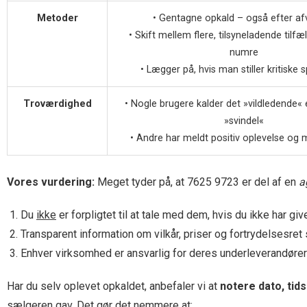
Metoder
• Gentagne opkald – også efter af
• Skift mellem flere, tilsyneladende tilf
numre
• Lægger på, hvis man stiller kritiske
Troværdighed
• Nogle brugere kalder det »vildledende« e
»svindel«
• Andre har meldt positiv oplevelse og m
Vores vurdering:
Meget tyder på, at 7625 9723 er del af en
a
Du
ikke
er forpligtet til at tale med dem, hvis du ikke har gi
Transparent information om vilkår, priser og fortrydelsesret
Enhver virksomhed er ansvarlig for deres underleverandører
Har du selv oplevet opkaldet, anbefaler vi at
notere dato, tid
sælgeren gav. Det gør det nemmere at: