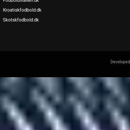
Fodboldiitalien.dk
Kroatiskfodbold.dk
Skotskfodbold.dk
Developed