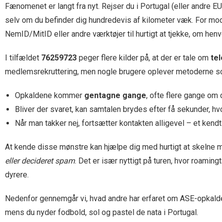
Fænomenet er langt fra nyt. Rejser du i Portugal (eller andre E
selv om du befinder dig hundredevis af kilometer væk. For mod
NemID/MitID eller andre værktøjer til hurtigt at tjekke, om hen
I tilfældet
76259723
peger flere kilder på, at der er tale om
te
medlemsrekruttering, men nogle brugere oplever metoderne 
Opkaldene kommer
gentagne gange
, ofte flere gange om
Bliver der svaret, kan samtalen brydes efter få sekunder, hvo
Når man takker nej, fortsætter kontakten alligevel – et ken
At kende disse mønstre kan hjælpe dig med hurtigt at skelne
eller decideret spam
. Det er især nyttigt på turen, hvor roami
dyrere.
Nedenfor gennemgår vi, hvad andre har erfaret om ASE-opkalde
mens du nyder fodbold, sol og pastel de nata i Portugal.