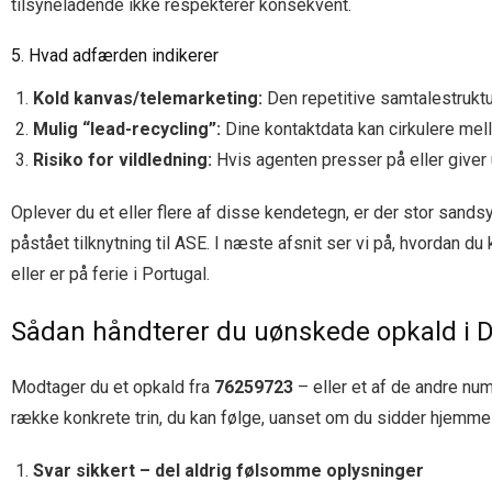
tilsyneladende ikke respekterer konsekvent.
5. Hvad adfærden indikerer
Kold kanvas/telemarketing:
Den repetitive samtalestruktu
Mulig “lead-recycling”:
Dine kontaktdata kan cirkulere mell
Risiko for vildledning:
Hvis agenten presser på eller giver u
Oplever du et eller flere af disse kendetegn, er der stor sands
påstået tilknytning til ASE. I næste afsnit ser vi på, hvordan
eller er på ferie i Portugal.
Sådan håndterer du uønskede opkald i D
Modtager du et opkald fra
76259723
– eller et af de andre nu
række konkrete trin, du kan følge, uanset om du sidder hjemme i
Svar sikkert – del aldrig følsomme oplysninger