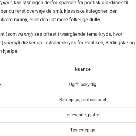
“pige”
, kan løsningen derfor spænde fra poetisk old-dansk til
bør du først overveje de små, klassiske kategorier: den
miliære
nanny
, eller den lidt mere folkelige
dulle
.
ant (som
nanny
) ses oftest i tværgående tema-kryds, hvor
 (
ungmø
) dukker op i søndagskryds fra Politiken, Berlingske og
en hjælpe:
Nuance
k
Ugift, uskyldig
Barnepige, professionel
Letlevende, pjattet
Tjenestepige