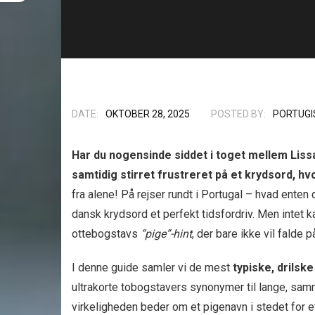
DATE:
OKTOBER 28, 2025
POSTED BY:
PORTUGI
Har du nogensinde siddet i toget mellem Lis
samtidig stirret frustreret på et krydsord, hv
fra alene! På rejser rundt i Portugal – hvad enten
dansk krydsord et perfekt tidsfordriv. Men intet
ottebogstavs
“pige”-hint
, der bare ikke vil falde p
I denne guide samler vi de mest
typiske, drils
ultrakorte tobogstavers synonymer til lange, samm
virkeligheden beder om et pigenavn i stedet for 