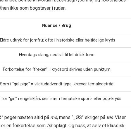
then ikke som bogstaver i ruden.
Nuance / Brug
ldre udtryk for jomfru; ofte i historiske eller højtidelige kryds
Hverdags-slang; neutral til let drilsk tone
Forkortelse for “frøken”; i krydsord skrives uden punktum
Som i “gal pige” = vild/udadvendt type; kræver temaledetråd
 for “girl” i engelsklån; ses især i tematiske sport- eller pop-kryds
_Ø” peger næsten altid på
mø
, mens “_ØS” skriger på
tøs
. Viser
 er en forkortelse som
frk
oplagt. Og husk, at selv et klassisk