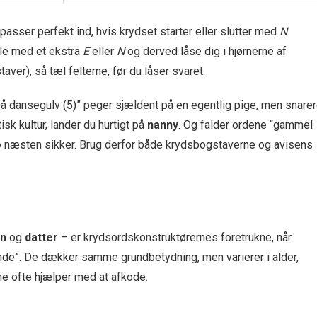
passer perfekt ind, hvis krydset starter eller slutter med
N
.
ille med et ekstra
E
eller
N
og derved låse dig i hjørnerne af
aver), så tæl felterne, før du låser svaret.
på dansegulv (5)” peger sjældent på en egentlig pige, men snare
isk kultur, lander du hurtigt på
nanny
. Og falder ordene “gammel
ø
næsten sikker. Brug derfor både krydsbogstaverne og avisens
en
og
datter
– er krydsordskonstruktørernes foretrukne, når
vinde”. De dækker samme grundbetydning, men varierer i alder,
rne ofte hjælper med at afkode.