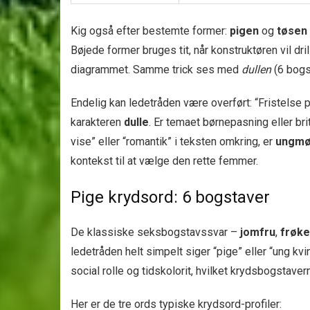
Kig også efter bestemte former:
pigen
og
tøsen
Bøjede former bruges tit, når konstruktøren vil dr
diagrammet. Samme trick ses med
dullen
(6 bogst
Endelig kan ledetråden være overført: “Fristelse 
karakteren
dulle
. Er temaet børnepasning eller brit
vise” eller “romantik” i teksten omkring, er
ungm
kontekst til at vælge den rette femmer.
Pige krydsord: 6 bogstaver
De klassiske seksbogstavssvar –
jomfru
,
frøk
ledetråden helt simpelt siger “pige” eller “ung k
social rolle og tidskolorit, hvilket krydsbogstave
Her er de tre ords typiske krydsord-profiler: