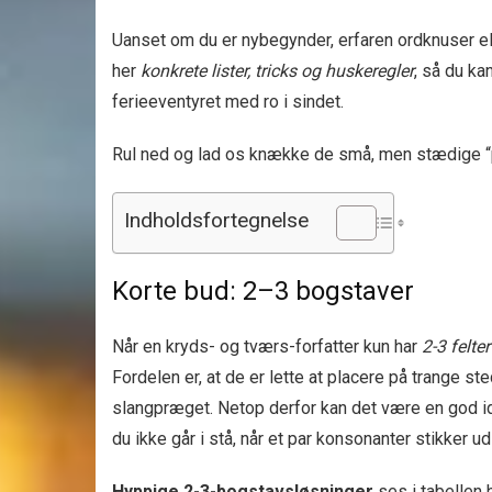
Uanset om du er nybegynder, erfaren ordknuser elle
her
konkrete lister, tricks og huskeregler
, så du ka
ferieeventyret med ro i sindet.
Rul ned og lad os knække de små, men stædige “p
Indholdsfortegnelse
Korte bud: 2–3 bogstaver
Når en kryds- og tværs-forfatter kun har
2-3 felter
Fordelen er, at de er lette at placere på trange st
slangpræget. Netop derfor kan det være en god 
du ikke går i stå, når et par konsonanter stikker u
Hyppige 2-3-bogstavsløsninger
ses i tabellen