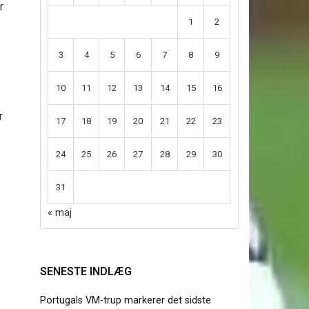
r
1
2
3
4
5
6
7
8
9
10
11
12
13
14
15
16
r
17
18
19
20
21
22
23
24
25
26
27
28
29
30
31
« maj
SENESTE INDLÆG
Portugals VM-trup markerer det sidste