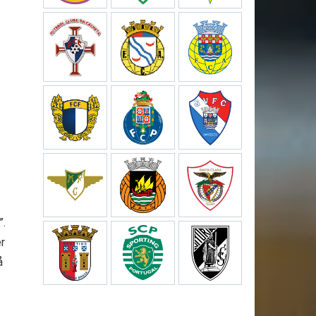
”.
er
å