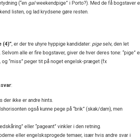
betydning (“en
gal
weekendpige” i Porto?). Med de få bogstaver e
end listen, og lad krydsene gøre resten.
e (4)”
, er der tre uhyre hyppige kandidater:
pige
selv, den let
. Selvom alle er fire bogstaver, giver de hver deres tone: “pige” e
t, og “miss” peger tit på noget engelsk-præget (fx
ssvar
:
 der ikke er andre hints.
dshorisonten også kunne pege på “brik” (skak/dam), men
hedskåring” eller “pageant” vinkler i den retning.
erne eller engelsksprogede temaer, især hvis andre svar i