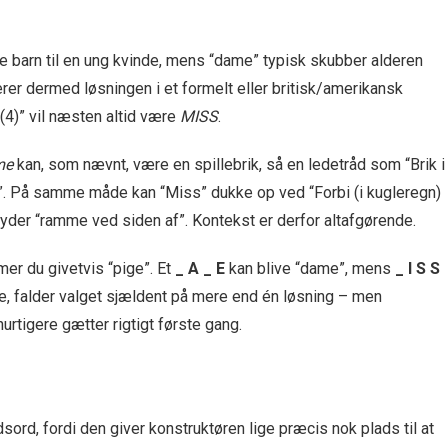
le barn til en ung kvinde, mens “dame” typisk skubber alderen
erer dermed løsningen i et formelt eller britisk/amerikansk
(4)” vil næsten altid være
MISS
.
me
kan, som nævnt, være en spillebrik, så en ledetråd som “Brik i
ge”. På samme måde kan “Miss” dukke op ved “Forbi (i kugleregn)
tyder “ramme ved siden af”. Kontekst er derfor altafgørende.
mer du givetvis “pige”. Et
_ A _ E
kan blive “dame”, mens
_ I S S
ge, falder valget sjældent på mere end én løs­ning – men
rtigere gætter rigtigt første gang.
rd, fordi den giver konstruktøren lige præcis nok plads til at