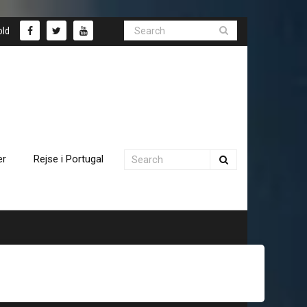
old
er
Rejse i Portugal
D