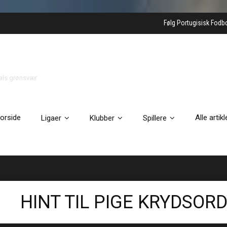
Følg Portugisisk Fodb
gals grønsvær
orside
Alle artikl
Ligaer
Klubber
Spillere
HINT TIL PIGE KRYDSOR