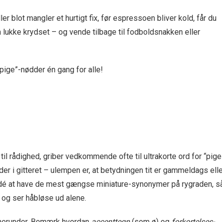
r blot mangler et hurtigt fix, før espressoen bliver kold, får du
n lukke krydset – og vende tilbage til fodboldsnakken eller
ige”-nødder én gang for alle!
til rådighed, griber vedkommende ofte til ultrakorte ord for “pige
eder i gitteret – ulempen er, at betydningen tit er gammeldags ell
idé at have de mest gængse miniature-synonymer på rygraden, s
d og ser håbløse ud alene.
 herunder. Bemærk hvordan
accenttegn
(som ø) og
forkortelses-