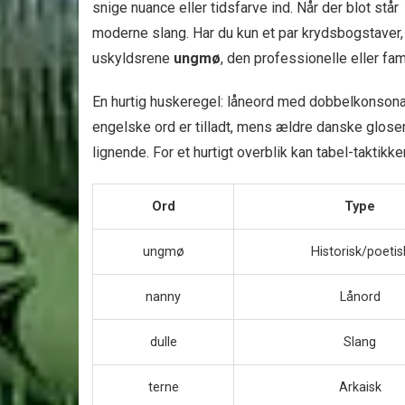
snige nuance eller tidsfarve ind. Når der blot står
moderne slang. Har du kun et par krydsbogstaver, 
uskyldsrene
ungmø
, den professionelle eller fa
En hurtig huskeregel: låneord med dobbelkonson
engelske ord er tilladt, mens ældre danske gloser
lignende. For et hurtigt overblik kan tabel-taktikk
Ord
Type
ungmø
Historisk/poetis
nanny
Lånord
dulle
Slang
terne
Arkaisk