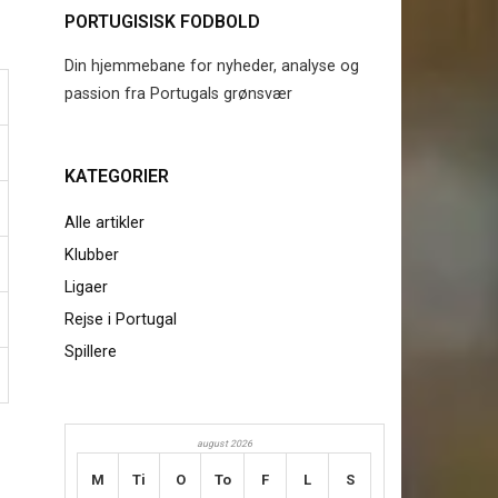
PORTUGISISK FODBOLD
Din hjemmebane for nyheder, analyse og
passion fra Portugals grønsvær
KATEGORIER
Alle artikler
Klubber
Ligaer
Rejse i Portugal
Spillere
august 2026
M
Ti
O
To
F
L
S