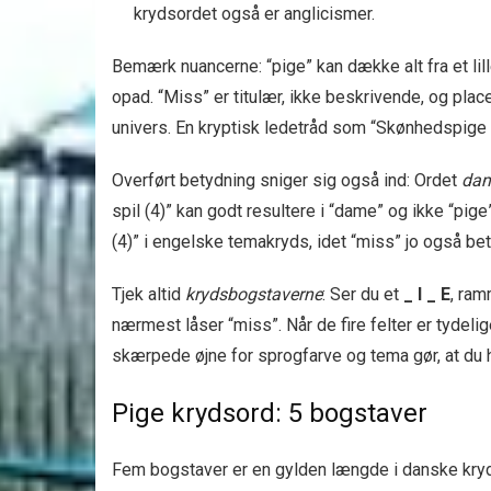
krydsordet også er anglicismer.
Bemærk nuancerne: “pige” kan dække alt fra et lil
opad. “Miss” er titulær, ikke beskrivende, og plac
univers. En kryptisk ledetråd som “Skønhedspige 
Overført betydning sniger sig også ind: Ordet
da
spil (4)” kan godt resultere i “dame” og ikke “pi
(4)” i engelske temakryds, idet “miss” jo også be
Tjek altid
krydsbogstaverne
: Ser du et
_ I _ E
, ram
nærmest låser “miss”. Når de fire felter er tydeli
skærpede øjne for sprogfarve og tema gør, at du hu
Pige krydsord: 5 bogstaver
Fem bogstaver er en gylden længde i danske krydso