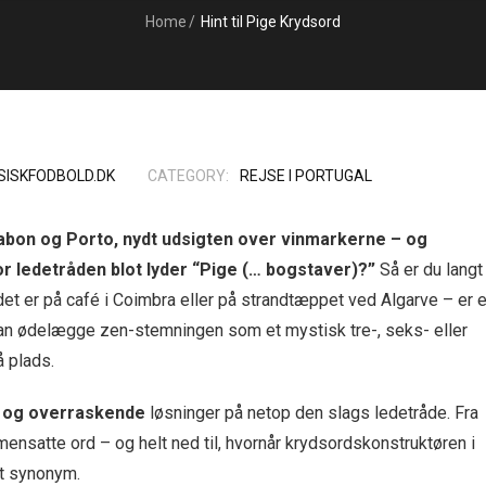
Home
/
Hint til Pige Krydsord
SISKFODBOLD.DK
CATEGORY:
REJSE I PORTUGAL
sabon og Porto, nydt udsigten over vinmarkerne – og
or ledetråden blot lyder “Pige (… bogstaver)?”
Så er du langt
 det er på café i Coimbra eller på strandtæppet ved Algarve – er e
 kan ødelægge zen-stemningen som et mystisk tre-, seks- eller
å plads.
ke og overraskende
løsninger på netop den slags ledetråde. Fra
ensatte ord – og helt ned til, hvornår krydsordskonstruktøren i
et synonym.