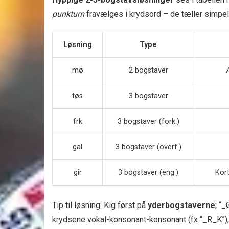
punktum
fravælges i krydsord – de tæller simpel
Løsning
Type
mø
2 bogstaver
Æ
tøs
3 bogstaver
frk
3 bogstaver (fork.)
gal
3 bogstaver (overf.)
gir
3 bogstaver (eng.)
Kort
Tip til løsning: Kig først på
yderbogstaverne
; “
krydsene vokal-konsonant-konsonant (fx “_R_K”),