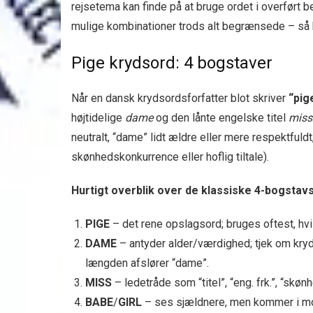
rejsetema kan finde på at bruge ordet i overført 
mulige kombinationer trods alt begrænsede – så k
Pige krydsord: 4 bogstaver
Når en dansk krydsordsforfatter blot skriver
“pig
højtidelige
dame
og den lånte engelske titel
miss
neutralt, “dame” lidt ældre eller mere respektfuld
skønhedskonkurrence eller hoflig tiltale).
Hurtigt overblik over de klassiske 4-bogstav
PIGE
– det rene opslagsord; bruges oftest, hvis
DAME
– antyder alder/værdighed; tjek om kry
længden afslører “dame”.
MISS
– ledetråde som “titel”, “eng. frk.”, “skøn
BABE
/
GIRL
– ses sjældnere, men kommer i mod