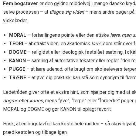
Fem bogstaver
er den gyldne middelvej i mange danske krydso
selve processen – at
tilegne sig viden
– mens andre peger på in
viskelæder.
MORAL
– fortællingens pointe eller den etiske
lære, man s
TEORI
– abstrakt viden; en akademisk
lære
, som står over f
DOGME
– religiøst eller ideologisk fastslået sætning, fx k
KANON
– samling af autoritative tekster eller regler, “den r
PUGGE
– at lære udenad; ofte brugt om skoleelevers terperi
TRÆNE
– at øve sig praktisk; kan stå som synonym til “l
Ledetråden giver ofte et ekstra hint, som hjælper dig med at 
dogme
eller
kanon
, mens “øve”, “terpe” eller “forbedre” peger
MORAL og DOGME og gør KANON til oplagt favorit.
Husk, at én bogstavfejl kan koste hele runden – så skriv blyant,
prædikestolen og tilbage igen.