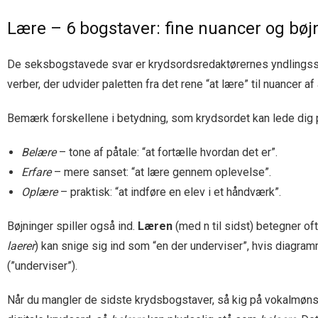
Lære – 6 bogstaver: fine nuancer og bøj
De seksbogstavede svar er krydsordsredaktørernes yndlings
verber, der udvider paletten fra det rene “at lære” til nuancer 
Bemærk forskellene i betydning, som krydsordet kan lede dig p
Belære
– tone af påtale: “at fortælle hvordan det er”.
Erfare
– mere sanset: “at lære gennem oplevelse”.
Oplære
– praktisk: “at indføre en elev i et håndværk”.
Bøjninger spiller også ind.
Læren
(med n til sidst) betegner of
laerer
) kan snige sig ind som “en der underviser”, hvis diagra
(”underviser”).
Når du mangler de sidste krydsbogstaver, så kig på vokalmøn