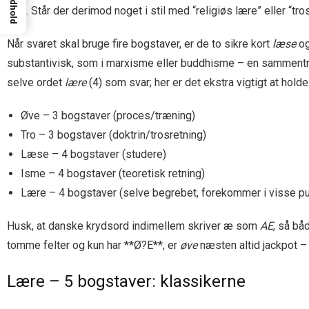
Indhold
sig”. Står der derimod noget i stil med “religiøs lære” eller “
Når svaret skal bruge fire bogstaver, er de to sikre kort
læse
o
substantivisk, som i marxisme eller buddhisme – en sammentr
selve ordet
lære
(4) som svar; her er det ekstra vigtigt at hol
Øve – 3 bogstaver (proces/træning)
Tro – 3 bogstaver (doktrin/trosretning)
Læse – 4 bogstaver (studere)
Isme – 4 bogstaver (teoretisk retning)
Lære – 4 bogstaver (selve begrebet, forekommer i visse pu
Husk, at danske krydsord indimellem skriver æ som
AE
, så b
tomme felter og kun har **Ø?E**, er
øve
næsten altid jackpot – 
Lære – 5 bogstaver: klassikerne