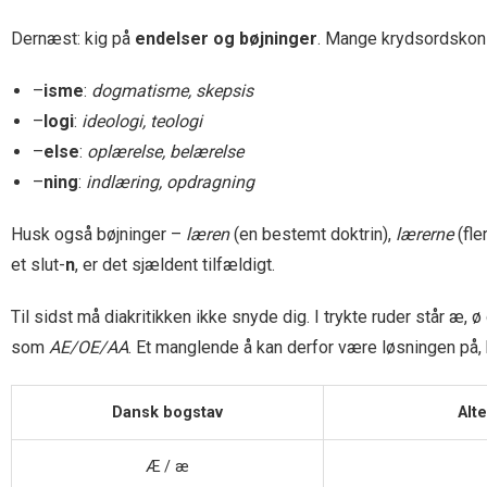
Dernæst: kig på
endelser og bøjninger
. Mange krydsordskonst
–
isme
:
dogmatisme, skepsis
–
logi
:
ideologi, teologi
–
else
:
oplærelse, belærelse
–
ning
:
indlæring, opdragning
Husk også bøjninger –
læren
(en bestemt doktrin),
lærerne
(fle
et slut-
n
, er det sjældent tilfældigt.
Til sidst må diakritikken ikke snyde dig. I trykte ruder står æ
som
AE/OE/AA
. Et manglende å kan derfor være løsningen på,
Dansk bogstav
Alt
Æ / æ