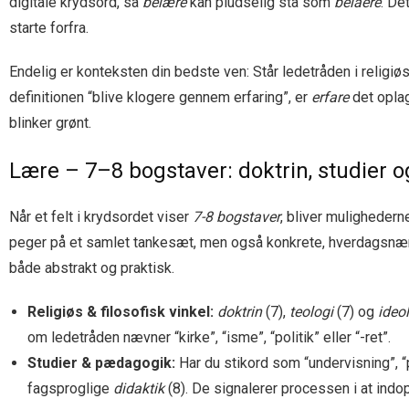
digitale krydsord, så
belære
kan pludselig stå som
belaere
. De
starte forfra.
Endelig er konteksten din bedste ven: Står ledetråden i religi
definitionen “blive klogere gennem erfaring”, er
erfare
det oplag
blinker grønt.
Lære – 7–8 bogstaver: doktrin, studier
Når et felt i krydsordet viser
7-8 bogstaver
, bliver mulighedern
peger på et samlet tankesæt, men også konkrete, hverdagsn
både abstrakt og praktisk.
Religiøs & filosofisk vinkel:
doktrin
(7),
teologi
(7) og
ideo
om ledetråden nævner “kirke”, “isme”, “politik” eller “-ret”.
Studier & pædagogik:
Har du stikord som “undervisning”, 
fagsproglige
didaktik
(8). De signalerer processen i at indop