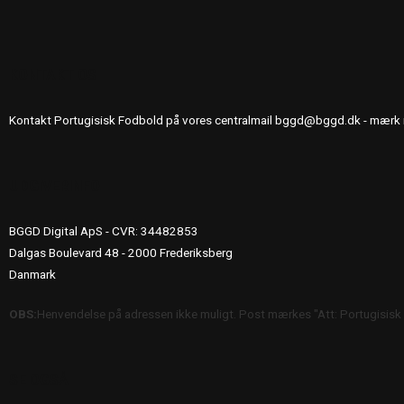
KONTAKT OS
Kontakt Portugisisk Fodbold på vores centralmail
bggd@bggd.dk
- mærk 
UDGIVERINFO
BGGD Digital ApS - CVR: 34482853
Dalgas Boulevard 48 - 2000 Frederiksberg
Danmark
OBS:
Henvendelse på adressen ikke muligt. Post mærkes "Att: Portugisisk
SE OGSÅ