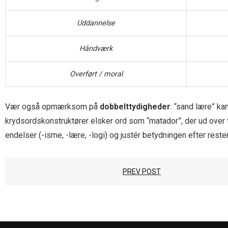
Uddannelse
Håndværk
Overført / moral
Vær også opmærksom på
dobbelttydigheder
: “sand lære” k
krydsordskonstruktører elsker ord som “matador”, der ud over 
endelser (-isme, -lære, -logi) og justér betydningen efter reste
PREV POST