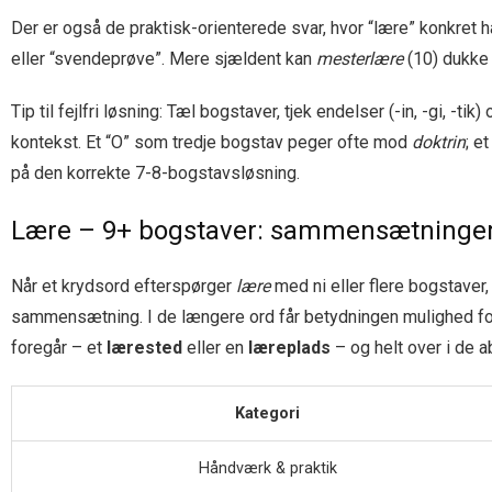
Der er også de praktisk-orienterede svar, hvor “lære” konkret
eller “svendeprøve”. Mere sjældent kan
mesterlære
(10) dukke 
Tip til fejlfri løsning: Tæl bogstaver, tjek endelser (-in, -gi,
kontekst. Et “O” som tredje bogstav peger ofte mod
doktrin
; e
på den korrekte 7-8-bogstavsløsning.
Lære – 9+ bogstaver: sammensætninger
Når et krydsord efterspørger
lære
med ni eller flere bogstaver,
sammensætning. I de længere ord får betydningen mulighed for
foregår – et
lærested
eller en
læreplads
– og helt over i de
Kategori
Håndværk & praktik