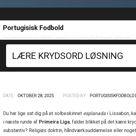
Portugisisk Fodbold
Din hjemmebane for nyheder, analyse og passion fra Portugals grønsvær
LÆRE KRYDSORD LØSNING
DATE:
OKTOBER 28, 2025
POSTED BY:
PORTUGISISKFODBOLD.
Du har lige sat dig på et solbeskinnet
esplanada
i Lissabon, k
i næste runde af
Primeira Liga
, falder blikket på det kære kry
substantiv? Religiøs doktrin, håndværks­uddannelse eller noget 