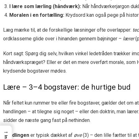
I lære som lærling (håndværk):
Når håndværkerjargon duk
Moralen i en fortælling:
Krydsord kan også pege på histori
Læg mærke til, at de forskellige læsninger ofte overlapper:
teo
ordklasserne glide over i hinanden gennem bøjninger –
lærer
(p
Kort sagt: Spørg dig selv, hvilken vinkel ledetråden trækker imo
håndværkspræget? Eller er det en mere overført morale, som H.C
krydsende bogstaver mødes.
Lære – 3–4 bogstaver: de hurtige bud
Når feltet kun rummer tre eller fire bogstaver, gælder det om 
handlingen – at tilegne sig noget – eller den doktrin, man lær
sidder de næste gang fast på nethinden.
→
Handlingen
er typisk dækket af
øve
(3) – den lille fætter til a