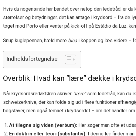
Hvis du nogensinde har bandet over netop den ledetråd, er du 
størrelser og betydninger, det kan antage i krydsord – fra de 
toget mod Porto eller venter på kick-off på Estádio da Luz, kan
Snup kuglepennen, hæld mere
bica
i koppen og læs videre – for 
Indholdsfortegnelse
Overblik: Hvad kan “lære” dække i kryds
Når krydsordsredaktøren skriver
“lære”
som ledetråd, kan du ik
schweizerknive, der kan folde sig ud i flere funktioner afhængig
bogstaver, men også temaet i krydsordet – om det handler om s
At tilegne sig viden (verbum):
Her søger man ofte et ud
En doktrin eller teori (substantiv):
I denne lejr finder ma