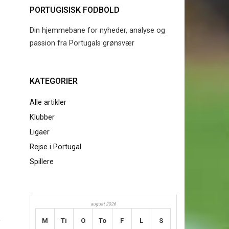
PORTUGISISK FODBOLD
Din hjemmebane for nyheder, analyse og
passion fra Portugals grønsvær
KATEGORIER
Alle artikler
Klubber
Ligaer
Rejse i Portugal
Spillere
august 2026
e
M
Ti
O
To
F
L
S