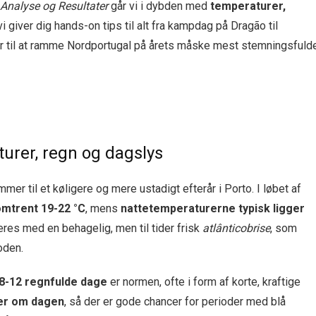
 Analyse og Resultater
går vi i dybden med
temperaturer,
vi giver dig hands-on tips til alt fra kampdag på Dragão til
r til at ramme Nordportugal på årets måske mest stemningsfuld
turer, regn og dagslys
r til et køligere og mere ustadigt efterår i Porto. I løbet af
mtrent 19-22 °C
, mens
nattetemperaturerne typisk ligger
res med en behagelig, men til tider frisk
atlânticobrise
, som
oden.
8-12 regnfulde dage
er normen, ofte i form af korte, kraftige
mer om dagen
, så der er gode chancer for perioder med blå