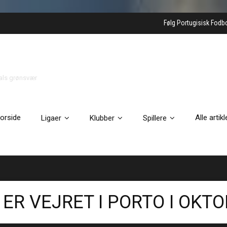
Følg Portugisisk Fodb
gals grønsvær
orside
Alle artikl
Ligaer
Klubber
Spillere
ER VEJRET I PORTO I OKT