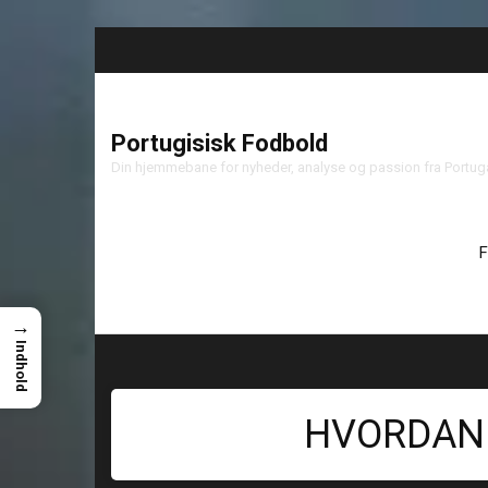
Portugisisk Fodbold
Din hjemmebane for nyheder, analyse og passion fra Portu
F
→
Indhold
HVORDAN 