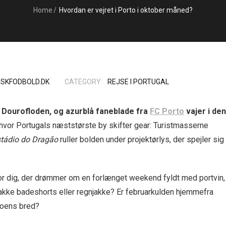
Home
/
Hvordan er vejret i Porto i oktober måned?
ISKFODBOLD.DK
CATEGORY:
REJSE I PORTUGAL
r Dourofloden, og azurblå faneblade fra
FC Porto
vajer i den
vor Portugals næststørste by skifter gear: Turistmasserne
tádio do Dragão
ruller bolden under projektørlys, der spejler sig 
or dig, der drømmer om en forlænget weekend fyldt med portvin,
kke badeshorts eller regnjakke? Er februarkulden hjemmefra
uroens bred?