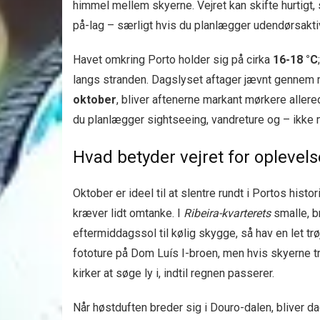
himmel mellem skyerne. Vejret kan skifte hurtigt,
på-lag – særligt hvis du planlægger udendørsaktiv
Havet omkring Porto holder sig på cirka
16-18 °C
langs stranden. Dagslyset aftager jævnt gennem
oktober
, bliver aftenerne markant mørkere allered
du planlægger sightseeing, vandreture og – ikke
Hvad betyder vejret for oplevels
Oktober er ideel til at slentre rundt i Portos his
kræver lidt omtanke. I
Ribeira-kvarterets
smalle, b
eftermiddagssol til kølig skygge, så hav en let trøj
fototure på Dom Luís I-broen, men hvis skyerne 
kirker at søge ly i, indtil regnen passerer.
Når høstduften breder sig i Douro-dalen, bliver d