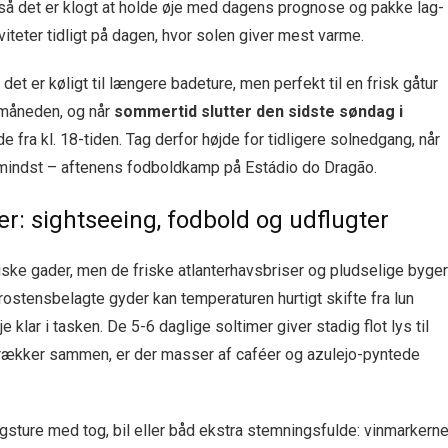
 så det er klogt at holde øje med dagens prognose og pakke lag-
iteter tidligt på dagen, hvor solen giver mest varme.
; det er køligt til længere badeture, men perfekt til en frisk gåtur
 måneden, og når
sommertid slutter den sidste søndag i
e fra kl. 18-tiden. Tag derfor højde for tidligere solnedgang, når
 mindst – aftenens fodboldkamp på Estádio do Dragão.
er: sightseeing, fodbold og udflugter
toriske gader, men de friske atlanterhavsbriser og pludselige byger
rostensbelagte gyder kan temperaturen hurtigt skifte fra lun
e klar i tasken. De 5-6 daglige soltimer giver stadig flot lys til
trækker sammen, er der masser af caféer og azulejo-pyntede
agsture med tog, bil eller båd ekstra stemningsfulde: vinmarkern