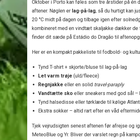
Oktober i Porto kan føles som tre årstider på én 
aftener. Nøglen er
lag-på-lag
, så du hurtigt kan j
20 °C midt på dagen og tilbage igen efter solnedga
kombineret med en vindtæt skaljakke dækker de fl
finder dit sæde på Estádio do Dragão til aftenopg
Her er en kompakt pakkeliste til fodbold- og kultu
Tynd T-shirt + skjorte/bluse til lag-på-lag
Let varm trøje
(uld/fleece)
Regnjakke
eller en solid
travel-paraply
Vandtætte sko
eller sneakers med god sål – b
Tynd halsedisse eller tørklæde til kølige Atlan
Ekstra sokker – altid rart efter en våd eftermi
Tjek vejrudsigten senest aftenen før afrejse og 
MeteoBlue og Yr. Bliver der varslet regn på kamp