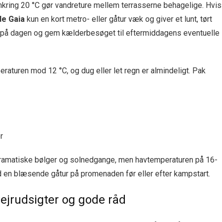
mkring 20 °C gør vandreture mellem terrasserne behagelige. Hvis
de Gaia
kun en kort metro- eller gåtur væk og giver et lunt, tørt
gt på dagen og gem kælderbesøget til eftermiddagens eventuelle
raturen mod 12 °C, og dug eller let regn er almindeligt. Pak
r
dramatiske bølger og solnedgange, men havtemperaturen på 16-
 en blæsende gåtur på promenaden før eller efter kampstart.
vejrudsigter og gode råd