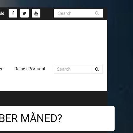
old
er
Rejse i Portugal
OBER MÅNED?