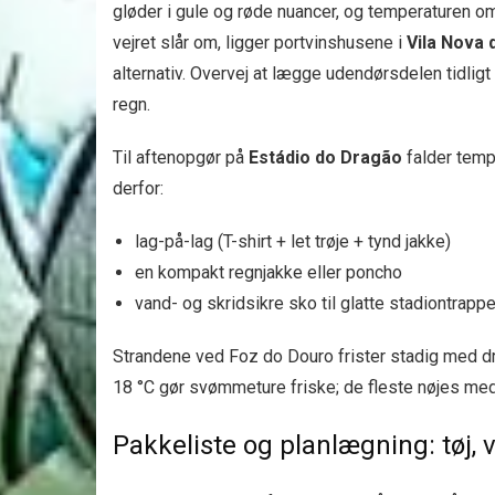
gløder i gule og røde nuancer, og temperaturen o
vejret slår om, ligger portvinshusene i
Vila Nova 
alternativ. Overvej at lægge udendørsdelen tidli
regn.
Til aftenopgør på
Estádio do Dragão
falder tempe
derfor:
lag-på-lag (T-shirt + let trøje + tynd jakke)
en kompakt regnjakke eller poncho
vand- og skridsikre sko til glatte stadiontrappe
Strandene ved Foz do Douro frister stadig med 
18 °C gør svømmeture friske; de fleste nøjes med
Pakkeliste og planlægning: tøj, 