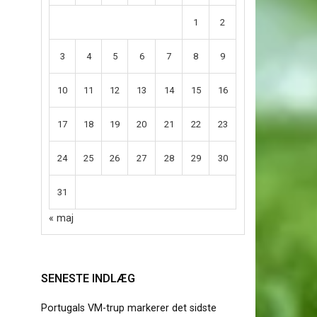
1
2
3
4
5
6
7
8
9
10
11
12
13
14
15
16
17
18
19
20
21
22
23
24
25
26
27
28
29
30
31
« maj
SENESTE INDLÆG
Portugals VM-trup markerer det sidste