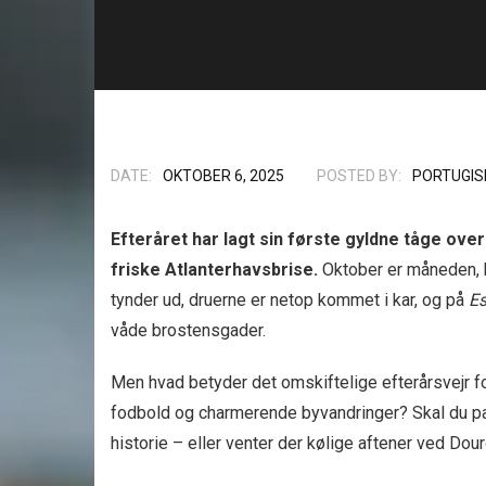
DATE:
OKTOBER 6, 2025
POSTED BY:
PORTUGIS
Efteråret har lagt sin første gyldne tåge ove
friske Atlanterhavsbrise.
Oktober er måneden, h
tynder ud, druerne er netop kommet i kar, og på
Es
våde brostensgader.
Men hvad betyder det omskiftelige efterårsvejr f
fodbold og charmerende byvandringer? Skal du pa
historie – eller venter der kølige aftener ved Do