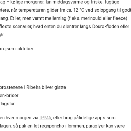
dag – kølige morgener, lun middagsvarme og friske, fugtige
ustere, når temperaturen glider fra ca. 12 °C ved solopgang til god
ng. Et let, men varmt mellemlag (f.eks. merinould eller fleece)
este scenarier, hvad enten du slentrer langs Douro-floden eller
ør.
rrejsen i oktober:
rostenene i Ribeira bliver glatte
ten-briser
ddagstur
igen hver morgen via
IPMA
, eller brug pålidelige apps som
dagen, så pak en let regnponcho i lommen; paraplyer kan være