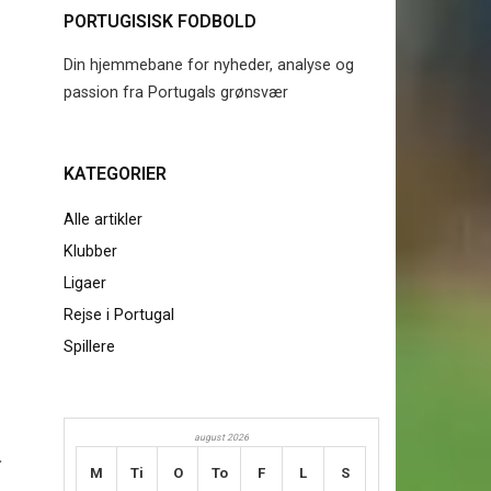
PORTUGISISK FODBOLD
Din hjemmebane for nyheder, analyse og
passion fra Portugals grønsvær
KATEGORIER
Alle artikler
Klubber
Ligaer
Rejse i Portugal
Spillere
august 2026
M
Ti
O
To
F
L
S