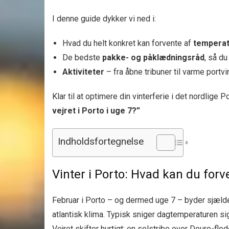
I denne guide dykker vi ned i:
Hvad du helt konkret kan forvente af
temperat
De bedste
pakke- og påklædningsråd
, så du
Aktiviteter
– fra åbne tribuner til varme portv
Klar til at optimere din vinterferie i det nordlige
vejret i Porto i uge 7?”
Indholdsfortegnelse
Vinter i Porto: Hvad kan du forv
Februar i Porto – og dermed uge 7 – byder sjælden
atlantisk klima. Typisk sniger dagtemperaturen s
Vejret skifter hurtigt: en solstribe over Douro-flod