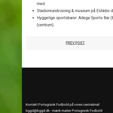
med.
Stadion­rundvisning & museum på Estádio d
Hyggelige sportsbarer: Adega Sports Bar (B
(centrum).
PREV POST
KONTAKT OS
Kontakt Portugisisk Fodbold på vores centralmail
bggd@bggd.dk
- mærk mailen Portugisisk Fodbold