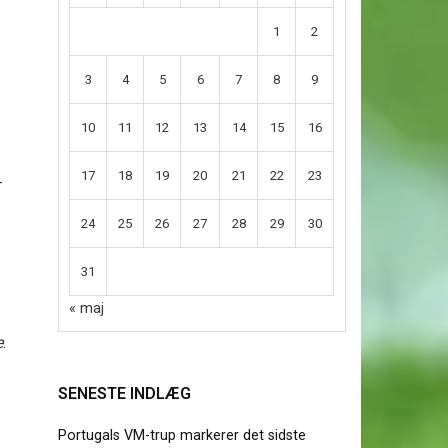
1
2
3
4
5
6
7
8
9
10
11
12
13
14
15
16
17
18
19
20
21
22
23
–
24
25
26
27
28
29
30
31
« maj
.
e
.
SENESTE INDLÆG
Portugals VM-trup markerer det sidste