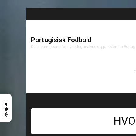
Portugisisk Fodbold
Din hjemmebane for nyheder, analyse og passion fra Portu
F
→
Indhold
HVO