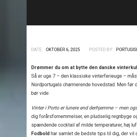
DATE:
OKTOBER 6, 2025
POSTED BY:
PORTUGIS
Drømmer du om at bytte den danske vinterkuld
Så er uge 7 – den klassiske vinterferieuge – måsk
Nordportugals charmerende hovedstad. Men før du 
bør vide:
Vinter i Porto er lunere end derhjemme – men ogs
dig forårsfornemmelser, en pludselig regnbyge og
spændende cocktail af milde temperaturer, høj luftf
Fodbold
har samlet de bedste tips til dig, der v