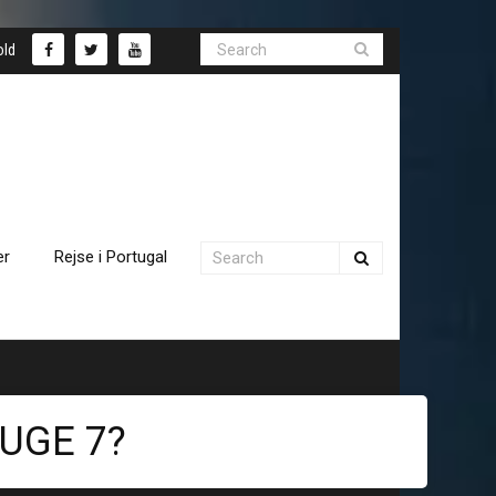
old
er
Rejse i Portugal
 UGE 7?