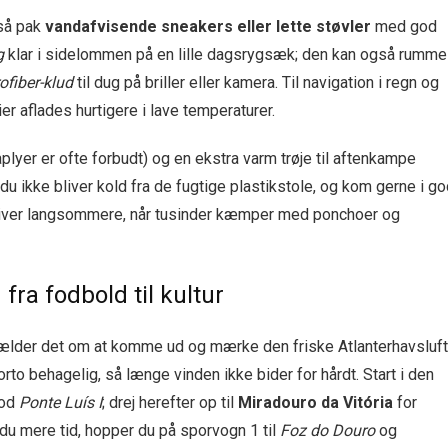
 så pak
vandafvisende sneakers eller lette støvler
med god
g
klar i sidelommen på en lille dagsrygsæk; den kan også rumme
ofiber-klud
til dug på briller eller kamera. Til navigation i regn og
ier aflades hurtigere i lave temperaturer.
plyer er ofte forbudt) og en ekstra varm trøje til aftenkampe
 du ikke bliver kold fra de fugtige plastikstole, og kom gerne i g
k bliver langsommere, når tusinder kæmper med ponchoer og
 fra fodbold til kultur
gælder det om at komme ud og mærke den friske Atlanterhavs­luft
o behagelig, så længe vinden ikke bider for hårdt. Start i den
mod
Ponte Luís I
; drej herefter op til
Miradouro da Vitória
for
 du mere tid, hopper du på sporvogn 1 til
Foz do Douro
og