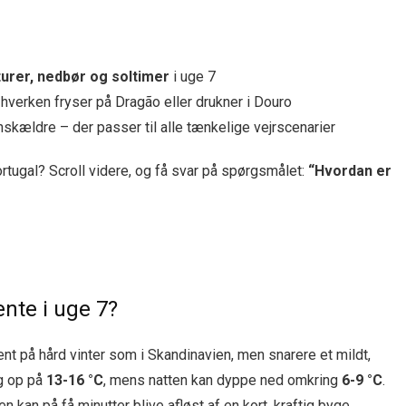
urer, nedbør og soltimer
i uge 7
 hverken fryser på Dragão eller drukner i Douro
inskældre – der passer til alle tænkelige vejrscenarier
 Portugal? Scroll videre, og få svar på spørgsmålet:
“Hvordan er
ente i uge 7?
t på hård vinter som i Skandinavien, men snarere et mildt,
ig op på
13-16 °C
, mens natten kan dyppe ned omkring
6-9 °C
.
en kan på få minutter blive afløst af en kort, kraftig byge,