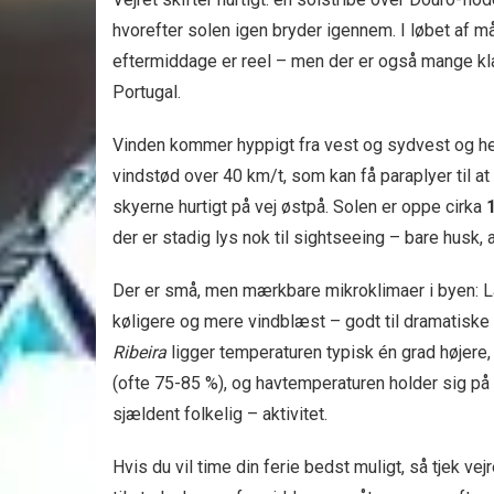
hvorefter solen igen bryder igennem. I løbet af 
eftermiddage er reel – men der er også mange klar
Portugal.
Vinden kommer hyppigt fra vest og sydvest og hen
vindstød over 40 km/t, som kan få paraplyer til at
skyerne hurtigt på vej østpå. Solen er oppe cirka
der er stadig lys nok til sightseeing – bare husk
Der er små, men mærkbare mikroklimaer i byen: 
køligere og mere vindblæst – godt til dramatiske
Ribeira
ligger temperaturen typisk én grad højere, 
(ofte 75-85 %), og havtemperaturen holder sig 
sjældent folkelig – aktivitet.
Hvis du vil time din ferie bedst muligt, så tjek vej