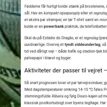
Fødderne får hurtigt kolde stænk på brostenene,
sål. Hav en
kompakt rejseparaply
eller et
regnsla
et ekstra par strømper, en tør T-shirt samt en
micr
kulde er en
powerbank
praktisk, da telefonbatter
Skal du på Estádio do Dragão, er et
regnslag
(para
uundværlige. Overvej et
tyndt siddeunderlag
, så
tid ved dårligt vejr – både trafik og stadion-tje
pølsepapir i blæst og byger.
Aktiviteter der passer til vejret –
Så snart prognosen lover et par tørvejrsvinduer, 
Med dags­temperaturer omkring 14-15 °C føles Port
stemningsfulde
Ribeira
og følg Douro-kajen ud 
klassisk postkort­udsigt over byens tegl­tage. Har