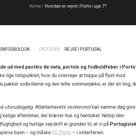
Home
/
Hvordan er vejret i Porto i uge 7?
ISKFODBOLD.DK
CATEGORY:
REJSE I PORTUGAL
e ud med pastéis de nata, portvin og fodboldfeber i Porto
e lige tidspunktet, hvor du overvejer at hoppe på flyet mod
pakker solbrillerne og den lette sommerjakke, er der én ting, d
å uforudsigelig.
Atlanterhavets vestenvind kan samme dag give
 kølige aftentimer, der kræver hue og handsker. Netop den
ugtighed og hurtige vejrskift er grunden til, at vi på
Portugisis
il opleve byen – og måske
FC Porto
– i vinterferien.