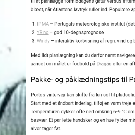
til at planlægge formiddagens gåtur versus efterm
blæst, når Atlantens lavtryk ruller ind. Populære a
IPMA
– Portugals meteorologiske institut (det
YR.no
– god 10-døgnsprognose
Windy
– interaktiv kortvisning af regn, vind og 
Med lidt planlægning kan du derfor nemt naviger
uanset om målet er fodbold på Dragão eller en af
Pakke- og påklædningstips til Po
Portos vintervejr kan skifte fra lun sol til pludsel
Start med et åndbart inderlag, tilføj en varm trøje
Temperaturen dykker ofte ned omkring 6-9 °C om a
besvær. Et par lette handsker og en hue fylder min
alvor tager fat.