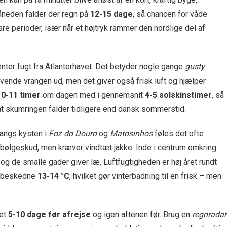
måneden falder der regn på
12-15 dage
, så chancen for våde
e perioder, især når et højtryk rammer den nordlige del af
ter fugt fra Atlanterhavet. Det betyder nogle gange
gusty
 vende vrangen ud, men det giver også frisk luft og hjælper
10-11 timer
om dagen med i gennemsnit
4-5 solskinstimer
, så
, at skumringen falder tidligere end dansk sommerstid.
Langs kysten i
Foz do Douro
og
Matosinhos
føles det ofte
 bølgeskud, men kræver vindtæt jakke. Inde i centrum omkring
og de smalle gader giver læ. Luftfugtigheden er høj året rundt
på beskedne
13-14 °C
, hvilket gør vinterbadning til en frisk – men
ret
5-10 dage før afrejse
og igen aftenen før. Brug en
regnradar