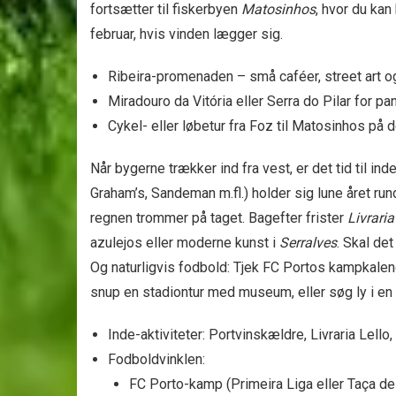
fortsætter til fisker­byen
Matosinhos
, hvor du ka
februar, hvis vinden lægger sig.
Ribeira-promenaden – små caféer, street art o
Miradouro da Vitória eller Serra do Pilar for 
Cykel- eller løbetur fra Foz til Matosinhos på 
Når bygerne trækker ind fra vest, er det tid til i
Graham’s, Sandeman m.fl.) holder sig lune året r
regnen trommer på taget. Bagefter frister
Livraria
azulejos eller moderne kunst i
Serralves
. Skal det
Og naturligvis fodbold: Tjek FC Portos kamp­kalen
snup en stadion­tur med museum, eller søg ly i 
Inde-aktiviteter: Portvinskældre, Livraria Lello
Fodbold­vinklen:
FC Porto-kamp (Primeira Liga eller Taça de