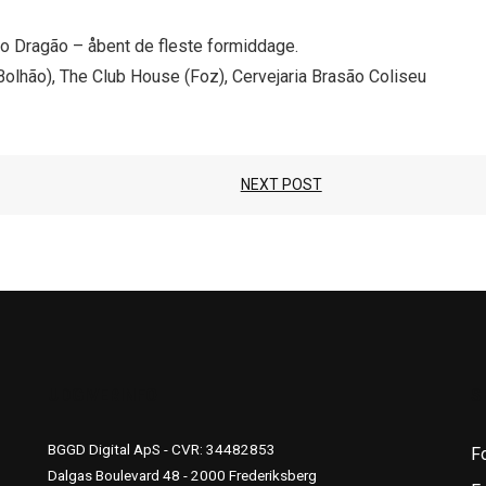
o Dragão – åbent de fleste formiddage.
olhão), The Club House (Foz), Cervejaria Brasão Coliseu
NEXT POST
UDGIVERINFO
S
BGGD Digital ApS - CVR: 34482853
F
Dalgas Boulevard 48 - 2000 Frederiksberg