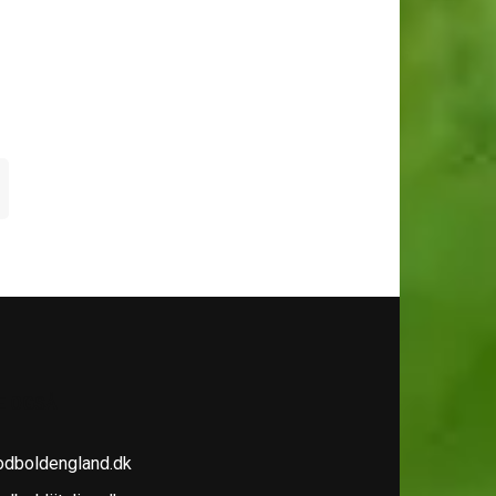
E OGSÅ
odboldengland.dk