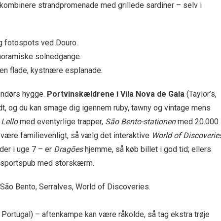
n kombinere strand­promenade med grillede sardiner – selv i
g fotospots ved Douro.
panoramiske solnedgange.
den flade, kystnære esplanade.
ndendørs hygge.
Portvinskældrene i Vila Nova de Gaia
(Taylor’s,
undt, og du kan smage dig igennem ruby, tawny og vintage mens
 Lello
med eventyrlige trapper,
São Bento-stationen
med 20.000
 være familie­venligt, så vælg det interaktive
World of Discoverie
der i uge 7 – er
Dragões
hjemme, så køb billet i god tid; ellers
en sportspub med storskærm.
, São Bento, Serralves, World of Discoveries.
 Portugal) – aftenkampe kan være råkolde, så tag ekstra trøje