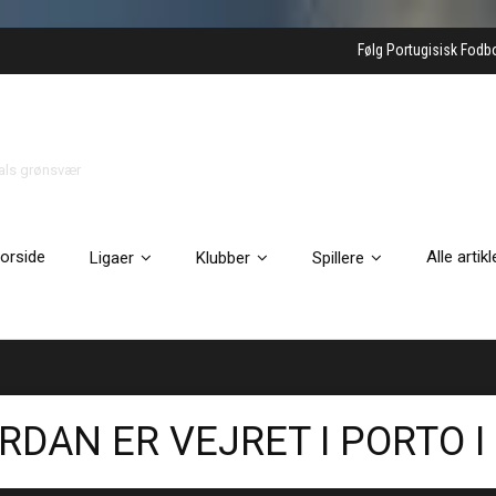
Følg Portugisisk Fodb
gals grønsvær
orside
Alle artikl
Ligaer
Klubber
Spillere
RDAN ER VEJRET I PORTO I