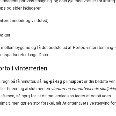
iddagens portvins­smagning, og hold øje med varsler for kraftig
pps og sider inkluderer:
aljeret nedbør og vindstød)
bølger
e mellem bygerne og få det bedste ud af Portos vinterstemning 
tenspadseretur langs Douro.
rto i vinterferien
ig regn på få minutter, så
lag-på-lag princippet
er din bedste ven
 eller fleece og afslut med en
vindtæt og vandafvisende skaljakk
ftenen, så sørg for, at dit mellemlag kan tages af og på uden
imalt, men gør en stor forskel, når Atlanterhavets vestenvind for