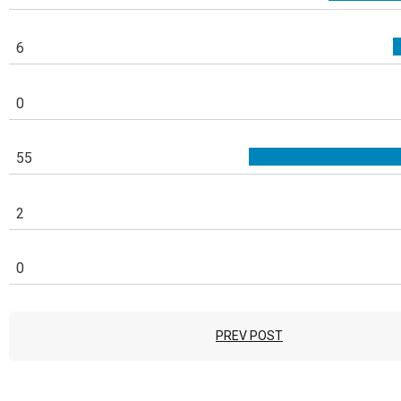
6
0
55
2
0
PREV POST