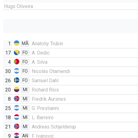
Hugo Oliveira
1
Anatoliy Trubin
MÅ
17
A. Dedic
FO
4
A. Silva
FO
30
Nicolás Otamendi
FO
26
Samuel Dahl
FO
20
Richard Ríos
MI
8
Fredrik Aursnes
MI
25
G. Prestianni
MI
18
L. Barreiro
MI
21
Andreas Schjelderup
MI
9
F. Ivanovic
AN