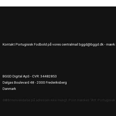
KONTAKT OS
Kontakt Portugisisk Fodbold på vores centralmail
bggd@bggd.dk
- mærk 
UDGIVERINFO
BGGD Digital ApS - CVR: 34482853
Dalgas Boulevard 48 - 2000 Frederiksberg
Danmark
OBS:
Henvendelse på adressen ikke muligt. Post mærkes "Att: Portugisisk