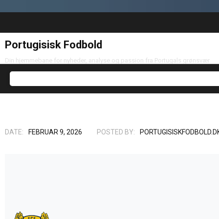
Portugisisk Fodbold
Din hjemmebane for nyheder, analyse og passion fra Portugals grønsvær
DATE:
FEBRUAR 9, 2026
POSTED BY:
PORTUGISISKFODBOLD.D