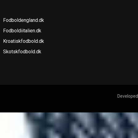
SE OGSÅ
Fodboldengland.dk
Fodboldiitalien.dk
Kroatiskfodbold.dk
Skotskfodbold.dk
Developed