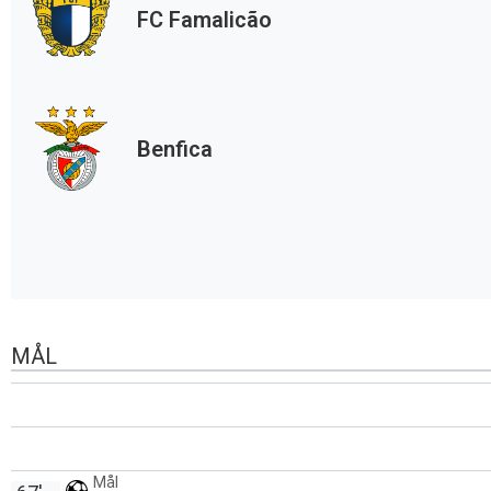
FC Famalicão
Benfica
MÅL
Mål