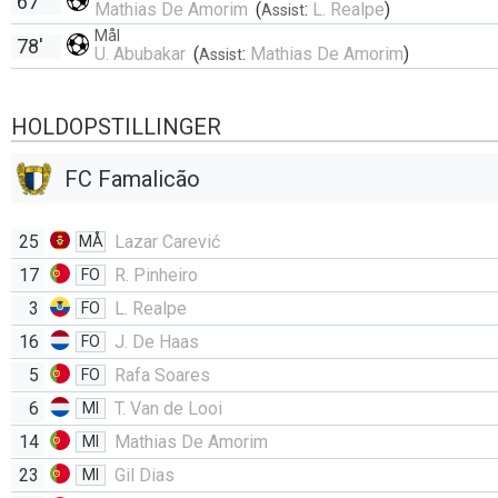
67'
Mathias De Amorim
(
:
L. Realpe
)
Assist
Mål
78'
U. Abubakar
(
:
Mathias De Amorim
)
Assist
HOLDOPSTILLINGER
FC Famalicão
25
Lazar Carević
MÅ
17
R. Pinheiro
FO
3
L. Realpe
FO
16
J. De Haas
FO
5
Rafa Soares
FO
6
T. Van de Looi
MI
14
Mathias De Amorim
MI
23
Gil Dias
MI