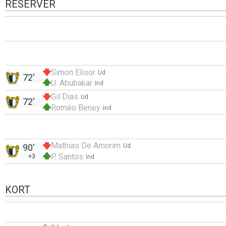
RESERVER
Simon Elisor
Ud
72'
U. Abubakar
Ind
Gil Dias
Ud
72'
Roméo Beney
Ind
Mathias De Amorim
90'
Ud
P. Santos
+3
Ind
KORT