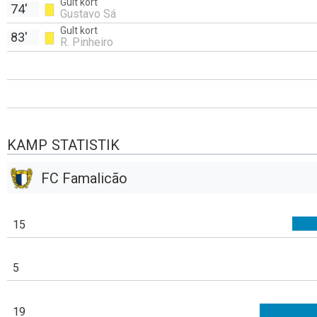
Gult kort
74'
Gustavo Sá
Gult kort
83'
R. Pinheiro
KAMP STATISTIK
FC Famalicão
15
5
19