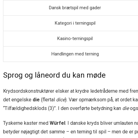
Dansk brætspil med gader
Kategori i terningspil
Kasino-terningspil
Handlingen med terning
Sprog og låneord du kan møde
Krydsordskonstruktører elsker at krydre ledetråderne med fremme
det engelske
die
(flertal
dice
). Vær opmærksom på, at ordet ka
“Tilfældigheds­klods (3)”. I den overførte betydning kan
die
også
Tyskerne kaster med
Würfel
. I danske kryds bliver umlauten 
betyder nøjagtigt det samme – en terning til spil – men de er pr