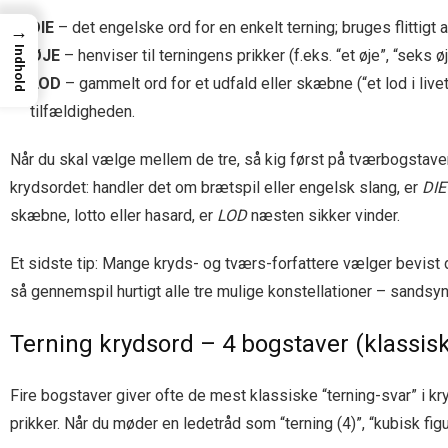
DIE
– det engelske ord for en enkelt terning; bruges flittig
→
Indhold
ØJE
– henviser til terningens prikker (f.eks. “et øje”, “seks 
LOD
– gammelt ord for et udfald eller skæbne (“et lod i livet
tilfældigheden.
Når du skal vælge mellem de tre, så kig først på tværbogstave
krydsordet: handler det om brætspil eller engelsk slang, er
DIE
skæbne, lotto eller hasard, er
LOD
næsten sikker vinder.
Et sidste tip: Mange kryds- og tværs-forfattere vælger bevist d
så gennemspil hurtigt alle tre mulige konstellationer – sandsyn
Terning krydsord – 4 bogstaver (klassisk
Fire bogstaver giver ofte de mest klassiske “terning-svar” i k
prikker. Når du møder en ledetråd som “terning (4)”, “kubisk figur