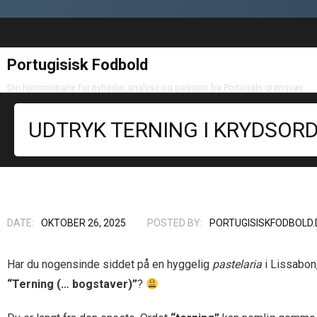
Portugisisk Fodbold
Din hjemmebane for nyheder, analyse og passion fra Portugals grønsvær
UDTRYK TERNING I KRYDSOR
DATE:
OKTOBER 26, 2025
POSTED BY:
PORTUGISISKFODBOLD.
Har du nogensinde siddet på en hyggelig
pastelaria
i Lissabon,
“Terning (… bogstaver)”
?