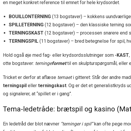
en meget konkret reference til emnet for hele krydsordet.
BOUILLONTERNING
(13 bogstaver) – kokkens uundværlige
SPILLETERNING
(12 bogstaver) – den klassiske terning som
TERNINGSKAST
(12 bogstaver) – processen snarere end selv
TERNINGSPIL
(11 bogstaver) – bred betegnelse for spil, hv
Hold også øje med fag- eller krydsordsslutninger som
-KAST
,
otte bogstaver:
terninge
formet
til en skulpturspørgsmål, eller
Tricket er derfor at aflæse
temaet
i gitteret: Står der andre ma
terningspil
eller
terningskast
. Og er det et generalistkryds u
og signalerer, at “spillet er i gang”.
Tema-ledetråde: brætspil og kasino (Mata
En ledetråd der blot nævner
“terninger i spil”
kan ofte pege mod