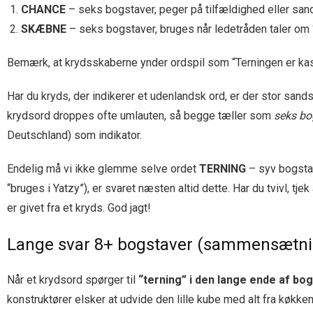
CHANCE
– seks bogstaver, peger på tilfældighed eller san
SKÆBNE
– seks bogstaver, bruges når ledetråden taler om “lo
Bemærk, at krydsskaberne ynder ordspil som “Terningen er kastet”
Har du kryds, der indikerer et udenlandsk ord, er der stor sands
krydsord droppes ofte umlauten, så begge tæller som
seks bo
Deutschland) som indikator.
Endelig må vi ikke glemme selve ordet
TERNING
– syv bogstav
“bruges i Yatzy”), er svaret næsten altid dette. Har du tvivl, tje
er givet fra et kryds. God jagt!
Lange svar 8+ bogstaver (sammensætni
Når et krydsord spørger til
“terning” i den lange ende af bo
konstruktører elsker at udvide den lille kube med alt fra køkkenh