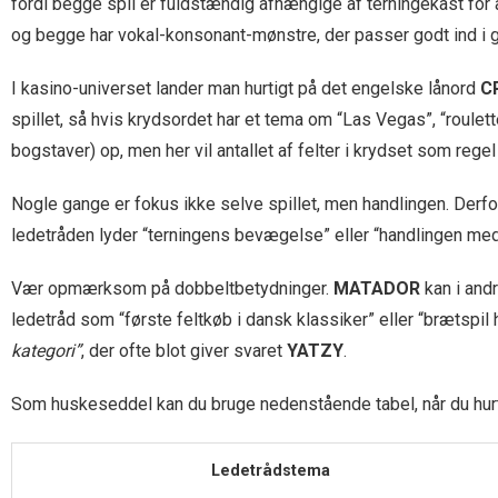
fordi begge spil er fuldstændig afhængige af terningekast for
og begge har vokal-konsonant-mønstre, der passer godt ind i gi
I kasino-universet lander man hurtigt på det engelske lånord
C
spillet, så hvis krydsordet har et tema om “Las Vegas”, “roul
bogstaver) op, men her vil antallet af felter i krydset som rege
Nogle gange er fokus ikke selve spillet, men handlingen. Der
ledetråden lyder “terningens bevægelse” eller “handlingen med
Vær opmærksom på dobbeltbetydninger.
MATADOR
kan i and
ledetråd som “første feltkøb i dansk klassiker” eller “brætspi
kategori”
, der ofte blot giver svaret
YATZY
.
Som huskeseddel kan du bruge nedenstående tabel, når du hurti
Ledetrådstema