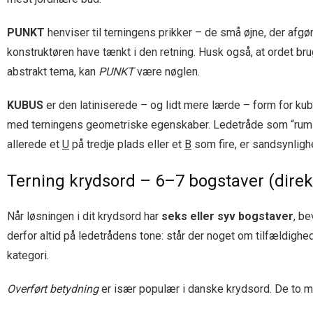
PUNKT
henviser til terningens prikker – de små øjne, der afgør 
konstruktøren have tænkt i den retning. Husk også, at ordet bru
abstrakt tema, kan
PUNKT
være nøglen.
KUBUS
er den latiniserede – og lidt mere lærde – form for ku
med terningens geometriske egenskaber. Ledetråde som “rumlig f
allerede et
U
på tredje plads eller et
B
som fire, er sandsynlighe
Terning krydsord – 6–7 bogstaver (direk
Når løsningen i dit krydsord har
seks eller syv bogstaver
, b
derfor altid på ledetrådens tone: står der noget om tilfældighed
kategori.
Overført betydning
er især populær i danske krydsord. De to me