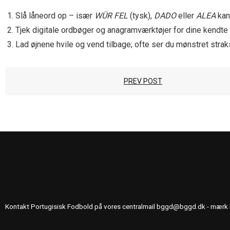
Slå låneord op – især
WÜR FEL
(tysk),
DADO
eller
ALEA
kan
Tjek digitale ordbøger og anagramværktøjer for dine kendte
Lad øjnene hvile og vend tilbage; ofte ser du mønstret strak
PREV POST
KONTAKT OS
Kontakt Portugisisk Fodbold på vores centralmail
bggd@bggd.dk
- mærk 