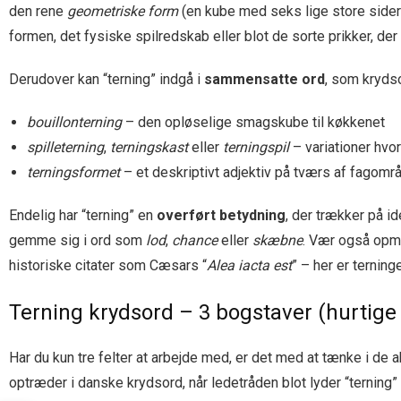
den rene
geometriske form
(en kube med seks lige store sider)
formen, det fysiske spilredskab eller blot de sorte prikker, der
Derudover kan “terning” indgå i
sammensatte ord
, som kryds
bouillonterning
– den opløselige smagskube til køkkenet
spilleterning
,
terningskast
eller
terningspil
– variationer hvor
terningsformet
– et deskriptivt adjektiv på tværs af fagområde
Endelig har “terning” en
overført betydning
, der trækker på id
gemme sig i ord som
lod
,
chance
eller
skæbne
. Vær også opm
historiske citater som Cæsars “
Alea iacta est
” – her er terning
Terning krydsord – 3 bogstaver (hurtige
Har du kun tre felter at arbejde med, er det med at tænke i d
optræder i danske krydsord, når ledetråden blot lyder “terning”