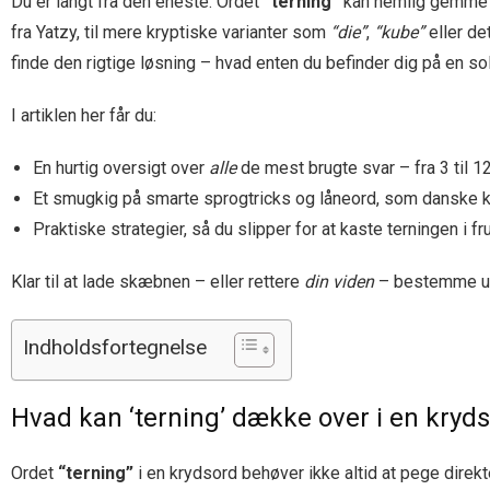
Du er langt fra den eneste. Ordet
“terning”
kan nemlig gemme på
fra Yatzy, til mere kryptiske varianter som
“die”
,
“kube”
eller de
finde den rigtige løsning – hvad enten du befinder dig på en s
I artiklen her får du:
En hurtig oversigt over
alle
de mest brugte svar – fra 3 til 1
Et smugkig på smarte sprogtricks og låneord, som danske kr
Praktiske strategier, så du slipper for at kaste terningen i fr
Klar til at lade skæbnen – eller rettere
din viden
– bestemme udf
Indholdsfortegnelse
Hvad kan ‘terning’ dække over i en kryd
Ordet
“terning”
i en krydsord behøver ikke altid at pege direkt