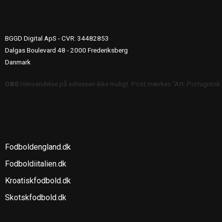
UDGIVERINFO
BGGD Digital ApS - CVR: 34482853
Dalgas Boulevard 48 - 2000 Frederiksberg
Danmark
OBS:
Henvendelse på adressen ikke muligt. Post mærkes "Att: Portugisisk
SE OGSÅ
Fodboldengland.dk
Fodboldiitalien.dk
Kroatiskfodbold.dk
Skotskfodbold.dk