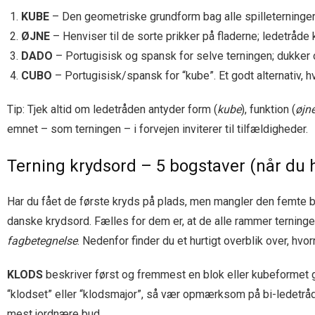
KUBE
– Den geometriske grundform bag alle spilleterninger
ØJNE
– Henviser til de sorte prikker på fladerne; ledetråde k
DADO
– Portugisisk og spansk for selve terningen; dukker o
CUBO
– Portugisisk/spansk for “kube”. Et godt alternativ, 
Tip: Tjek altid om ledetråden antyder form (
kube
), funktion (
øjn
emnet – som terningen – i forvejen inviterer til tilfældigheder.
Terning krydsord – 5 bogstaver (når du ha
Har du fået de første kryds på plads, men mangler den femte bo
danske krydsord. Fælles for dem er, at de alle rammer terni
fagbetegnelse
. Nedenfor finder du et hurtigt overblik over, hv
KLODS
beskriver først og fremmest en blok eller kubeformet gen
“klodset” eller “klodsmajor”, så vær opmærksom på bi-ledetråd
mest jordnære bud.