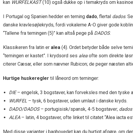
kan
WURFELKAST
(10) også dukke op i temakryds om kasinoe
I Portugal og Spanien hedder en terning
dado
, flertal
dados
. S
danske kravlesøjle­kryds, fordi vokalerne A-O giver gode kobli
“Tallene fra terningen (5)” kan altså pege på
DADOS
.
Klassikeren fra latin er
alea
(4). Ordet betyder både selve tern
“terningen er kastet”. I krydsord ses
alea
ofte som direkte løsn
citerer Cæsar, eller som nævner Rubicon; de peger næsten alt
Hurtige huskeregler
til låneord om terninger:
DIE
– engelsk, 3 bogstaver, kan forveksles med den tyske art
WURFEL
– tysk, 6 bogstaver, uden umlaut i danske kryds.
DADO/DADOS
– portugisisk/spansk, 4-5 bogstaver;
dados
ALEA
– latin, 4 bogstaver, ofte linket til citatet “Alea iacta est
Med disse varianter i baghovedet kan du hurtigt afgøre, om den 