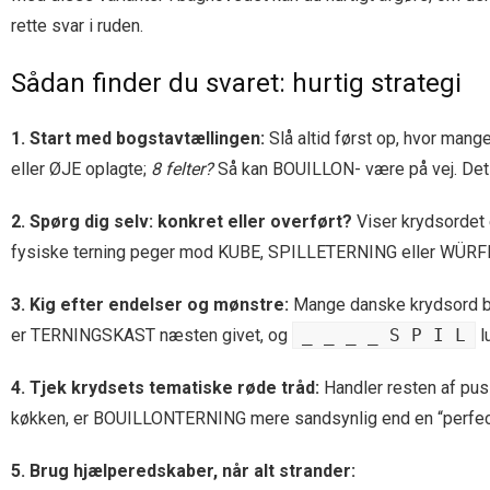
rette svar i ruden.
Sådan finder du svaret: hurtig strategi
1. Start med bogstavtællingen:
Slå altid først op, hvor mange
eller ØJE oplagte;
8 felter?
Så kan BOUILLON- være på vej. Det e
2. Spørg dig selv: konkret eller overført?
Viser krydsordet e
fysiske terning peger mod KUBE, SPILLETERNING eller WÜRFE
3. Kig efter endelser og mønstre:
Mange danske krydsord 
er TERNINGSKAST næsten givet, og
_ _ _ _ S P I L
l
4. Tjek krydsets tematiske røde tråd:
Handler resten af pusl
køkken, er BOUILLONTERNING mere sandsynlig end en “perfect
5. Brug hjælperedskaber, når alt strander: